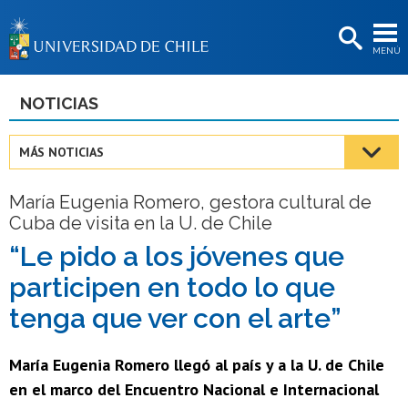
EXTENSIÓN
MENÚ
BIBLIOTECAS
LA UNIVERSIDAD
NOTICIAS
Postulantes
MÁS NOTICIAS
Estudiantes
María Eugenia Romero, gestora cultural de
Académicas/os
Cuba de visita en la U. de Chile
Funcionarias/os
“Le pido a los jóvenes que
participen en todo lo que
Egresadas/os
tenga que ver con el arte”
María Eugenia Romero llegó al país y a la U. de Chile
en el marco del Encuentro Nacional e Internacional