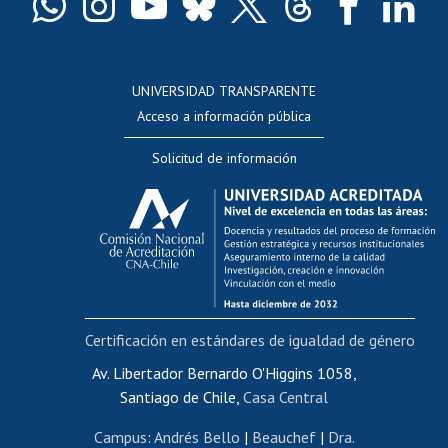
Docentes
Postulación a concursos internos de investigación
Consulta a bases de datos
UNIVERSIDAD TRANSPARENTE
Perfeccionamiento
Acceso a información pública
Editar Portafolio Académico
Solicitud de información
Evaluación docente
Calificación académica
Postulación al AUCAI
Funcionarias/os
Cursos internos de capacitación
Bienestar del personal
Certificación en estándares de igualdad de género
Portal de movilidad interna
Certificado de renta
Av. Libertador Bernardo O'Higgins 1058,
Santiago de Chile,
Casa Central
Certificado de renta honorarios
Gestión de correo uchile
Campus
:
Andrés Bello
|
Beauchef
|
Dra.