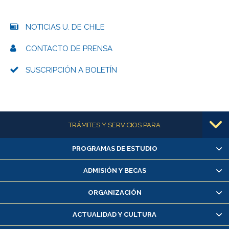
NOTICIAS U. DE CHILE
CONTACTO DE PRENSA
SUSCRIPCIÓN A BOLETÍN
Más información
TRÁMITES Y SERVICIOS PARA
PROGRAMAS DE ESTUDIO
Alumnas/os y exalumnas/os
Matrícula en línea
ADMISIÓN Y BECAS
Inscripción y cambio de asignaturas
ORGANIZACIÓN
Consulta y certificado de notas
Certificado de alumno regular
ACTUALIDAD Y CULTURA
Servicio médico y dental