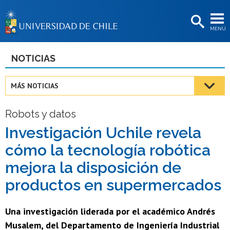
EXTENSIÓN
MENÚ
BIBLIOTECAS
LA UNIVERSIDAD
NOTICIAS
Postulantes
MÁS NOTICIAS
Estudiantes
Robots y datos
Académicas/os
Investigación Uchile revela
Funcionarias/os
cómo la tecnología robótica
Egresadas/os
mejora la disposición de
productos en supermercados
Una investigación liderada por el académico Andrés
Musalem, del Departamento de Ingeniería Industrial