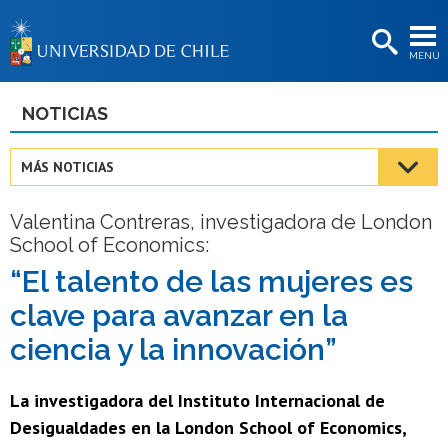
EXTENSIÓN
MENÚ
BIBLIOTECAS
LA UNIVERSIDAD
NOTICIAS
Postulantes
MÁS NOTICIAS
Estudiantes
Valentina Contreras, investigadora de London
Académicas/os
School of Economics:
Funcionarias/os
“El talento de las mujeres es
clave para avanzar en la
Egresadas/os
ciencia y la innovación”
La investigadora del Instituto Internacional de
Desigualdades en la London School of Economics,