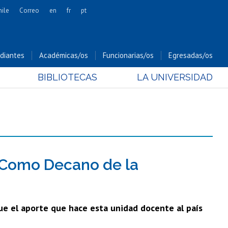
hile
Correo
en
fr
pt
Artes
Cs. Agronómicas
diantes
Académicas/os
Funcionarias/os
Egresadas/os
Cs. Forestales y Conservación
BIBLIOTECAS
LA UNIVERSIDAD
Cs. Sociales
Comunicación e Imagen
Economía y Negocios
Gobierno
Odontología
Estudios Internacionales
 Como Decano de la
Bachillerato
Hospital Clínico
ue el aporte que hace esta unidad docente al país