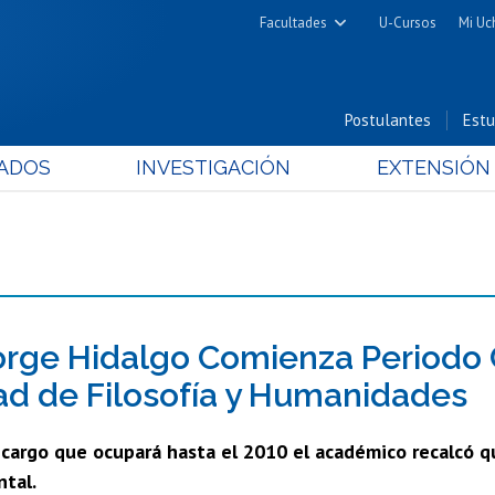
Facultades
U-Cursos
Mi Uc
Arquitectura y Urbanismo
Ciencias
Postulantes
Estu
Cs. Físicas y Matemáticas
ADOS
INVESTIGACIÓN
EXTENSIÓN
Cs. Químicas y Farmacéuticas
Cs. Veterinarias y Pecuarias
Derecho
Filosofía y Humanidades
Medicina
Estudios Avanzados en Educación
Jorge Hidalgo Comienza Periodo
Nutrición y Tecnología de
ad de Filosofía y Humanidades
Alimentos
l cargo que ocupará hasta el 2010 el académico recalcó q
tal.