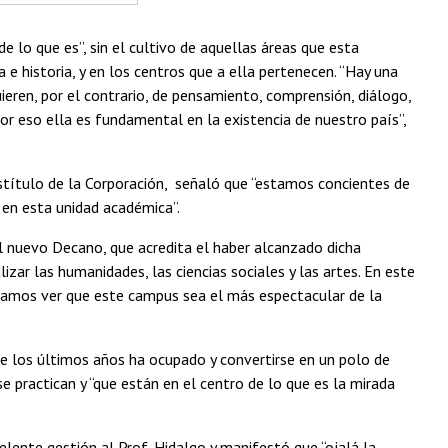
 lo que es”, sin el cultivo de aquellas áreas que esta
 e historia, y en los centros que a ella pertenecen. “Hay una
eren, por el contrario, de pensamiento, comprensión, diálogo,
 por eso ella es fundamental en la existencia de nuestro país”,
stítulo de la Corporación, señaló que “estamos concientes de
o en esta unidad académica”.
al nuevo Decano, que acredita el haber alcanzado dicha
izar las humanidades, las ciencias sociales y las artes. En este
odamos ver que este campus sea el más espectacular de la
e los últimos años ha ocupado y convertirse en un polo de
se practican y “que están en el centro de lo que es la mirada
lente gestión al Prof. Hidalgo y manifestó que “ojalá la