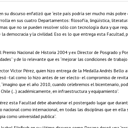
n su discurso enfatizó que “este país podría ser mucho más pobre de
rolla en sus cuatro Departamentos: filosofía, lingüística, literatura
mas que no se pueden resolver sólo con tecnología dura y que requi
de la democracia y la civilidad. Eso es lo que entrega esta Facultad,
l Premio Nacional de Historia 2004 y ex Director de Posgrado y Po
idades” y de lo relevante que es “mejorar las condiciones de trabaj
ector Víctor Pérez, quien hizo entrega de la Medalla Andrés Bello 
resó -tal como lo hizo antes de ser electo- el compromiso de revital
ó, “imagino que el año 2010, cuando celebremos el bicentenario, p
 Chile (…) académicamente, en infraestructura y equipamiento”.
Pérez esta Facultad debe abandonar el postergado lugar que durant
o nacional como internacional, en todas las disciplinas que en ella 
pia como universidad publica”.
 Isabel Flisfisch en su último discurso como Decana deseó una “exce