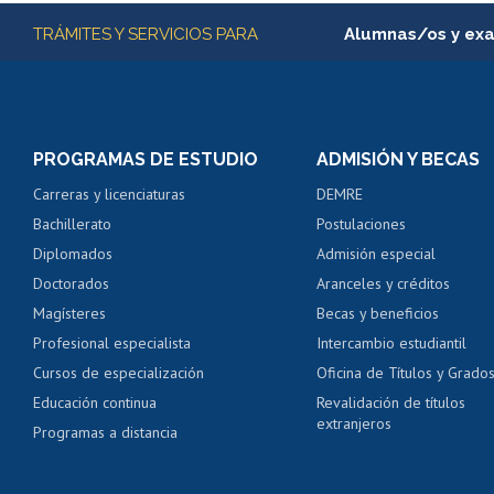
Más información
TRÁMITES Y SERVICIOS PARA
Alumnas/os y ex
Matrícula en línea
Inscripción y cambio d
Consulta y certificado
PROGRAMAS DE ESTUDIO
ADMISIÓN Y BECAS
Certificado de alumno
Carreras y licenciaturas
DEMRE
Servicio médico y den
Bachillerato
Postulaciones
Pago de arancel y cré
Diplomados
Admisión especial
Pago de arancel y cré
Doctorados
Aranceles y créditos
Certificado de títulos 
Magísteres
Becas y beneficios
Profesional especialista
Intercambio estudiantil
Mi Uchile
Ayu
Cursos de especialización
Oficina de Títulos y Grado
Educación continua
Revalidación de títulos
extranjeros
Programas a distancia