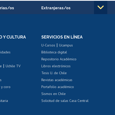
rias/os
Extranjeras/os
rnos de
Revalidación y reconocimiento
n
de títulos
el personal
Postulación al Programa de
Movilidad Estudiantil
D Y CULTURA
SERVICIOS EN LÍNEA
ovilidad interna
Inscripción de asignaturas
|
 de renta
U-Cursos
Ucampus
Cursos de español
 de renta
vidades
Biblioteca digital
Repositorio Académico
correo uchile
|
le
Uchile TV
Libros electrónicos
nas blancas
Tesis U. de Chile
os
Revistas académicas
, sexual y violencia
Denuncias administrativas
 y coro
Portafolio académico
Sismos en Chile
itaria
Solicitud de salas Casa Central