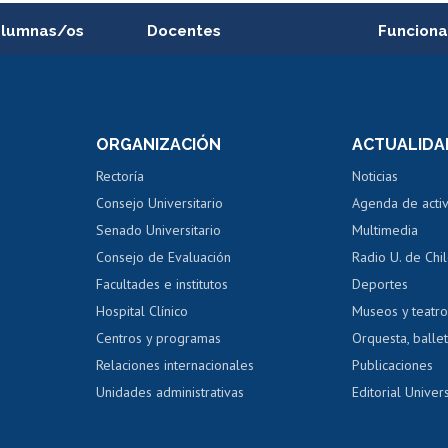
alumnas/os
Docentes
Funciona
Postulación a concursos
Cursos inte
internos de investigación
capacitació
e asignaturas
Consulta a bases de datos
Bienestar d
 de notas
ORGANIZACIÓN
ACTUALIDA
Perfeccionamiento
Portal de m
 regular
Editar Portafolio Académico
Certificado
Rectoría
Noticias
tal
Evaluación docente
Certificado
Consejo Universitario
Agenda de acti
dito alumnos
honorarios
Calificación académica
Senado Universitario
Multimedia
dito exalumnos
Gestión de 
Consejo de Evaluación
Radio U. de Chi
Postulación al AUCAI
y grados
Editar pági
Facultades e institutos
Deportes
Hospital Clínico
Museos y teatr
da tecnológica
Tarjeta TUI
Wifi
Acoso laboral
s
Centros y programas
Orquesta, ballet
Relaciones internacionales
Publicaciones
Unidades administrativas
Editorial Univers