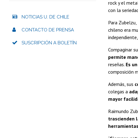
rock y el metal
con la seried
NOTICIAS U. DE CHILE
Para Zubelzu,
chileno era mu
CONTACTO DE PRENSA
independiente,
SUSCRIPCIÓN A BOLETÍN
Compaginar s
permite mane
reseñas.
Es un
composición m
Además, sus
c
colegas a
ada
mayor facili
Raimundo Zube
trascienden l
herramientas