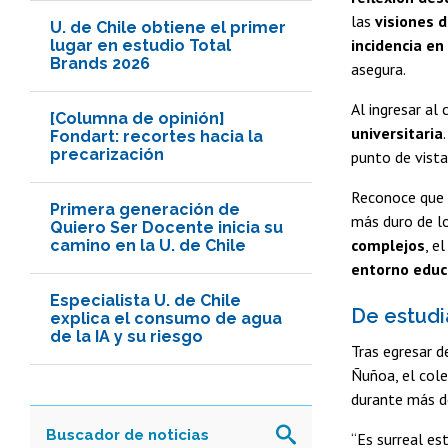
las
visiones 
U. de Chile obtiene el primer
incidencia en
lugar en estudio Total
Brands 2026
asegura.
Al ingresar a
[Columna de opinión]
universitaria
Fondart: recortes hacia la
precarización
punto de vista
Reconoce que
Primera generación de
más duro de lo
Quiero Ser Docente inicia su
complejos
, e
camino en la U. de Chile
entorno educ
Especialista U. de Chile
De estudi
explica el consumo de agua
de la IA y su riesgo
Tras egresar d
Ñuñoa, el cole
durante más d
“Es surreal es