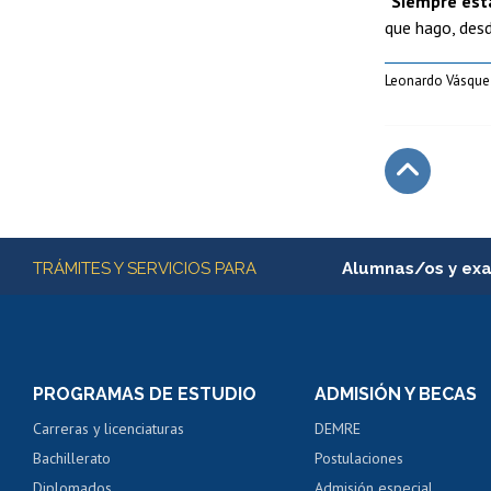
“
Siempre esta
que hago, desd
Leonardo Vásque
Subir
Más información
TRÁMITES Y SERVICIOS PARA
Alumnas/os y ex
Matrícula en línea
Inscripción y cambio d
Consulta y certificado
PROGRAMAS DE ESTUDIO
ADMISIÓN Y BECAS
Certificado de alumno
Carreras y licenciaturas
DEMRE
Servicio médico y den
Bachillerato
Postulaciones
Pago de arancel y cré
Diplomados
Admisión especial