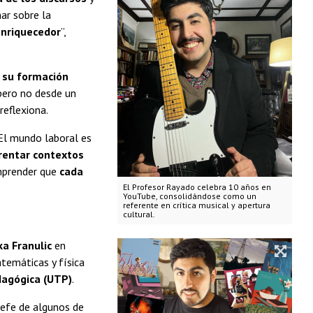
nar sobre la
nriquecedor
”,
 su formación
 pero no desde un
reflexiona.
“El mundo laboral es
rentar contextos
mprender que
cada
El Profesor Rayado celebra 10 años en
YouTube, consolidándose como un
referente en crítica musical y apertura
cultural.
ka Franulic
en
atemáticas y física
dagógica (UTP)
.
jefe de algunos de