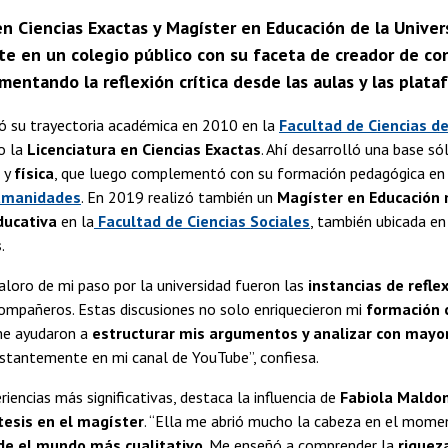
en Ciencias Exactas y Magíster en Educación de la Unive
e en un colegio público con su faceta de creador de co
mentando la reflexión crítica desde las aulas y las plata
ió su trayectoria académica en 2010 en la
Facultad de Ciencias de
o la
Licenciatura en Ciencias Exactas
. Ahí desarrolló una base só
y
física
, que luego complementó con su formación pedagógica en
Humanidades
. En 2019 realizó también un
Magíster en Educación 
ducativa
en la
Facultad de Ciencias Sociales
, también ubicada en
s
.
loro de mi paso por la universidad fueron las
instancias de reflex
ompañeros. Estas discusiones no solo enriquecieron mi
formación 
me ayudaron a
estructurar mis argumentos y analizar con mayo
nstantemente en mi canal de YouTube”, confiesa.
riencias más significativas, destaca la influencia de
Fabiola Maldo
tesis en el magíster
. “Ella me abrió mucho la cabeza en el mome
sde el mundo más cualitativo
. Me enseñó a comprender la
riqueza