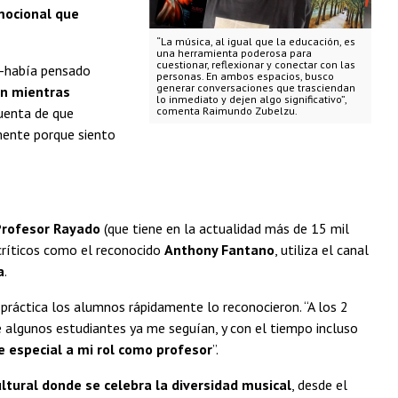
mocional que
“La música, al igual que la educación, es
una herramienta poderosa para
cuestionar, reflexionar y conectar con las
d -había pensado
personas. En ambos espacios, busco
generar conversaciones que trasciendan
ón mientras
lo inmediato y dejen algo significativo”,
cuenta de que
comenta Raimundo Zubelzu.
mente porque siento
Profesor Rayado
(que tiene en la actualidad más de 15 mil
 críticos como el reconocido
Anthony Fantano
, utiliza el canal
a
.
a práctica los alumnos rápidamente lo reconocieron. “A los 2
e algunos estudiantes ya me seguían, y con el tiempo incluso
e especial a mi rol como profesor
”.
ltural donde se celebra la diversidad musical
, desde el