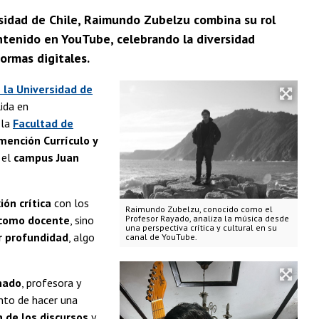
rsidad de Chile, Raimundo Zubelzu combina su rol
ntenido en YouTube, celebrando la diversidad
formas digitales.
 la Universidad de
lida en
 la
Facultad de
mención Currículo y
 el
campus Juan
ión crítica
con los
Raimundo Zubelzu, conocido como el
como docente
, sino
Profesor Rayado, analiza la música desde
una perspectiva crítica y cultural en su
r profundidad
, algo
canal de YouTube.
nado
, profesora y
nto de hacer una
 de los discursos
y