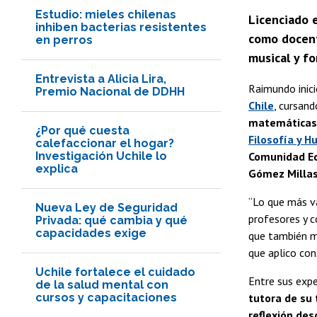
Estudio: mieles chilenas
Licenciado 
inhiben bacterias resistentes
como docent
en perros
musical y fo
Entrevista a Alicia Lira,
Raimundo inic
Premio Nacional de DDHH
Chile
, cursand
matemáticas
¿Por qué cuesta
Filosofía y 
calefaccionar el hogar?
Investigación Uchile lo
Comunidad E
explica
Gómez Milla
“Lo que más va
Nueva Ley de Seguridad
profesores y c
Privada: qué cambia y qué
capacidades exige
que también 
que aplico co
Uchile fortalece el cuidado
Entre sus expe
de la salud mental con
cursos y capacitaciones
tutora de su 
reflexión de