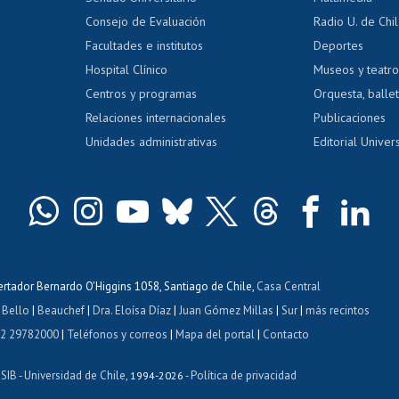
dito exalumnos
Gestión de 
Consejo de Evaluación
Radio U. de Chi
Postulación al AUCAI
y grados
Editar pági
Facultades e institutos
Deportes
Hospital Clínico
Museos y teatr
da tecnológica
Tarjeta TUI
Wifi
Acoso laboral
s
Centros y programas
Orquesta, ballet
Relaciones internacionales
Publicaciones
Unidades administrativas
Editorial Univers
bertador Bernardo O'Higgins 1058, Santiago de Chile,
Casa Central
 Bello
|
Beauchef
|
Dra. Eloísa Díaz
|
Juan Gómez Millas
|
Sur
|
más recintos
 2 29782000
|
Teléfonos y correos
|
Mapa del portal
|
Contacto
ISIB
Universidad de Chile
Política de privacidad
-
, 1994-2026 -