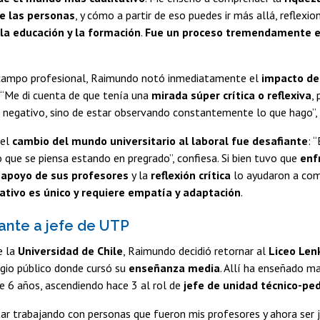
de las personas
, y cómo a partir de eso puedes ir más allá, reflexio
 la educación y la formación
.
Fue un proceso tremendamente e
l campo profesional, Raimundo notó inmediatamente el
impacto de
. “Me di cuenta de que tenía una
mirada súper crítica o reflexiva
,
 negativo, sino de estar observando constantemente lo que hago”, 
 el
cambio del mundo universitario al laboral fue desafiante
: 
 que se piensa estando en pregrado”, confiesa. Si bien tuvo que
enf
l
apoyo de sus profesores
y la
reflexión crítica
lo ayudaron a co
ativo es único y requiere empatía y adaptación
.
ante a jefe de UTP
e la
Universidad de Chile
, Raimundo decidió retornar al
Liceo Len
gio público donde cursó su
enseñanza media
. Allí ha enseñado m
e 6 años, ascendiendo hace 3 al rol de
jefe de unidad técnico-pe
tar trabajando con personas que fueron mis profesores y ahora ser 