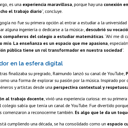
argo, es una
experiencia maravillosa
, porque hay una
conexión e
ho el trabajo diario
”, concluye.
agogía no fue su primera opción al entrar a estudiar a la universida
iar alguna ingeniería o dedicarse a la música-,
descubrió su vocaci
s compañeros del colegio a estudiar matemáticas
. “Ahí me di 
lo mío
.
La enseñanza es un espacio que me apasiona
, especial
ión pública tiene un rol transformador en nuestra sociedad
”.
or en la esfera digital
tras finalizaba su pregrado, Raimundo lanzó su canal de YouTube,
 como una forma de explorar su pasión por la música. Inspirado por
géneros y artistas desde una
perspectiva contextual y respetuos
ión al trabajo docente
, vivió una experiencia curiosa: en su primer
l colegio sabía que tenía un canal de YouTube. Fue divertido porqu
s comenzaron a reconocerme también.
Es algo que le da un toqu
 está cumpliendo una década, se ha consolidado como un
espacio cu