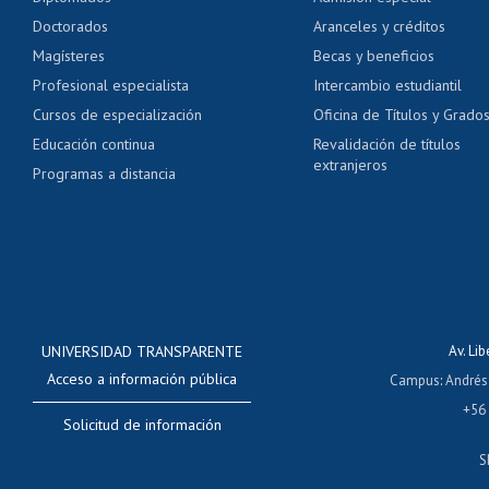
Pago de arancel y cré
Doctorados
Aranceles y créditos
Certificado de títulos 
Magísteres
Becas y beneficios
Profesional especialista
Intercambio estudiantil
Mi Uchile
Ayu
Cursos de especialización
Oficina de Títulos y Grado
Educación continua
Revalidación de títulos
extranjeros
Programas a distancia
UNIVERSIDAD TRANSPARENTE
Av. Li
Acceso a información pública
Campus
:
Andrés
+56
Solicitud de información
S