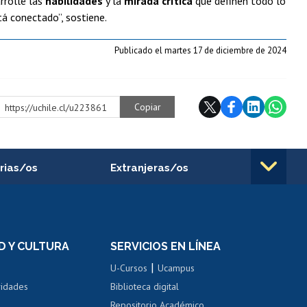
arrollé las
habilidades
y la
mirada crítica
que definen todo lo
á conectado”, sostiene.
Publicado el martes 17 de diciembre de 2024
Copiar
https://uchile.cl/u223861
rias/os
Extranjeras/os
rnos de
Revalidación y reconocimiento
n
de títulos
el personal
Postulación al Programa de
Movilidad Estudiantil
D Y CULTURA
SERVICIOS EN LÍNEA
ovilidad interna
Inscripción de asignaturas
|
 de renta
U-Cursos
Ucampus
Cursos de español
 de renta
vidades
Biblioteca digital
Repositorio Académico