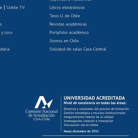
correo uchile
|
le
Uchile TV
Libros electrónicos
nas blancas
Tesis U. de Chile
os
Revistas académicas
, sexual y violencia
Denuncias administrativas
 y coro
Portafolio académico
Sismos en Chile
itaria
Solicitud de salas Casa Central