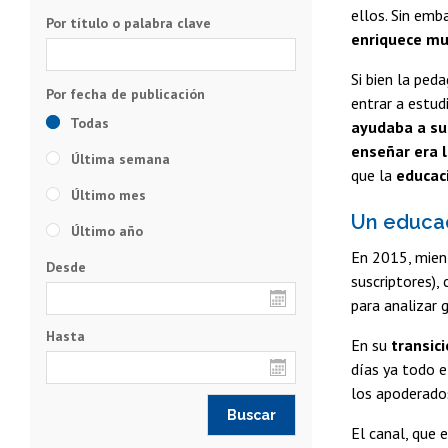
ellos. Sin emb
Por título o palabra clave
enriquece muc
Si bien la ped
entrar a estud
Todas
ayudaba a su
enseñar era 
Última semana
que la
educac
Último mes
Un educad
Último año
En 2015, mien
Desde
suscriptores),
para analizar 
Hasta
En su
transic
días ya todo e
los apoderado
El canal, que