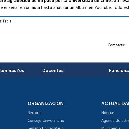
ré agradecido de mi paso por la Universidad de Chile
. Allí des
e enseñar en un aula hasta analizar un álbum en YouTube. Todo est
z Tapia
Compartir:
alumnas/os
Docentes
Funciona
Postulación a concursos
Cursos inte
internos de investigación
capacitació
e asignaturas
Consulta a bases de datos
Bienestar d
 de notas
ORGANIZACIÓN
ACTUALIDA
Perfeccionamiento
Portal de m
 regular
Editar Portafolio Académico
Certificado
Rectoría
Noticias
tal
Evaluación docente
Certificado
Consejo Universitario
Agenda de acti
dito alumnos
honorarios
Calificación académica
Senado Universitario
Multimedia