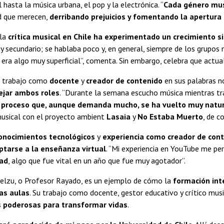
 hasta la música urbana, el pop y la electrónica. “
Cada género musi
ad que merecen,
derribando prejuicios y fomentando la apertura 
 la
crítica musical en Chile ha experimentado un crecimiento si
y secundario; se hablaba poco y, en general, siempre de los grupo
 era algo muy superficial”, comenta. Sin embargo, celebra que act
u trabajo como
docente
y
creador de contenido
en sus palabras no
jar ambos roles
. “Durante la semana escucho música mientras tra
 proceso que, aunque demanda mucho, se ha vuelto muy natur
usical con el proyecto ambient
Lasaia
y
No Estaba Muerto
, de c
onocimientos tecnológicos
y
experiencia como creador de con
ptarse a la enseñanza virtual
. “Mi experiencia en YouTube me pe
dad
, algo que fue vital en un año que fue muy agotador”.
lzu, o Profesor Rayado, es un ejemplo de cómo la
formación int
as aulas
. Su trabajo como docente, gestor educativo y crítico mu
 poderosas para transformar vidas
.