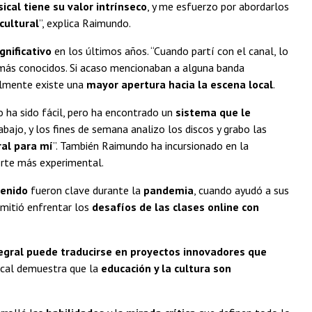
cal tiene su valor intrínseco
, y me esfuerzo por abordarlos
cultural
”, explica Raimundo.
gnificativo
en los últimos años. “Cuando partí con el canal, lo
s más conocidos. Si acaso mencionaban a alguna banda
ualmente existe una
mayor apertura hacia la escena local
.
 ha sido fácil, pero ha encontrado un
sistema que le
bajo, y los fines de semana analizo los discos y grabo las
al para mí
”. También Raimundo ha incursionado en la
orte más experimental.
tenido
fueron clave durante la
pandemia
, cuando ayudó a sus
rmitió enfrentar los
desafíos de las clases online con
egral puede traducirse en proyectos innovadores que
sical demuestra que la
educación y la cultura son