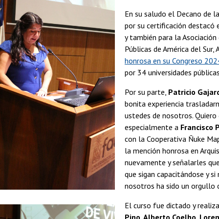
En su saludo el Decano de l
por su certificación destacó e
y también para la Asociación
Públicas de América del Sur,
honrosa en su Congreso 202
por 34 universidades públicas
Por su parte,
Patricio Gaja
bonita experiencia trasladar
ustedes de nosotros. Quiero 
especialmente a
Francisco 
con la Cooperativa Ñuke Mapu
la mención honrosa en Arquis
nuevamente y señalarles que 
que sigan capacitándose y s
nosotros ha sido un orgullo c
El curso fue dictado y reali
Pino, Alberto Coelho, Lore