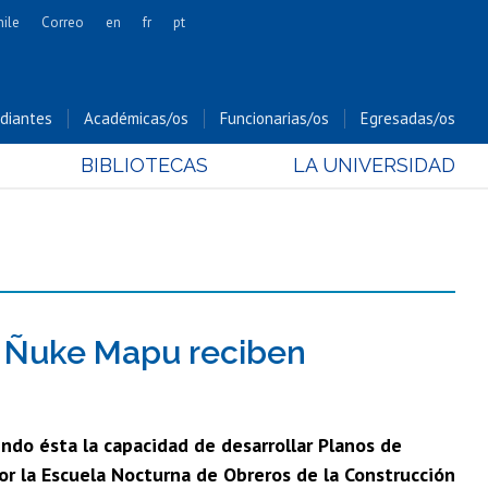
hile
Correo
en
fr
pt
Artes
Cs. Agronómicas
diantes
Académicas/os
Funcionarias/os
Egresadas/os
Cs. Forestales y Conservación
BIBLIOTECAS
LA UNIVERSIDAD
Cs. Sociales
Comunicación e Imagen
Economía y Negocios
Gobierno
Odontología
Estudios Internacionales
a Ñuke Mapu reciben
Bachillerato
Hospital Clínico
endo ésta la capacidad de desarrollar Planos de
por la Escuela Nocturna de Obreros de la Construcción