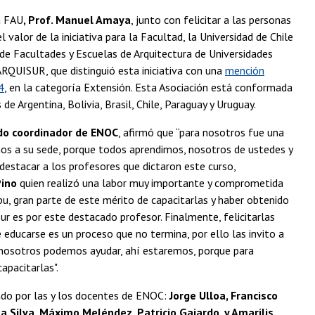
a FAU
, Prof. Manuel Amaya
, junto con felicitar a las personas
l valor de la iniciativa para la Facultad, la Universidad de Chile
 de Facultades y Escuelas de Arquitectura de Universidades
 ARQUISUR, que distinguió esta iniciativa con una
mención
4
, en la categoría Extensión. Esta Asociación está conformada
 de Argentina, Bolivia, Brasil, Chile, Paraguay y Uruguay.
rdo coordinador de ENOC
, afirmó que “para nosotros fue una
nos a su sede, porque todos aprendimos, nosotros de ustedes y
destacar a los profesores que dictaron este curso,
Pino
quien realizó una labor muy importante y comprometida
, gran parte de este mérito de capacitarlas y haber obtenido
ur es por este destacado profesor. Finalmente, felicitarlas
educarse es un proceso que no termina, por ello las invito a
i nosotros podemos ayudar, ahí estaremos, porque para
apacitarlas".
zado por las y los docentes de ENOC:
Jorge Ulloa, Francisco
na Silva, Máximo Meléndez, Patricio Gajardo, y Amarilis