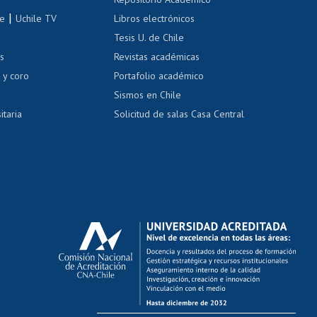
correo uchile
|
le
Uchile TV
Libros electrónicos
nas blancas
Tesis U. de Chile
os
Revistas académicas
, sexual y violencia
Denuncias administrativas
 y coro
Portafolio académico
Sismos en Chile
itaria
Solicitud de salas Casa Central