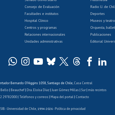
dito exalumnos
Gestión de 
Consejo de Evaluación
Radio U. de Chi
Postulación al AUCAI
y grados
Editar pági
Facultades e institutos
Deportes
Hospital Clínico
Museos y teatr
da tecnológica
Tarjeta TUI
Wifi
Acoso laboral
s
Centros y programas
Orquesta, ballet
Relaciones internacionales
Publicaciones
Unidades administrativas
Editorial Univers
bertador Bernardo O'Higgins 1058, Santiago de Chile,
Casa Central
 Bello
|
Beauchef
|
Dra. Eloísa Díaz
|
Juan Gómez Millas
|
Sur
|
más recintos
 2 29782000
|
Teléfonos y correos
|
Mapa del portal
|
Contacto
ISIB
Universidad de Chile
Política de privacidad
-
, 1994-2026 -