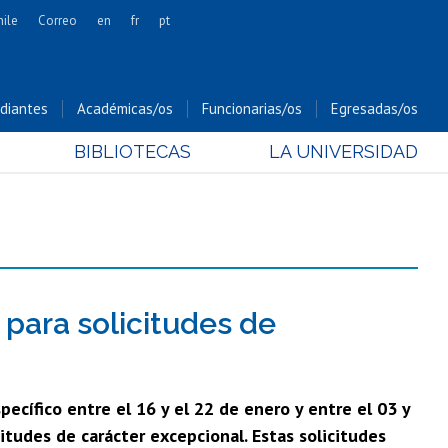
hile
Correo
en
fr
pt
Artes
Cs. Agronómicas
diantes
Académicas/os
Funcionarias/os
Egresadas/os
Cs. Forestales y Conservación
BIBLIOTECAS
LA UNIVERSIDAD
Cs. Sociales
Comunicación e Imagen
Economía y Negocios
Gobierno
Odontología
Estudios Internacionales
para solicitudes de
Bachillerato
Hospital Clínico
ecífico entre el 16 y el 22 de enero y entre el 03 y
itudes de carácter excepcional. Estas solicitudes