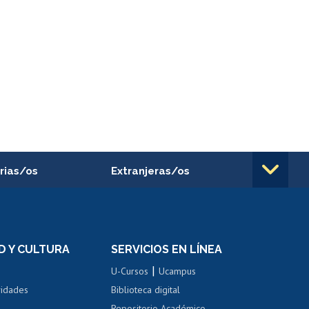
rias/os
Extranjeras/os
rnos de
Revalidación y reconocimiento
n
de títulos
el personal
Postulación al Programa de
Movilidad Estudiantil
D Y CULTURA
SERVICIOS EN LÍNEA
ovilidad interna
Inscripción de asignaturas
|
 de renta
U-Cursos
Ucampus
Cursos de español
 de renta
vidades
Biblioteca digital
Repositorio Académico