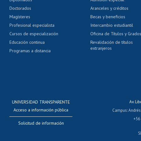
Pago de arancel y cré
Doctorados
Aranceles y créditos
Certificado de títulos 
Magísteres
Becas y beneficios
Profesional especialista
Intercambio estudiantil
Mi Uchile
Ayu
Cursos de especialización
Oficina de Títulos y Grado
Educación continua
Revalidación de títulos
extranjeros
Programas a distancia
UNIVERSIDAD TRANSPARENTE
Av. Li
Acceso a información pública
Campus
:
Andrés
+56
Solicitud de información
S