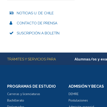
NOTICIAS U. DE CHILE
CONTACTO DE PRENSA
SUSCRIPCIÓN A BOLETÍN
Más información
TRÁMITES Y SERVICIOS PARA
Alumnas/os y ex
Matrícula en línea
Inscripción y cambio d
Consulta y certificado
PROGRAMAS DE ESTUDIO
ADMISIÓN Y BECAS
Certificado de alumno
Carreras y licenciaturas
DEMRE
Servicio médico y den
Bachillerato
Postulaciones
Pago de arancel y cré
Diplomados
Admisión especial