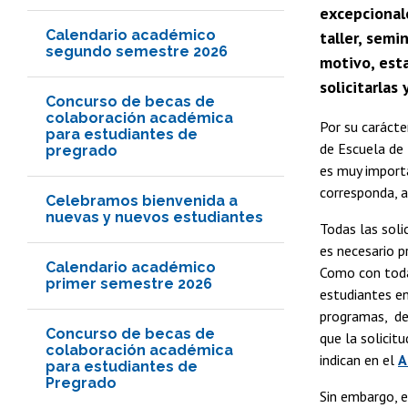
excepcionale
Calendario académico
taller, semi
segundo semestre 2026
motivo, est
solicitarlas 
Concurso de becas de
colaboración académica
Por su carácte
para estudiantes de
de Escuela de 
pregrado
es muy importa
corresponda, a
Celebramos bienvenida a
nuevas y nuevos estudiantes
Todas las soli
es necesario p
Calendario académico
Como con todas
primer semestre 2026
estudiantes en
programas, deb
Concurso de becas de
que la solicit
colaboración académica
indican en el
A
para estudiantes de
Pregrado
Sin embargo, e