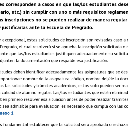
s corresponden a casos en que las/los estudiantes desean
nario, etc.) sin cumplir con uno o más requisitos reglamen
as inscripciones no se pueden realizar de manera regula
y justificarlas ante la Escuela de Pregrado.
r excepcional, estas solicitudes de inscripción son revisadas caso a
Pregrado, el cual resolverá si se aprueba la inscripción solicitada o
nte que las/los estudiantes justifiquen adecuadamente su solicit
djunten la documentación que respalde esa justificación.
citudes deben identificar adecuadamente las asignaturas que se desea
roporcionar: nombre de la asignatura, código, nombre del/de la doc
 las solicitudes y trámites académicos, estos solo pueden ser re
 calidad de alumno regular. Las/los estudiantes que estén elimina
en primero resolver esa situación antes de poder realizar trámites
ud sea admisible para evaluación, es necesario que cumpla con las c
nexo 1
.
s fundamental establecer que la solicitud será aprobada o rechaz