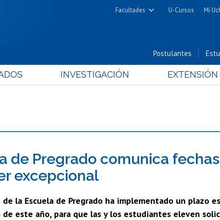
Facultades
U-Cursos
Mi Uc
Arquitectura y Urbanismo
Ciencias
Postulantes
Estu
Cs. Físicas y Matemáticas
ADOS
INVESTIGACIÓN
EXTENSIÓN
Cs. Químicas y Farmacéuticas
Cs. Veterinarias y Pecuarias
Derecho
Filosofía y Humanidades
Medicina
Estudios Avanzados en Educación
a de Pregrado comunica fechas 
Nutrición y Tecnología de
er excepcional
Alimentos
 de la Escuela de Pregrado ha implementado un plazo esp
de este año, para que las y los estudiantes eleven solic