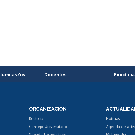
alumnas/os
Docentes
Funciona
Postulación a concursos
Cursos inte
internos de investigación
capacitació
e asignaturas
Consulta a bases de datos
Bienestar d
 de notas
ORGANIZACIÓN
ACTUALIDA
Perfeccionamiento
Portal de m
 regular
Editar Portafolio Académico
Certificado
Rectoría
Noticias
tal
Evaluación docente
Certificado
Consejo Universitario
Agenda de acti
dito alumnos
honorarios
Calificación académica
Senado Universitario
Multimedia