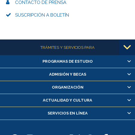
CONTACTO DE PRENSA
SUSCRIPCIÓN A BOLETÍN
Más información
TRÁMITES Y SERVICIOS PARA
PROGRAMAS DE ESTUDIO
Alumnas/os y exalumnas/os
Matrícula en línea
ADMISIÓN Y BECAS
Inscripción y cambio de asignaturas
ORGANIZACIÓN
Consulta y certificado de notas
Certificado de alumno regular
ACTUALIDAD Y CULTURA
Servicio médico y dental
SERVICIOS EN LÍNEA
Pago de arancel y crédito alumnos
Pago de arancel y crédito exalumnos
Certificado de títulos y grados