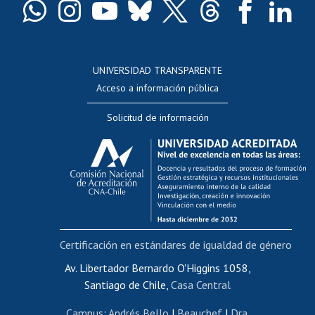
Docentes
Postulación a concursos internos de investigación
Consulta a bases de datos
UNIVERSIDAD TRANSPARENTE
Perfeccionamiento
Acceso a información pública
Editar Portafolio Académico
Solicitud de información
Evaluación docente
Calificación académica
Postulación al AUCAI
Funcionarias/os
Cursos internos de capacitación
Bienestar del personal
Certificación en estándares de igualdad de género
Portal de movilidad interna
Certificado de renta
Av. Libertador Bernardo O'Higgins 1058,
Santiago de Chile,
Casa Central
Certificado de renta honorarios
Gestión de correo uchile
Campus
:
Andrés Bello
|
Beauchef
|
Dra.