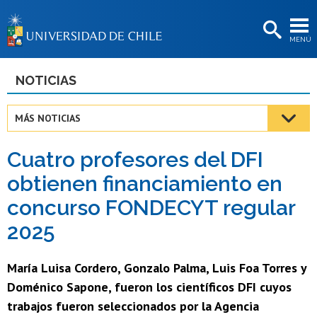
EXTENSIÓN
MENÚ
BIBLIOTECAS
LA UNIVERSIDAD
NOTICIAS
Postulantes
MÁS NOTICIAS
Estudiantes
Cuatro profesores del DFI
Académicas/os
obtienen financiamiento en
Funcionarias/os
concurso FONDECYT regular
Egresadas/os
2025
María Luisa Cordero, Gonzalo Palma, Luis Foa Torres y
Doménico Sapone, fueron los científicos DFI cuyos
trabajos fueron seleccionados por la Agencia