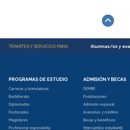
Subir
Más información
TRÁMITES Y SERVICIOS PARA
Alumnas/os y ex
Matrícula en línea
Inscripción y cambio d
Consulta y certificado
PROGRAMAS DE ESTUDIO
ADMISIÓN Y BECAS
Certificado de alumno
Carreras y licenciaturas
DEMRE
Servicio médico y den
Bachillerato
Postulaciones
Pago de arancel y cré
Diplomados
Admisión especial
Pago de arancel y cré
Doctorados
Aranceles y créditos
Certificado de títulos 
Magísteres
Becas y beneficios
Profesional especialista
Intercambio estudiantil