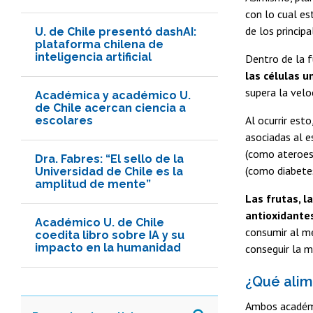
con lo cual es
de los princip
U. de Chile presentó dashAI:
plataforma chilena de
inteligencia artificial
Dentro de la 
las células u
supera la velo
Académica y académico U.
de Chile acercan ciencia a
Al ocurrir est
escolares
asociadas al e
(como ateroesc
Dra. Fabres: “El sello de la
(como diabetes
Universidad de Chile es la
amplitud de mente”
Las frutas, l
antioxidante
Académico U. de Chile
consumir al me
coedita libro sobre IA y su
impacto en la humanidad
conseguir la m
¿Qué alim
Ambos académic