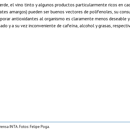
 verde, el vino tinto y algunos productos particularmente ricos en c
lates amargos) pueden ser buenos vectores de polifenoles, su co
rporar antioxidantes al organismo es claramente menos deseable y
do y a su vez inconveniente de cafeína, alcohol y grasas, respecti
rensa INTA. Fotos: Felipe Poga.