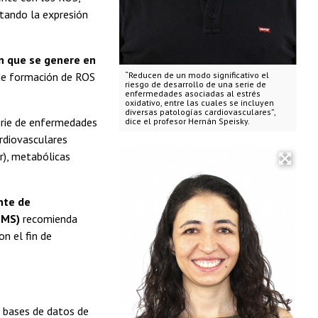
ntando la expresión
an que se genere en
d de formación de ROS
“Reducen de un modo significativo el
riesgo de desarrollo de una serie de
enfermedades asociadas al estrés
oxidativo, entre las cuales se incluyen
diversas patologías cardiovasculares”,
serie de enfermedades
dice el profesor Hernán Speisky.
ardiovasculares
r), metabólicas
nte de
OMS)
recomienda
n el fin de
s bases de datos de