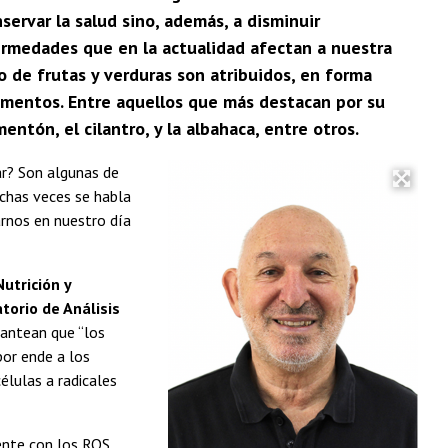
ervar la salud sino, además, a disminuir
fermedades que en la actualidad afectan a nuestra
o de frutas y verduras son atribuidos, en forma
imentos. Entre aquellos que más destacan por su
entón, el cilantro, y la albahaca, entre otros.
r? Son algunas de
uchas veces se habla
arnos en nuestro día
utrición y
torio de Análisis
lantean que “los
por ende a los
élulas a radicales
ente con los ROS,