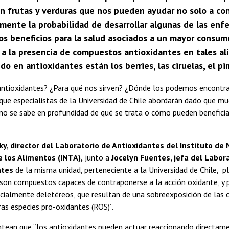
n frutas y verduras que nos pueden ayudar no solo a cons
amente la probabilidad de desarrollar algunas de las en
os beneficios para la salud asociados a un mayor consum
 a la presencia de compuestos antioxidantes en tales al
do en antioxidantes están los berries, las ciruelas, el pim
antioxidantes? ¿Para qué nos sirven? ¿Dónde los podemos encontra
que especialistas de la Universidad de Chile abordarán dado que m
 no se sabe en profundidad de qué se trata o cómo pueden benefici
y, director del Laboratorio de Antioxidantes del Instituto de N
 los Alimentos (INTA),
junto a
Jocelyn Fuentes, jefa del Labora
ntes
de la misma unidad, perteneciente a la Universidad de Chile, p
son compuestos capaces de contraponerse a la acción oxidante, y 
ialmente deletéreos, que resultan de una sobreexposición de las c
tras especies pro-oxidantes (ROS)”.
ntean que “los antioxidantes pueden actuar reaccionando directam