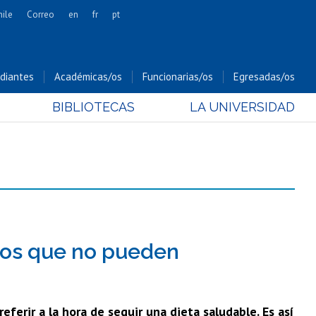
hile
Correo
en
fr
pt
Artes
Cs. Agronómicas
diantes
Académicas/os
Funcionarias/os
Egresadas/os
Cs. Forestales y Conservación
BIBLIOTECAS
LA UNIVERSIDAD
Cs. Sociales
Comunicación e Imagen
Economía y Negocios
Gobierno
Odontología
Estudios Internacionales
Bachillerato
ntos que no pueden
Hospital Clínico
erir a la hora de seguir una dieta saludable. Es así