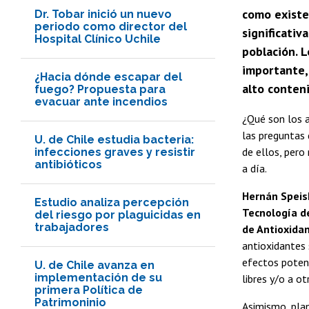
como existe
Dr. Tobar inició un nuevo
periodo como director del
significativ
Hospital Clínico Uchile
población. L
importante,
¿Hacia dónde escapar del
alto conteni
fuego? Propuesta para
evacuar ante incendios
¿Qué son los 
las preguntas 
U. de Chile estudia bacteria:
de ellos, pero
infecciones graves y resistir
antibióticos
a día.
Hernán Speisk
Estudio analiza percepción
Tecnología de
del riesgo por plaguicidas en
trabajadores
de Antioxida
antioxidantes 
efectos potenc
U. de Chile avanza en
implementación de su
libres y/o a o
primera Política de
Patrimoninio
Asimismo, pla