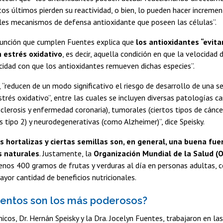
tos últimos pierden su reactividad, o bien, lo pueden hacer increme
ales mecanismos de defensa antioxidante que poseen las células”.
función que cumplen Fuentes explica que
los antioxidantes “evit
n estrés oxidativo
, es decir, aquella condición en que la velocida
cidad con que los antioxidantes remueven dichas especies”.
o, “reducen de un modo significativo el riesgo de desarrollo de una 
strés oxidativo”, entre las cuales se incluyen diversas patologías c
lerosis y enfermedad coronaria), tumorales (ciertos tipos de cánce
 tipo 2) y neurodegenerativas (como Alzheimer)”, dice Speisky.
as hortalizas y ciertas semillas son, en general, una buena fue
s naturales
. Justamente, la
Organización Mundial de la Salud (
nos 400 gramos de frutas y verduras al día en personas adultas, co
ayor cantidad de beneficios nutricionales.
entos son los más poderosos?
os, Dr. Hernán Speisky y la Dra. Jocelyn Fuentes, trabajaron en la