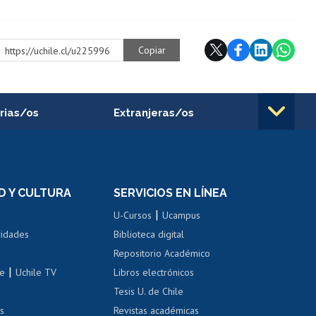
Copiar
https://uchile.cl/u225996
rias/os
Extranjeras/os
rnos de
Revalidación y reconocimiento
n
de títulos
el personal
Postulación al Programa de
Movilidad Estudiantil
D Y CULTURA
SERVICIOS EN LÍNEA
ovilidad interna
Inscripción de asignaturas
|
 de renta
U-Cursos
Ucampus
Cursos de español
 de renta
vidades
Biblioteca digital
Repositorio Académico
correo uchile
|
le
Uchile TV
Libros electrónicos
nas blancas
Tesis U. de Chile
os
Revistas académicas