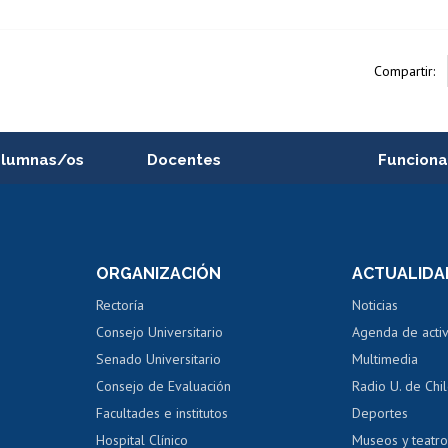
Compartir:
alumnas/os
Docentes
Funciona
Postulación a concursos
Cursos inte
internos de investigación
capacitació
e asignaturas
Consulta a bases de datos
Bienestar d
 de notas
ORGANIZACIÓN
ACTUALIDA
Perfeccionamiento
Portal de m
 regular
Editar Portafolio Académico
Certificado
Rectoría
Noticias
tal
Evaluación docente
Certificado
Consejo Universitario
Agenda de acti
dito alumnos
honorarios
Calificación académica
Senado Universitario
Multimedia
dito exalumnos
Gestión de 
Consejo de Evaluación
Radio U. de Chi
Postulación al AUCAI
y grados
Editar pági
Facultades e institutos
Deportes
Hospital Clínico
Museos y teatr