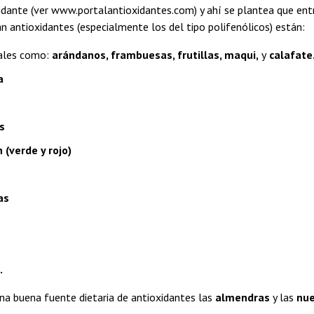
idante (ver www.portalantioxidantes.com) y ahí se plantea que ent
 antioxidantes (especialmente los del tipo polifenólicos) están:
ales como:
arándanos, frambuesas, frutillas, maqui,
y
calafate
a
s
(verde y rojo)
as
.
na buena fuente dietaria de antioxidantes las
almendras
y las
nu