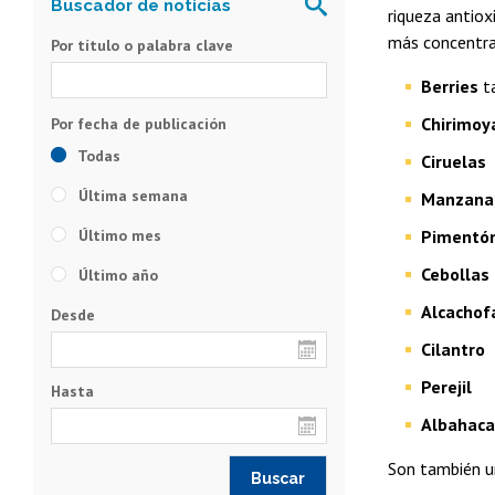
riqueza antiox
más concentran
Por título o palabra clave
Berries
t
Chirimoy
Todas
Ciruelas
Última semana
Manzana
Último mes
Pimentón 
Cebollas
Último año
Alcachof
Desde
Cilantro
Perejil
Hasta
Albahaca
Son también u