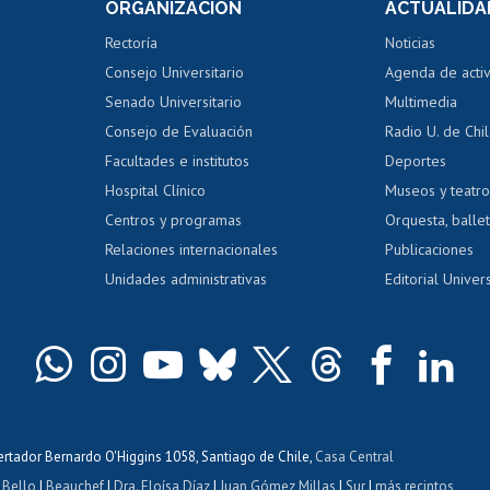
ORGANIZACIÓN
ACTUALIDA
Perfeccionamiento
Portal de m
 regular
Editar Portafolio Académico
Certificado
Rectoría
Noticias
tal
Evaluación docente
Certificado
Consejo Universitario
Agenda de acti
dito alumnos
honorarios
Calificación académica
Senado Universitario
Multimedia
dito exalumnos
Gestión de 
Consejo de Evaluación
Radio U. de Chi
Postulación al AUCAI
y grados
Editar pági
Facultades e institutos
Deportes
Hospital Clínico
Museos y teatr
da tecnológica
Tarjeta TUI
Wifi
Acoso laboral
s
Centros y programas
Orquesta, ballet
Relaciones internacionales
Publicaciones
Unidades administrativas
Editorial Univers
bertador Bernardo O'Higgins 1058, Santiago de Chile,
Casa Central
 Bello
|
Beauchef
|
Dra. Eloísa Díaz
|
Juan Gómez Millas
|
Sur
|
más recintos