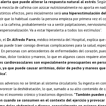
alerta que puede alterar la respuesta natural al estrés
. Segú
sta mezcla de cafeína con azúcar nutricionalmente no aporta en nad
stintos efectos, pero inicialmente será
una hiperestimulación de
cir que lo habitual cuando la persona empieza por primera vez el c
 a la cafeína, probablemente va a sentir palpitaciones, nerviosismo
espersonalización. Va a estar hiperalerta a todos los estímulos”.
o, el
Dr. Alfredo Parra
, médico internista del Hospital, explica qu
as puede traer consigo diversas complicaciones para la salud, espe
r. En personas con antecedentes de enfermedades del corazón, pue
tmias, dolor torácico y mareos, lo que en algunos casos requiere ate
es cardiovasculares son especialmente preocupantes en pers
, ya que puede causar arritmias, dolor de pecho y mareos que
ca".
os adversos no se limitan al sistema circulatorio. Su ingesta en co
avorecer la deshidratación, lo que, sumado a su alto contenido de c
o el insomnio crónico y trastornos digestivos.
"También pueden 
n cuando se consumen en el contexto del ejercicio y provocar
omo dolor abdominal y diarrea, especialmente en quienes tie