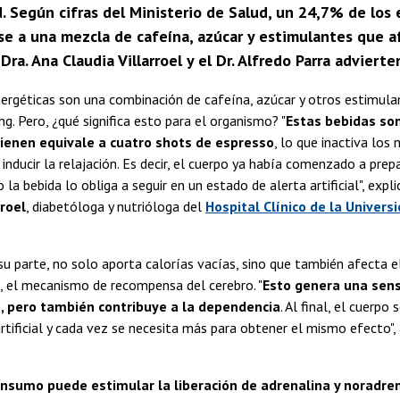
d. Según cifras del Ministerio de Salud, un 24,7% de los
e a una mezcla de cafeína, azúcar y estimulantes que afe
 Dra. Ana Claudia Villarroel y el Dr. Alfredo Parra advier
ergéticas son una combinación de cafeína, azúcar y otros estimul
ng. Pero, ¿qué significa esto para el organismo? "
Estas bebidas so
tienen equivale a cuatro shots de espresso
, lo que inactiva los
inducir la relajación. Es decir, el cuerpo ya había comenzado a prep
 la bebida lo obliga a seguir en un estado de alerta artificial", expl
rroel
, diabetóloga y nutrióloga del
Hospital Clínico de la Univers
 su parte, no solo aporta calorías vacías, sino que también afecta 
, el mecanismo de recompensa del cerebro. "
Esto genera una sens
pero también contribuye a la dependencia
. Al final, el cuerpo
rtificial y cada vez se necesita más para obtener el mismo efecto",
onsumo puede estimular la liberación de adrenalina y noradre