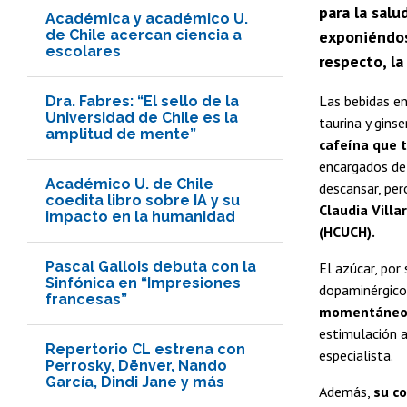
para la salu
Académica y académico U.
de Chile acercan ciencia a
exponiéndos
escolares
respecto, la
Las bebidas en
Dra. Fabres: “El sello de la
Universidad de Chile es la
taurina y ginse
amplitud de mente”
cafeína que 
encargados de 
Académico U. de Chile
descansar, pero
coedita libro sobre IA y su
Claudia Villa
impacto en la humanidad
(HCUCH).
Pascal Gallois debuta con la
El azúcar, por
Sinfónica en “Impresiones
dopaminérgico
francesas”
momentáneo, 
estimulación a
Repertorio CL estrena con
especialista.
Perrosky, Dënver, Nando
García, Dindi Jane y más
Además,
su c