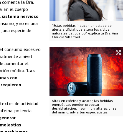
n comenta la Dra.
a. En el cuerpo
l sistema nervioso
.
onsumo, y no es una
“Estas bebidas inducen un estado de
alerta artificial que altera los ciclos
, una especie de
naturales del cuerpo”, explica la Dra. Ana
Claudia Villarroel.
e el consumo excesivo
cialmente a nivel
de aumentar el
nción médica. "
Las
onas con
 requieren
Altas en cafeína y azúcar, las bebidas
ntextos de actividad
energéticas pueden provocar
deshidratación, insomnio y alteraciones
afeína, potencia
del ánimo, advierten especialistas.
generar
 molestias
nen problemas