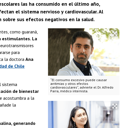
 escolares las ha consumido en el último año,
ctan el sistema nervioso y cardiovascular. Al
ten sobre sus efectos negativos en la salud.
antes, como guaraná,
n estimulantes. La
 neurotransmisores
ararse para
ica la doctora
Ana
idad de Chile
“El consumo excesivo puede causar
el sistema
arritmias y otros efectos
cardiovasculares”, advierte el Dr. Alfredo
ación de bienestar
Parra, médico internista.
 se acostumbra a la
 añade la
nalina, generando