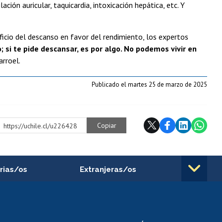
ción auricular, taquicardia, intoxicación hepática, etc. Y
icio del descanso en favor del rendimiento, los expertos
o; si te pide descansar, es por algo. No podemos vivir en
arroel.
Publicado el martes 25 de marzo de 2025
Copiar
https://uchile.cl/u226428
rias/os
Extranjeras/os
rnos de
Revalidación y reconocimiento
n
de títulos
el personal
Postulación al Programa de
Movilidad Estudiantil