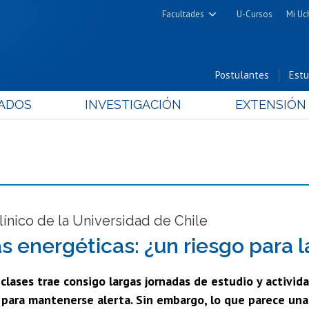
Facultades
U-Cursos
Mi Uc
Arquitectura y Urbanismo
Ciencias
Postulantes
Estu
Cs. Físicas y Matemáticas
ADOS
INVESTIGACIÓN
EXTENSIÓN
Cs. Químicas y Farmacéuticas
Cs. Veterinarias y Pecuarias
Derecho
Filosofía y Humanidades
Medicina
Estudios Avanzados en Educación
línico de la Universidad de Chile
Nutrición y Tecnología de
s energéticas: ¿un riesgo para l
Alimentos
 clases trae consigo largas jornadas de estudio y activid
 para mantenerse alerta. Sin embargo, lo que parece una