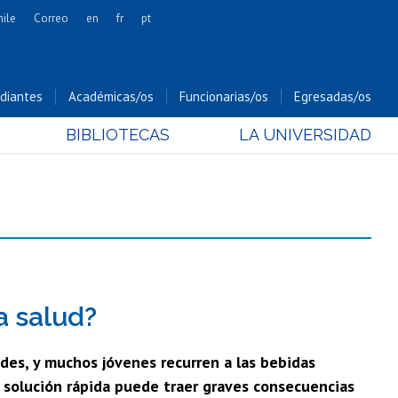
hile
Correo
en
fr
pt
Artes
Cs. Agronómicas
diantes
Académicas/os
Funcionarias/os
Egresadas/os
Cs. Forestales y Conservación
BIBLIOTECAS
LA UNIVERSIDAD
Cs. Sociales
Comunicación e Imagen
Economía y Negocios
Gobierno
Odontología
Estudios Internacionales
Bachillerato
a salud?
Hospital Clínico
ades, y muchos jóvenes recurren a las bebidas
 solución rápida puede traer graves consecuencias