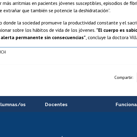
más arritmias en pacientes jóvenes susceptibles, episodios de fibrila
e extrañar que también se potencie la deshidratación”.
 donde la sociedad promueve la productividad constante y el sacrif
xionar sobre los hábitos de vida de los jóvenes.
"El cuerpo es sabi
 alerta permanente sin consecuencias"
, concluye la doctora Vill
CUCH
Compartir:
alumnas/os
Docentes
Funciona
Postulación a concursos
Cursos inte
internos de investigación
capacitació
e asignaturas
Consulta a bases de datos
Bienestar d
 de notas