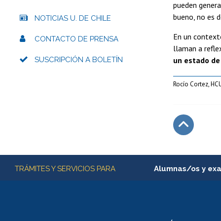
pueden generar 
bueno, no es d
NOTICIAS U. DE CHILE
En un contexto
CONTACTO DE PRENSA
llaman a refle
SUSCRIPCIÓN A BOLETÍN
un estado de
Rocío Cortez, H
Subir
Más información
TRÁMITES Y SERVICIOS PARA
Alumnas/os y ex
Matrícula en línea
Inscripción y cambio d
Consulta y certificado