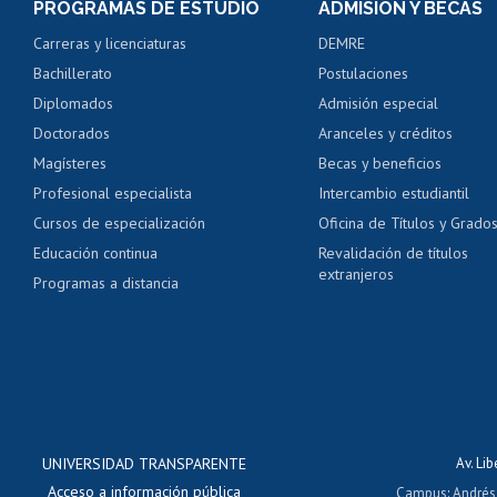
PROGRAMAS DE ESTUDIO
ADMISIÓN Y BECAS
Certificado de alumno
Carreras y licenciaturas
DEMRE
Servicio médico y den
Bachillerato
Postulaciones
Pago de arancel y cré
Diplomados
Admisión especial
Pago de arancel y cré
Doctorados
Aranceles y créditos
Certificado de títulos 
Magísteres
Becas y beneficios
Profesional especialista
Intercambio estudiantil
Mi Uchile
Ayu
Cursos de especialización
Oficina de Títulos y Grado
Educación continua
Revalidación de títulos
extranjeros
Programas a distancia
UNIVERSIDAD TRANSPARENTE
Av. Li
Acceso a información pública
Campus
:
Andrés