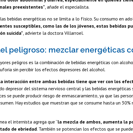
inales preexistentes"
, añade el especialista.
las bebidas energéticas no se limita a lo físico. Su consumo en a
entes susceptibles, como las de los jóvenes, estas bebidas pu
ión suicida"
, advierte la doctora Villarroel.
el peligroso: mezclar energéticas c
ores peligros es la combinación de bebidas energéticas con alcoho
uforia sin percibir los efectos depresores del alcohol.
 la interacción entre ambas bebidas tiene que ver con los ef
do depresor del sistema nervioso central y las bebidas energética
nces se puede producir riesgo de enmascaramiento, ya que las pers
sumen. Hay estudios que muestran que se consume hasta un 30% más
nea el internista agrega que “
la mezcla de ambos, aumenta la pos
tado de ebriedad
. También se potencian los efectos que se pueden