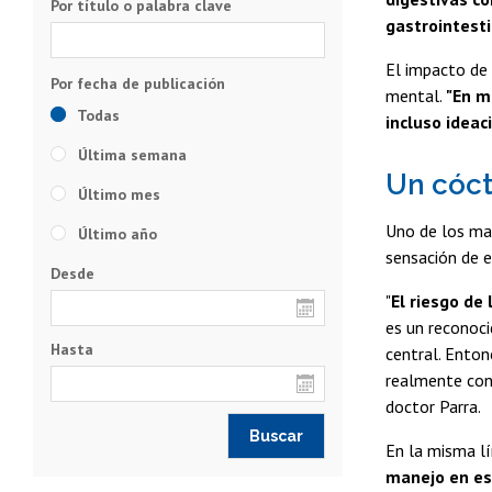
Por título o palabra clave
gastrointest
El impacto de 
mental.
"En m
Todas
incluso ideac
Última semana
Un cóct
Último mes
Uno de los may
Último año
sensación de e
Desde
"
El riesgo de
es un reconoci
Hasta
central. Ento
realmente con
doctor Parra.
En la misma lí
manejo en es