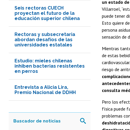
un estado de 
Seis rectoras CUECH
Villarroel, “e
proyectan el futuro de la
puede tener di
educación superior chilena
Esto quiere de
persona asidua
Rectoras y subsecretaria
sensación de d
abordan desafíos de las
universidades estatales
Mientras tant
de estas bebid
Estudio: mieles chilenas
cardiovascula
inhiben bacterias resistentes
riesgo de arri
en perros
complicacion
antecedentes
Entrevista a Alicia Lira,
consulta médi
Premio Nacional de DDHH
Pero los efect
física puede f
problemas com
deshidratació
digestivas c