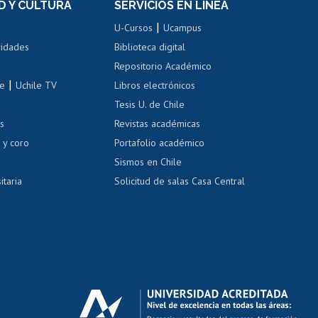
D Y CULTURA
SERVICIOS EN LÍNEA
ovilidad interna
Inscripción de asignaturas
|
 de renta
U-Cursos
Ucampus
Cursos de español
 de renta
vidades
Biblioteca digital
Repositorio Académico
correo uchile
|
le
Uchile TV
Libros electrónicos
nas blancas
Tesis U. de Chile
os
Revistas académicas
, sexual y violencia
Denuncias administrativas
 y coro
Portafolio académico
Sismos en Chile
itaria
Solicitud de salas Casa Central