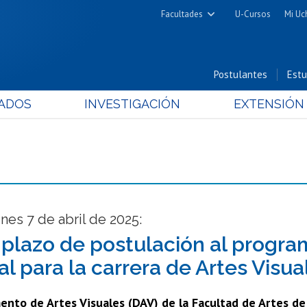
Facultades
U-Cursos
Mi Uc
Arquitectura y Urbanismo
Ciencias
Postulantes
Estu
Cs. Físicas y Matemáticas
ADOS
INVESTIGACIÓN
EXTENSIÓN
Cs. Químicas y Farmacéuticas
Cs. Veterinarias y Pecuarias
Derecho
Filosofía y Humanidades
Medicina
Estudios Avanzados en Educación
unes 7 de abril de 2025:
Nutrición y Tecnología de
plazo de postulación al progra
Alimentos
al para la carrera de Artes Visua
ento de Artes Visuales (DAV) de la Facultad de Artes de 