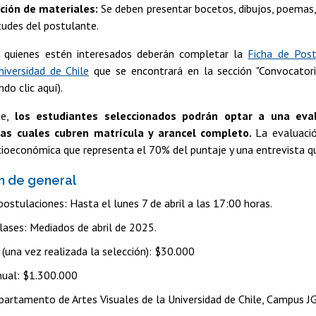
ción de materiales:
Se deben presentar bocetos, dibujos, poemas,
tudes del postulante.
, quienes estén interesados deberán completar la
Ficha de Post
niversidad de Chile
que se encontrará en la sección "Convocatori
do clic aquí).
te,
los estudiantes seleccionados podrán optar a una eva
 las cuales cubren matrícula y arancel completo.
La evaluaci
cioeconómica que representa el 70% del puntaje y una entrevista q
n de general
postulaciones: Hasta el lunes 7 de abril a las 17:00 horas.
clases: Mediados de abril de 2025.
 (una vez realizada la selección): $30.000
nual: $1.300.000
partamento de Artes Visuales de la Universidad de Chile, Campus 