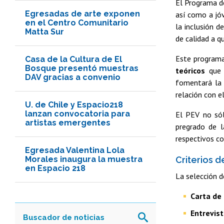
El Programa de
Egresadas de arte exponen
así como a jóv
en el Centro Comunitario
la inclusión d
Matta Sur
de calidad a q
Este progra
Casa de la Cultura de El
Bosque presentó muestras
teóricos
que p
DAV gracias a convenio
fomentará la o
relación con e
U. de Chile y Espacio218
lanzan convocatoria para
El PEV no sól
artistas emergentes
pregrado de l
respectivos co
Egresada Valentina Lola
Morales inaugura la muestra
Criterios d
en Espacio 218
La selección d
Carta de
Entrevist