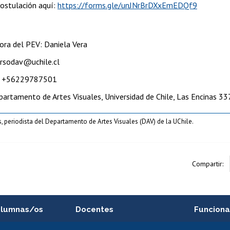
postulación aquí:
https://forms.gle/unJNrBrDXxEmEDQf9
ora del PEV: Daniela Vera
ursodav@uchile.cl
: +56229787501
partamento de Artes Visuales, Universidad de Chile, Las Encinas 33
 periodista del Departamento de Artes Visuales (DAV) de la UChile.
Compartir:
alumnas/os
Docentes
Funciona