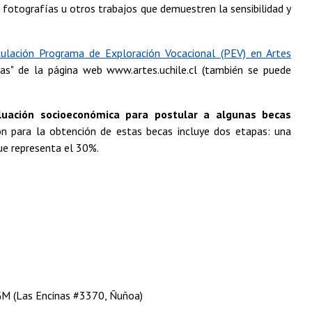
 fotografías u otros trabajos que demuestren la sensibilidad y
ulación Programa de Exploración Vocacional (PEV) en Artes
as" de la página web www.artes.uchile.cl (también se puede
luación socioeconómica para postular a algunas becas
ón para la obtención de estas becas incluye dos etapas: una
ue representa el 30%.
JGM (Las Encinas #3370, Ñuñoa)