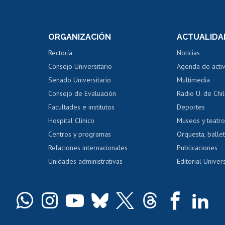
Postulación a concursos
Cursos inte
internos de investigación
capacitació
e asignaturas
Consulta a bases de datos
Bienestar d
 de notas
ORGANIZACIÓN
ACTUALIDA
Perfeccionamiento
Portal de m
 regular
Editar Portafolio Académico
Certificado
Rectoría
Noticias
tal
Evaluación docente
Certificado
Consejo Universitario
Agenda de acti
dito alumnos
honorarios
Calificación académica
Senado Universitario
Multimedia
dito exalumnos
Gestión de 
Consejo de Evaluación
Radio U. de Chi
Postulación al AUCAI
y grados
Editar pági
Facultades e institutos
Deportes
Hospital Clínico
Museos y teatr
da tecnológica
Tarjeta TUI
Wifi
Acoso laboral
s
Centros y programas
Orquesta, ballet
Relaciones internacionales
Publicaciones
Unidades administrativas
Editorial Univers