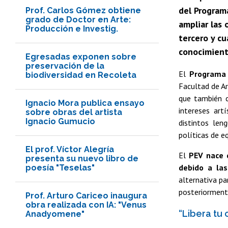
del Programa
Prof. Carlos Gómez obtiene
grado de Doctor en Arte:
ampliar las 
Producción e Investig.
tercero y c
conocimiento
Egresadas exponen sobre
preservación de la
El
Programa 
biodiversidad en Recoleta
Facultad de Ar
que también 
Ignacio Mora publica ensayo
intereses art
sobre obras del artista
Ignacio Gumucio
distintos len
políticas de e
El prof. Víctor Alegría
El
PEV nace c
presenta su nuevo libro de
debido a las
poesía "Teselas"
alternativa pa
posteriormente
Prof. Arturo Cariceo inaugura
obra realizada con IA: "Venus
“Libera tu 
Anadyomene"