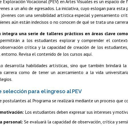
 Exploración Vocacional (PEV) en Artes Visuales es un espacio de f
enes a un año de egresados. La iniciativa, cuyo eslogan para esta pr
e jóvenes con una sensibilidad artística especial y pensamiento crí
uienes aún están indecisos o no conocen de qué se trata una carrera 
ma
integra una serie de talleres prácticos en áreas clave como e
ermitirán a los estudiantes explorar y comprender el contexto 
bservación crítica y la capacidad de creación de los estudiantes,
l entorno. Revisa el contenido de los cursos aquí.
o desarrolla habilidades artísticas, sino que también brindará l
a carrera como de tener un acercamiento a la vida universitaria
legios.
e selección para el ingreso al PEV
e postulantes al Programa se realizará mediante un proceso que cons
 motivación:
Los estudiantes deben expresar sus intereses y motiva
a personal:
Se evaluará la capacidad de observación, crítica y sens