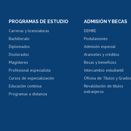
Matrícula en línea
Inscripción y cambio d
Consulta y certificado
PROGRAMAS DE ESTUDIO
ADMISIÓN Y BECAS
Certificado de alumno
Carreras y licenciaturas
DEMRE
Servicio médico y den
Bachillerato
Postulaciones
Pago de arancel y cré
Diplomados
Admisión especial
Pago de arancel y cré
Doctorados
Aranceles y créditos
Certificado de títulos 
Magísteres
Becas y beneficios
Profesional especialista
Intercambio estudiantil
Mi Uchile
Ayu
Cursos de especialización
Oficina de Títulos y Grado
Educación continua
Revalidación de títulos
extranjeros
Programas a distancia