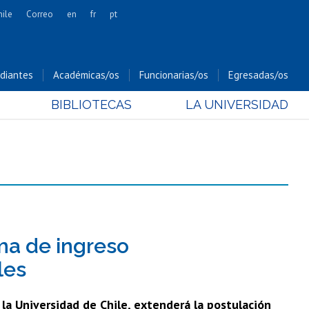
hile
Correo
en
fr
pt
Artes
Cs. Agronómicas
diantes
Académicas/os
Funcionarias/os
Egresadas/os
Cs. Forestales y Conservación
BIBLIOTECAS
LA UNIVERSIDAD
Cs. Sociales
Comunicación e Imagen
Economía y Negocios
Gobierno
Odontología
Estudios Internacionales
Bachillerato
ma de ingreso
Hospital Clínico
les
la Universidad de Chile, extenderá la postulación