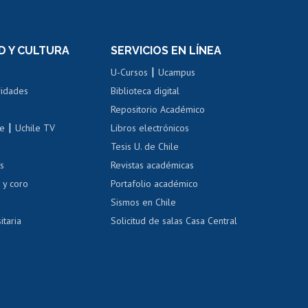
rnos de
Revalidación y reconocimiento
n
de títulos
el personal
Postulación al Programa de
Movilidad Estudiantil
D Y CULTURA
SERVICIOS EN LÍNEA
ovilidad interna
Inscripción de asignaturas
|
 de renta
U-Cursos
Ucampus
Cursos de español
 de renta
vidades
Biblioteca digital
Repositorio Académico
correo uchile
|
le
Uchile TV
Libros electrónicos
nas blancas
Tesis U. de Chile
os
Revistas académicas
, sexual y violencia
Denuncias administrativas
 y coro
Portafolio académico
Sismos en Chile
itaria
Solicitud de salas Casa Central