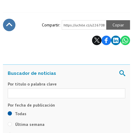
Compartir:
Copiar
https://uchile.cl/u226708
Subir
Por título o palabra clave
Todas
Última semana