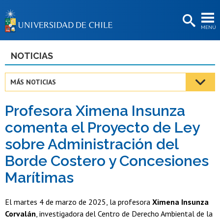
EXTENSIÓN
MENÚ
BIBLIOTECAS
LA UNIVERSIDAD
NOTICIAS
Postulantes
MÁS NOTICIAS
Estudiantes
Profesora Ximena Insunza
Académicas/os
comenta el Proyecto de Ley
Funcionarias/os
sobre Administración del
Egresadas/os
Borde Costero y Concesiones
Marítimas
El martes 4 de marzo de 2025, la profesora
Ximena Insunza
Corvalán
, investigadora del Centro de Derecho Ambiental de la