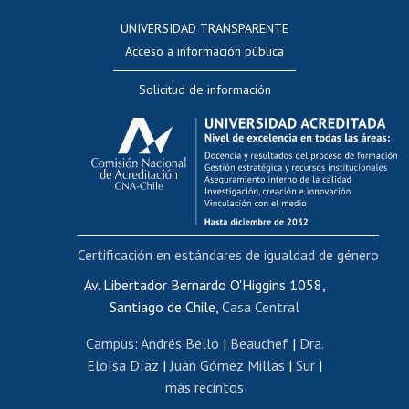
Consulta a bases de datos
UNIVERSIDAD TRANSPARENTE
Perfeccionamiento
Acceso a información pública
Editar Portafolio Académico
Solicitud de información
Evaluación docente
Calificación académica
Postulación al AUCAI
Funcionarias/os
Cursos internos de capacitación
Bienestar del personal
Certificación en estándares de igualdad de género
Portal de movilidad interna
Certificado de renta
Av. Libertador Bernardo O'Higgins 1058,
Santiago de Chile,
Casa Central
Certificado de renta honorarios
Gestión de correo uchile
Campus
:
Andrés Bello
|
Beauchef
|
Dra.
Editar páginas blancas
Eloísa Díaz
|
Juan Gómez Millas
|
Sur
|
más recintos
Extranjeras/os