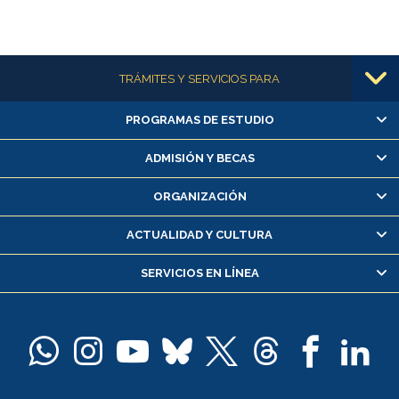
Más información
TRÁMITES Y SERVICIOS PARA
PROGRAMAS DE ESTUDIO
Alumnas/os y exalumnas/os
Matrícula en línea
ADMISIÓN Y BECAS
Inscripción y cambio de asignaturas
ORGANIZACIÓN
Consulta y certificado de notas
Certificado de alumno regular
ACTUALIDAD Y CULTURA
Servicio médico y dental
SERVICIOS EN LÍNEA
Pago de arancel y crédito alumnos
Pago de arancel y crédito exalumnos
Certificado de títulos y grados
Docentes
Postulación a concursos internos de investigación