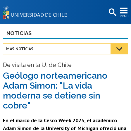
EXTENSIÓN
MENÚ
BIBLIOTECAS
LA UNIVERSIDAD
NOTICIAS
Postulantes
MÁS NOTICIAS
Estudiantes
De visita en la U. de Chile
Académicas/os
Geólogo norteamericano
Funcionarias/os
Adam Simon: "La vida
Egresadas/os
moderna se detiene sin
cobre"
En el marco de la Cesco Week 2025, el académico
Adam Simon de la University of Michigan ofreció una