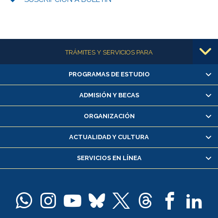
Más información
TRÁMITES Y SERVICIOS PARA
PROGRAMAS DE ESTUDIO
Alumnas/os y exalumnas/os
Matrícula en línea
ADMISIÓN Y BECAS
Inscripción y cambio de asignaturas
ORGANIZACIÓN
Consulta y certificado de notas
Certificado de alumno regular
ACTUALIDAD Y CULTURA
Servicio médico y dental
SERVICIOS EN LÍNEA
Pago de arancel y crédito alumnos
Pago de arancel y crédito exalumnos
Certificado de títulos y grados
Docentes