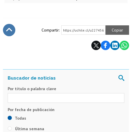
Compartir:
Copiar
https://uchile.cl/u227456
Subir
Por título o palabra clave
Todas
Última semana