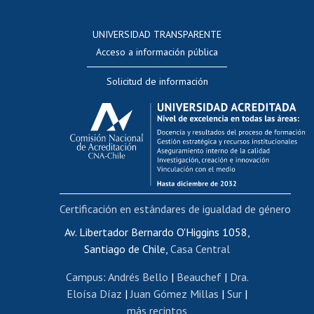
Postulación a concursos internos de investigación
Consulta a bases de datos
UNIVERSIDAD TRANSPARENTE
Perfeccionamiento
Acceso a información pública
Editar Portafolio Académico
Solicitud de información
Evaluación docente
Calificación académica
Postulación al AUCAI
Funcionarias/os
Cursos internos de capacitación
Bienestar del personal
Certificación en estándares de igualdad de género
Portal de movilidad interna
Certificado de renta
Av. Libertador Bernardo O'Higgins 1058,
Santiago de Chile,
Casa Central
Certificado de renta honorarios
Gestión de correo uchile
Campus
:
Andrés Bello
|
Beauchef
|
Dra.
Editar páginas blancas
Eloísa Díaz
|
Juan Gómez Millas
|
Sur
|
más recintos