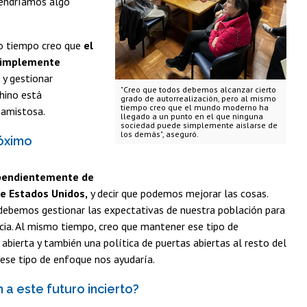
 tendríamos algo
o tiempo creo que
el
 simplemente
 y gestionar
"Creo que todos debemos alcanzar cierto
chino está
grado de autorrealización, pero al mismo
tiempo creo que el mundo moderno ha
 amistosa.
llegado a un punto en el que ninguna
sociedad puede simplemente aislarse de
los demás", aseguró.
róximo
dependientemente de
de Estados Unidos,
y decir que podemos mejorar las cosas.
ue debemos gestionar las expectativas de nuestra población para
ia. Al mismo tiempo, creo que mantener ese tipo de
bierta y también una política de puertas abiertas al resto del
e ese tipo de enfoque nos ayudaría.
 a este futuro incierto?