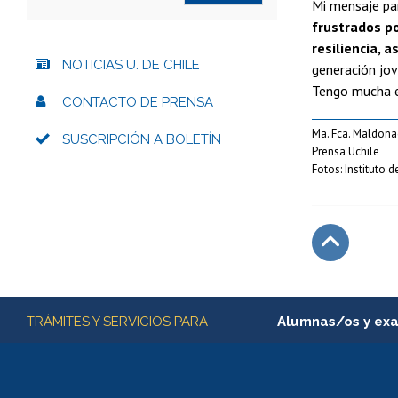
Mi mensaje pa
frustrados po
resiliencia, 
NOTICIAS U. DE CHILE
generación jov
Tengo mucha e
CONTACTO DE PRENSA
Ma. Fca. Maldon
SUSCRIPCIÓN A BOLETÍN
Prensa Uchile
Fotos: Instituto 
Subir
Más información
TRÁMITES Y SERVICIOS PARA
Alumnas/os y ex
Matrícula en línea
Inscripción y cambio d