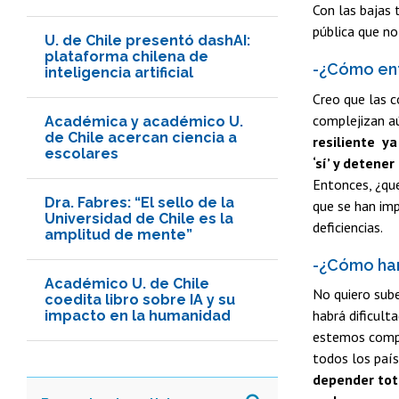
Con las bajas 
pública que no
U. de Chile presentó dashAI:
plataforma chilena de
-¿Cómo enf
inteligencia artificial
Creo que las c
complejizan a
Académica y académico U.
de Chile acercan ciencia a
resiliente y
escolares
‘sí’ y detener
Entonces, ¿qu
Dra. Fabres: “El sello de la
que se han imp
Universidad de Chile es la
deficiencias.
amplitud de mente”
-¿Cómo han
Académico U. de Chile
No quiero sube
coedita libro sobre IA y su
habrá dificul
impacto en la humanidad
estemos compa
todos los país
depender tot