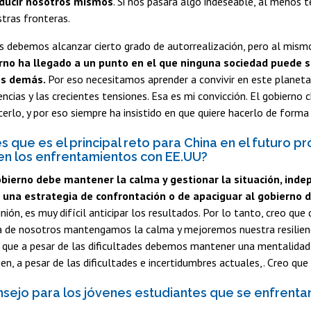
ducir nosotros mismos
. Si nos pasara algo indeseable, al menos
stras fronteras.
s debemos alcanzar cierto grado de autorrealización, pero al mism
o ha llegado a un punto en el que ninguna sociedad puede
los demás.
Por eso necesitamos aprender a convivir en este planeta
encias y las crecientes tensiones. Esa es mi convicción. El gobierno 
erlo, y por eso siempre ha insistido en que quiere hacerlo de forma
s que es el principal reto para China en el futuro p
n los enfrentamientos con EE.UU?
obierno debe mantener la calma y gestionar la situación, in
e una estrategia de confrontación o de apaciguar al gobierno 
inión, es muy difícil anticipar los resultados. Por lo tanto, creo q
a de nosotros mantengamos la calma y mejoremos nuestra resilienc
que a pesar de las dificultades debemos mantener una mentalidad a
en, a pesar de las dificultades e incertidumbres actuales,. Creo qu
sejo para los jóvenes estudiantes que se enfrentan