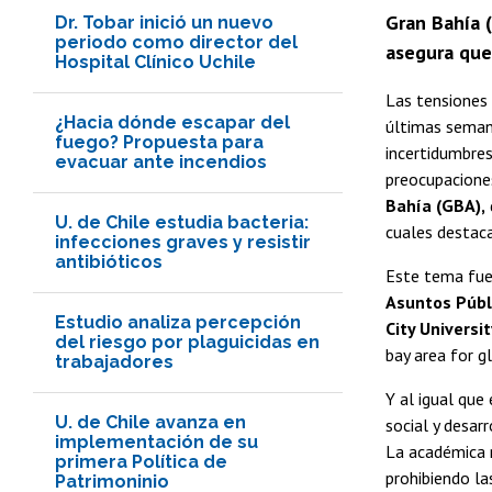
Gran Bahía 
Dr. Tobar inició un nuevo
periodo como director del
asegura que 
Hospital Clínico Uchile
Las tensiones 
¿Hacia dónde escapar del
últimas seman
fuego? Propuesta para
incertidumbres
evacuar ante incendios
preocupaciones
Bahía (GBA),
U. de Chile estudia bacteria:
cuales destac
infecciones graves y resistir
antibióticos
Este tema fue 
Asuntos Públi
Estudio analiza percepción
City Universi
del riesgo por plaguicidas en
bay area for g
trabajadores
Y al igual que
U. de Chile avanza en
social y desar
implementación de su
La académica 
primera Política de
prohibiendo la
Patrimoninio