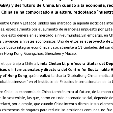
(GBA) y del futuro de China. En cuanto a la economía, r
China se ha comportado a la altura, redoblando “nuestros
entre China y Estados Unidos han marcado la agenda noticiosa inte
as, especialmente por el aumento de aranceles impuesto por Estad
 que esto genera en el mercado a nivel mundial. Sin embargo, en C
 y avances a niveles económicos. Uno de ellos es el
proyecto del 
que busca integrar económica y socialmente a 11 ciudades del sur d
an Hong Kong, Guangzhou, Shenzhen y Macao.
el que trajo a Chile a
Linda Chelan Li, profesora titular del D
cos e Internacionales y directora del Centre for Sustainable 
ty of Hong Kong
, quién realizó la charla “Globalising China: implica
lobal businesses” en el Instituto de Estudios Internacionales de la U
 en Chile, la economía de China también mira al futuro, de la mano d
rollo sostenible, las que, como en todo escenario social, depende d
relató, por ejemplo, que cuando China intentó disminuir sus elem
s chimeneas de hogares para reducir las emisiones comunes, no fue p