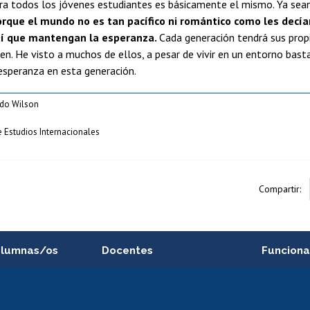
ra todos los jóvenes estudiantes es básicamente el mismo. Ya sean
rque el mundo no es tan pacífico ni romántico como les decía
así que mantengan la esperanza.
Cada generación tendrá sus prop
en. He visto a muchos de ellos, a pesar de vivir en un entorno bast
speranza en esta generación.
ado Wilson
de Estudios Internacionales
Compartir:
alumnas/os
Docentes
Funciona
Postulación a concursos
Cursos inte
internos de investigación
capacitació
e asignaturas