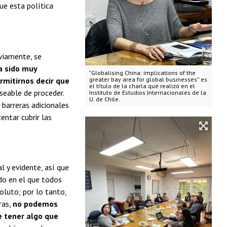
ue esta política
viamente, se
a sido muy
"Globalising China: implications of the
rmitirnos decir que
greater bay area for global businesses” es
el título de la charla que realizó en el
eseable de proceder.
Instituto de Estudios Internacionales de la
U. de Chile.
barreras adicionales
entar cubrir las
l y evidente, así que
do en el que todos
luto; por lo tanto,
ras,
no podemos
 tener algo que