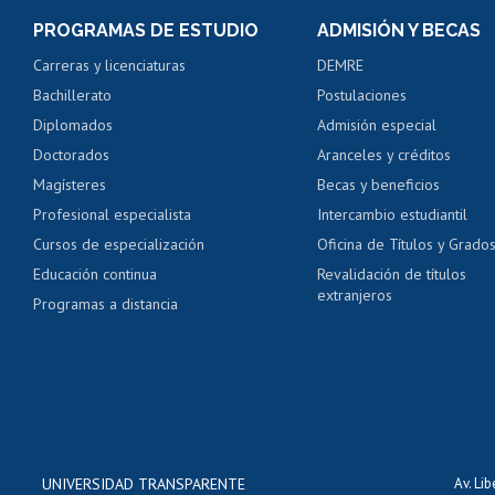
Consulta y certificado
PROGRAMAS DE ESTUDIO
ADMISIÓN Y BECAS
Certificado de alumno
Carreras y licenciaturas
DEMRE
Servicio médico y den
Bachillerato
Postulaciones
Pago de arancel y cré
Diplomados
Admisión especial
Pago de arancel y cré
Doctorados
Aranceles y créditos
Certificado de títulos 
Magísteres
Becas y beneficios
Profesional especialista
Intercambio estudiantil
Mi Uchile
Ayu
Cursos de especialización
Oficina de Títulos y Grado
Educación continua
Revalidación de títulos
extranjeros
Programas a distancia
UNIVERSIDAD TRANSPARENTE
Av. Li