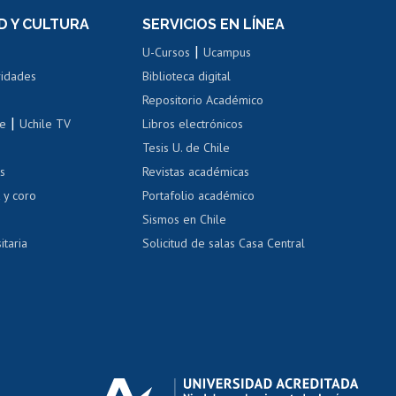
el personal
Postulación al Programa de
Movilidad Estudiantil
D Y CULTURA
SERVICIOS EN LÍNEA
ovilidad interna
Inscripción de asignaturas
|
 de renta
U-Cursos
Ucampus
Cursos de español
 de renta
vidades
Biblioteca digital
Repositorio Académico
correo uchile
|
le
Uchile TV
Libros electrónicos
nas blancas
Tesis U. de Chile
os
Revistas académicas
, sexual y violencia
Denuncias administrativas
 y coro
Portafolio académico
Sismos en Chile
itaria
Solicitud de salas Casa Central