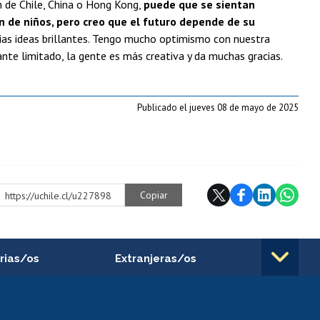
 de Chile, China o Hong Kong,
puede que se sientan
n de niños, pero creo que el futuro depende de su
ias ideas brillantes. Tengo mucho optimismo con nuestra
ante limitado, la gente es más creativa y da muchas gracias.
Publicado el jueves 08 de mayo de 2025
Copiar
https://uchile.cl/u227898
rias/os
Extranjeras/os
rnos de
Revalidación y reconocimiento
n
de títulos