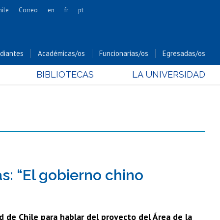
hile
Correo
en
fr
pt
Artes
Cs. Agronómicas
diantes
Académicas/os
Funcionarias/os
Egresadas/os
Cs. Forestales y Conservación
BIBLIOTECAS
LA UNIVERSIDAD
Cs. Sociales
Comunicación e Imagen
Economía y Negocios
Gobierno
Odontología
Estudios Internacionales
Bachillerato
s: “El gobierno chino
Hospital Clínico
d de Chile para hablar del proyecto del Área de la