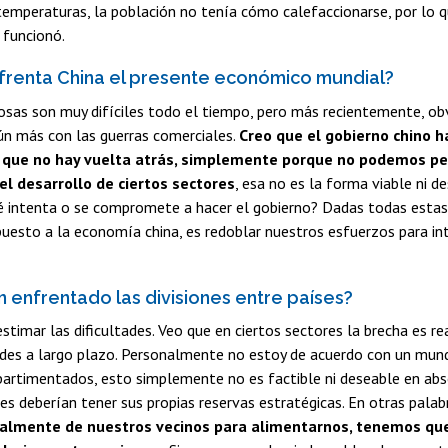
temperaturas, la población no tenía cómo calefaccionarse, por lo q
 funcionó.
renta China el presente económico mundial?
osas son muy difíciles todo el tiempo, pero más recientemente, ob
ún más con las guerras comerciales.
Creo que el gobierno chino h
a que no hay vuelta atrás, simplemente porque no podemos pe
 el desarrollo de ciertos sectores
, esa no es la forma viable ni d
é intenta o se compromete a hacer el gobierno? Dadas todas estas 
uesto a la economía china, es redoblar nuestros esfuerzos para int
 enfrentado las divisiones entre países?
stimar las dificultades. Veo que en ciertos sectores la brecha es rea
tades a largo plazo. Personalmente no estoy de acuerdo con un mun
rtimentados, esto simplemente no es factible ni deseable en abso
es deberían tener sus propias reservas estratégicas. En otras palab
almente de nuestros vecinos para alimentarnos, tenemos que