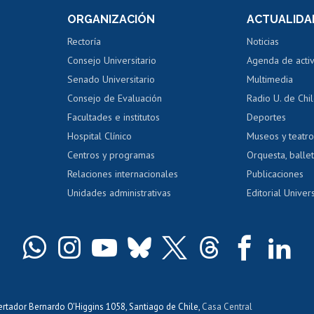
Consulta a bases de datos
Bienestar d
 de notas
ORGANIZACIÓN
ACTUALIDA
Perfeccionamiento
Portal de m
 regular
Editar Portafolio Académico
Certificado
Rectoría
Noticias
tal
Evaluación docente
Certificado
Consejo Universitario
Agenda de acti
dito alumnos
honorarios
Calificación académica
Senado Universitario
Multimedia
dito exalumnos
Gestión de 
Consejo de Evaluación
Radio U. de Chi
Postulación al AUCAI
y grados
Editar pági
Facultades e institutos
Deportes
Hospital Clínico
Museos y teatr
da tecnológica
Tarjeta TUI
Wifi
Acoso laboral
s
Centros y programas
Orquesta, ballet
Relaciones internacionales
Publicaciones
Unidades administrativas
Editorial Univers
bertador Bernardo O'Higgins 1058, Santiago de Chile,
Casa Central