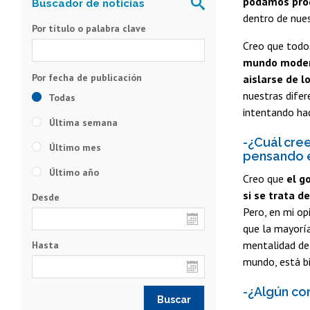
podamos pro
dentro de nue
Por título o palabra clave
Creo que todo
mundo modern
aislarse de 
nuestras difer
Todas
intentando hac
Última semana
-¿Cuál cree
Último mes
pensando e
Último año
Creo que
el g
si se trata d
Desde
Pero, en mi op
que la mayorí
mentalidad de 
Hasta
mundo, está bi
-¿Algún con