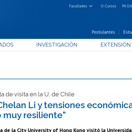
Facultades
U-Cursos
Mi Uc
Arquitectura y Urbanismo
Ciencias
Postulantes
Estu
Cs. Físicas y Matemáticas
ADOS
INVESTIGACIÓN
EXTENSIÓN
Cs. Químicas y Farmacéuticas
Cs. Veterinarias y Pecuarias
Derecho
Filosofía y Humanidades
Medicina
Estudios Avanzados en Educación
a de visita en la U. de Chile
Nutrición y Tecnología de
Chelan Li y tensiones económica
Alimentos
o muy resiliente”
 de la City University of Hong Kong visitó la Universida