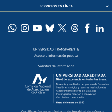
SERVICIOS EN LÍNEA
Pago de arancel y crédito alumnos
Pago de arancel y crédito exalumnos
Certificado de títulos y grados
Docentes
Postulación a concursos internos de investigación
Consulta a bases de datos
UNIVERSIDAD TRANSPARENTE
Perfeccionamiento
Acceso a información pública
Editar Portafolio Académico
Solicitud de información
Evaluación docente
Calificación académica
Postulación al AUCAI
Funcionarias/os
Cursos internos de capacitación
Bienestar del personal
Certificación en estándares de igualdad de género
Portal de movilidad interna