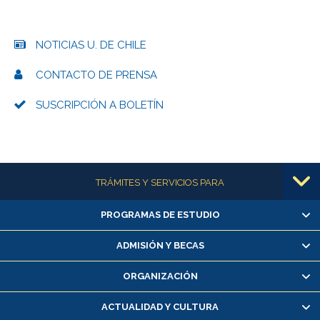
NOTICIAS U. DE CHILE
CONTACTO DE PRENSA
SUSCRIPCIÓN A BOLETÍN
Más información
TRÁMITES Y SERVICIOS PARA
PROGRAMAS DE ESTUDIO
Alumnas/os y exalumnas/os
Matrícula en línea
ADMISIÓN Y BECAS
Inscripción y cambio de asignaturas
ORGANIZACIÓN
Consulta y certificado de notas
Certificado de alumno regular
ACTUALIDAD Y CULTURA
Servicio médico y dental