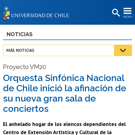
EXTENSIÓN
MENÚ
BIBLIOTECAS
LA UNIVERSIDAD
NOTICIAS
Postulantes
MÁS NOTICIAS
Estudiantes
Proyecto VM20
Académicas/os
Orquesta Sinfónica Nacional
Funcionarias/os
de Chile inició la afinación de
Egresadas/os
su nueva gran sala de
conciertos
El anhelado hogar de los elencos dependientes del
Centro de Extensión Artística y Cultural de la