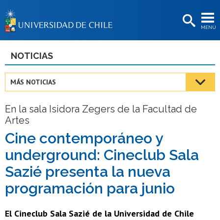
EXTENSIÓN
MENÚ
BIBLIOTECAS
LA UNIVERSIDAD
NOTICIAS
Postulantes
MÁS NOTICIAS
Estudiantes
En la sala Isidora Zegers de la Facultad de
Académicas/os
Artes
Funcionarias/os
Cine contemporáneo y
underground: Cineclub Sala
Egresadas/os
Sazié presenta la nueva
programación para junio
El Cineclub Sala Sazié de la Universidad de Chile