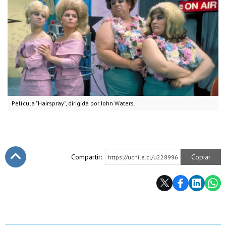
Película "Hairspray", dirigida por John Waters.
Compartir:
Copiar
https://uchile.cl/u228996
Subir