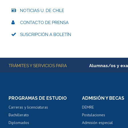
NOTICIAS U. DE CHILE
CONTACTO DE PRENSA
SUSCRIPCIÓN A BOLETÍN
Más información
TRÁMITES Y SERVICIOS PARA
Alumnas/os y ex
Matrícula en línea
Inscripción y cambio d
Consulta y certificado
PROGRAMAS DE ESTUDIO
ADMISIÓN Y BECAS
Certificado de alumno
Carreras y licenciaturas
DEMRE
Servicio médico y den
Bachillerato
Postulaciones
Pago de arancel y cré
Diplomados
Admisión especial
Pago de arancel y cré