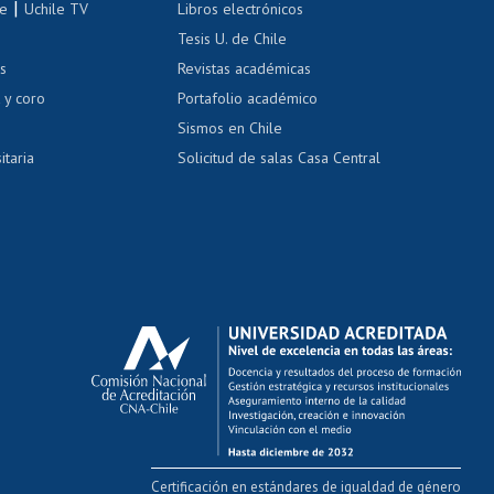
|
le
Uchile TV
Libros electrónicos
nas blancas
Tesis U. de Chile
os
Revistas académicas
, sexual y violencia
Denuncias administrativas
 y coro
Portafolio académico
Sismos en Chile
itaria
Solicitud de salas Casa Central
Certificación en estándares de igualdad de género