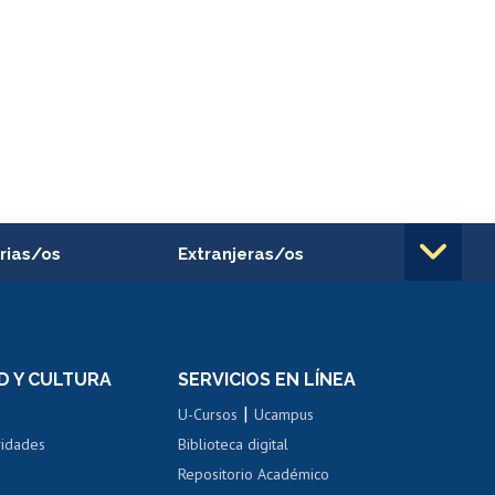
rias/os
Extranjeras/os
rnos de
Revalidación y reconocimiento
n
de títulos
el personal
Postulación al Programa de
Movilidad Estudiantil
D Y CULTURA
SERVICIOS EN LÍNEA
ovilidad interna
Inscripción de asignaturas
|
 de renta
U-Cursos
Ucampus
Cursos de español
 de renta
vidades
Biblioteca digital
Repositorio Académico
correo uchile