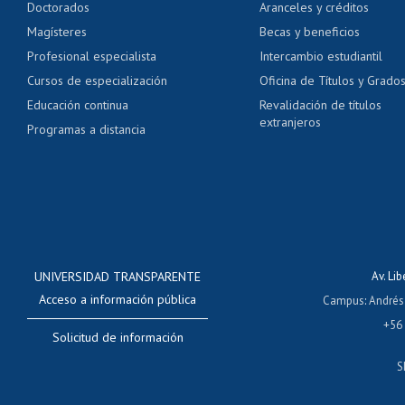
Doctorados
Aranceles y créditos
Certificado de títulos 
Magísteres
Becas y beneficios
Profesional especialista
Intercambio estudiantil
Mi Uchile
Ayu
Cursos de especialización
Oficina de Títulos y Grado
Educación continua
Revalidación de títulos
extranjeros
Programas a distancia
UNIVERSIDAD TRANSPARENTE
Av. Li
Acceso a información pública
Campus
:
Andrés
+56
Solicitud de información
S