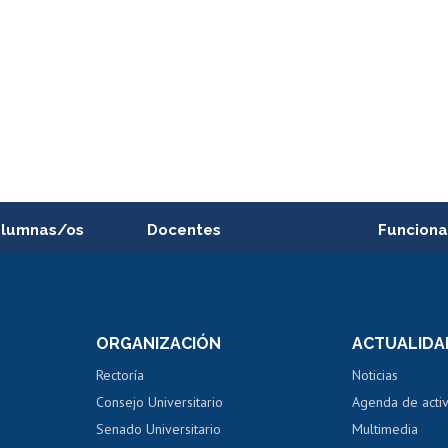
alumnas/os
Docentes
Funciona
Postulación a concursos
Cursos inte
internos de investigación
capacitació
e asignaturas
Consulta a bases de datos
Bienestar d
 de notas
ORGANIZACIÓN
ACTUALIDA
Perfeccionamiento
Portal de m
 regular
Editar Portafolio Académico
Certificado
Rectoría
Noticias
tal
Evaluación docente
Certificado
Consejo Universitario
Agenda de acti
dito alumnos
honorarios
Calificación académica
Senado Universitario
Multimedia
dito exalumnos
Gestión de 