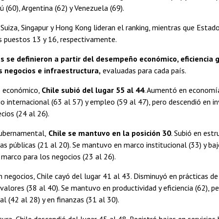
rú (60), Argentina (62) y Venezuela (69).
, Suiza, Singapur y Hong Kong lideran el ranking, mientras que Estad
s puestos 13 y 16, respectivamente.
s se definieron a partir del desempeño económico, eficiencia
os negocios e infraestructura,
evaluadas para cada país.
 económico,
Chile subió del lugar 55 al 44
. Aumentó en economí
io internacional (63 al 57) y empleo (59 al 47), pero descendió en in
ecios (24 al 26).
gubernamental,
Chile se mantuvo en la posición 30
. Subió en estr
zas públicas (21 al 20). Se mantuvo en marco institucional (33) y bajó
n marco para los negocios (23 al 26).
en negocios, Chile cayó del lugar 41 al 43. Disminuyó en prácticas de
 valores (38 al 40). Se mantuvo en productividad y eficiencia (62), 
l (42 al 28) y en finanzas (31 al 30).
ura, Chile descendió del lugar 45 al 48. Registró bajas en servicios 