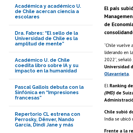
Académica y académico U.
El país subi
de Chile acercan ciencia a
Management 
escolares
de Economía 
consolidand
Dra. Fabres: “El sello de la
Universidad de Chile es la
amplitud de mente”
“Chile vuelve 
liderando en l
2022”, señaló
Académico U. de Chile
coedita libro sobre IA y su
Universidad d
impacto en la humanidad
Olavarrieta
.
El
Ranking de
Pascal Gallois debuta con la
Sinfónica en “Impresiones
(IMD)
de Suiz
francesas”
Administració
Chile subió d
Repertorio CL estrena con
India se ubicó
Perrosky, Dënver, Nando
García, Dindi Jane y más
Frente a la r