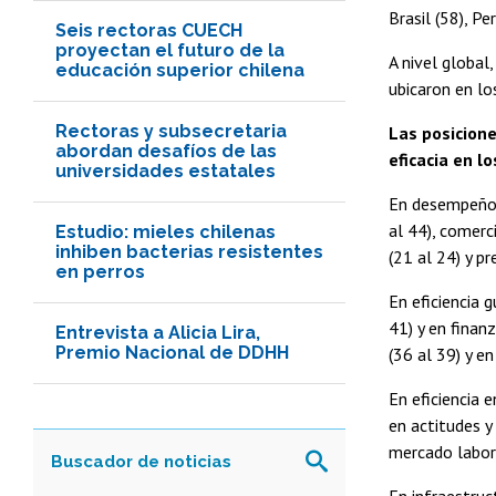
Brasil (58), Pe
Seis rectoras CUECH
proyectan el futuro de la
A nivel global
educación superior chilena
ubicaron en lo
Rectoras y subsecretaria
Las posicione
abordan desafíos de las
eficacia en l
universidades estatales
En desempeño
al 44), comerc
Estudio: mieles chilenas
inhiben bacterias resistentes
(21 al 24) y pr
en perros
En eficiencia 
41) y en finan
Entrevista a Alicia Lira,
Premio Nacional de DDHH
(36 al 39) y e
En eficiencia 
en actitudes y
mercado labora
En infraestruct