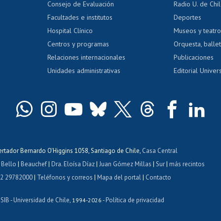
Consejo de Evaluación
Radio U. de Chi
Postulación al AUCAI
y grados
Editar pági
Facultades e institutos
Deportes
Hospital Clínico
Museos y teatr
da tecnológica
Tarjeta TUI
Wifi
Acoso laboral
s
Centros y programas
Orquesta, ballet
Relaciones internacionales
Publicaciones
Unidades administrativas
Editorial Univers
bertador Bernardo O'Higgins 1058, Santiago de Chile,
Casa Central
 Bello
|
Beauchef
|
Dra. Eloísa Díaz
|
Juan Gómez Millas
|
Sur
|
más recintos
 2 29782000
|
Teléfonos y correos
|
Mapa del portal
|
Contacto
ISIB
Universidad de Chile
Política de privacidad
-
, 1994-2026 -