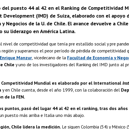
ó del puesto 44 al 42 en el Ranking de Competitividad M
Development (IMD) de Suiza, elaborado con el apoyo d
y Negocios de la U. de Chile. El avance devuelve a Chile 
o su liderazgo en América Latina.
al nivel de competitividad que tenía pre estallido social y pre pand
a región y superamos el peor período de pérdida de competitividad 
Enrique Manzur
, vicedecano de la
Facultad de Economía y Negoc
e Chile
y uno de los investigadores del Ranking del IMD junto al 
 Competitividad Mundial es elaborado por el International
Ins
a
y en Chile cuenta, desde el año 1999, con la colaboración del
Dep
n de la FEN.
os puntos, pasó del lugar 44 al 42 en el ranking, tras dos años 
 un puesto más arriba e Italia uno más abajo.
egión, Chile lidera la medición.
Le siguen Colombia (54) y México (