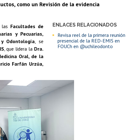
ductos, como un Revisión de la evidencia
ENLACES RELACIONADOS
e las
Facultades de
narias y Pecuarias,
Revisa reel de la primera reunión
presencial de la RED-EMIS en
) y Odontología
, se
FOUCh en @uchileodonto
IS
, que lidera la
Dra.
dicina Oral, de la
ricio Farfán Urzúa,