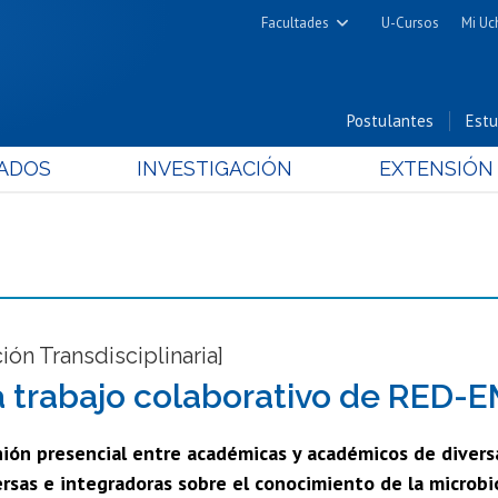
Facultades
U-Cursos
Mi Uc
Arquitectura y Urbanismo
Ciencias
Postulantes
Estu
Cs. Físicas y Matemáticas
ADOS
INVESTIGACIÓN
EXTENSIÓN
Cs. Químicas y Farmacéuticas
Cs. Veterinarias y Pecuarias
Derecho
Filosofía y Humanidades
Medicina
Estudios Avanzados en Educación
ión Transdisciplinaria]
Nutrición y Tecnología de
 trabajo colaborativo de RED-E
Alimentos
ión presencial entre académicas y académicos de diversa
rsas e integradoras sobre el conocimiento de la microbio