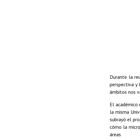
Durante la re
perspectiva y
ámbitos nos va
El académico m
la misma Unive
subrayó el pro
cómo la microb
áreas