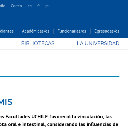
hile
Correo
en
fr
pt
Artes
Cs. Agronómicas
diantes
Académicas/os
Funcionarias/os
Egresadas/os
Cs. Forestales y Conservación
BIBLIOTECAS
LA UNIVERSIDAD
Cs. Sociales
Comunicación e Imagen
Economía y Negocios
Gobierno
Odontología
Estudios Internacionales
Bachillerato
MIS
Hospital Clínico
s Facultades UCHILE favoreció la vinculación, las
ta oral e intestinal, considerando las influencias de