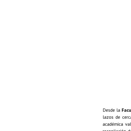
Desde la
Facu
lazos de cerc
académica val
recopilación d