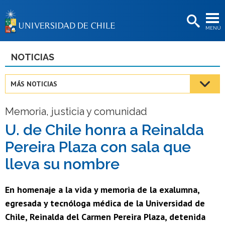
EXTENSIÓN
MENÚ
BIBLIOTECAS
LA UNIVERSIDAD
NOTICIAS
Postulantes
MÁS NOTICIAS
Estudiantes
Memoria, justicia y comunidad
Académicas/os
U. de Chile honra a Reinalda
Funcionarias/os
Pereira Plaza con sala que
Egresadas/os
lleva su nombre
En homenaje a la vida y memoria de la exalumna,
egresada y tecnóloga médica de la Universidad de
Chile, Reinalda del Carmen Pereira Plaza, detenida