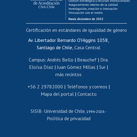
Funcionarias/os
Cursos internos de capacitación
Bienestar del personal
Certificación en estándares de igualdad de género
Portal de movilidad interna
Certificado de renta
Av. Libertador Bernardo O'Higgins 1058,
Santiago de Chile,
Casa Central
Certificado de renta honorarios
Gestión de correo uchile
Campus
:
Andrés Bello
|
Beauchef
|
Dra.
Editar páginas blancas
Eloísa Díaz
|
Juan Gómez Millas
|
Sur
|
más recintos
Extranjeras/os
Revalidación y reconocimiento de títulos
+56 2 29782000
|
Teléfonos y correos
|
Mapa del portal
|
Contacto
Postulación al Programa de Movilidad Estudiantil
Inscripción de asignaturas
SISIB
Universidad de Chile
Cursos de español
-
, 1994-2026 -
Política de privacidad
Mi Uchile
Ayuda tecnológica
Tarjeta TUI
Wifi