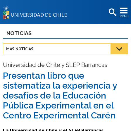
EXTENSIÓN
MENÚ
BIBLIOTECAS
LA UNIVERSIDAD
NOTICIAS
Postulantes
MÁS NOTICIAS
Estudiantes
Universidad de Chile y SLEP Barrancas
Académicas/os
Presentan libro que
Funcionarias/os
sistematiza la experiencia y
Egresadas/os
desafíos de la Educación
Pública Experimental en el
Centro Experimental Carén
La Universidad de Chile y el SLEP Barrancas