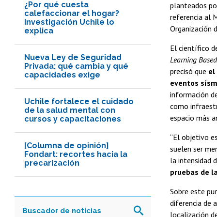
¿Por qué cuesta
planteados por
calefaccionar el hogar?
referencia al 
Investigación Uchile lo
Organización d
explica
El científico 
Nueva Ley de Seguridad
Learning Based
Privada: qué cambia y qué
precisó que
el
capacidades exige
eventos sísmi
información de
Uchile fortalece el cuidado
como infraestr
de la salud mental con
espacio más a
cursos y capacitaciones
“El objetivo e
[Columna de opinión]
suelen ser men
Fondart: recortes hacia la
la intensidad 
precarización
pruebas de l
Sobre este pun
diferencia de 
localización d