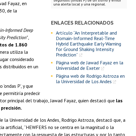
segundos (ondas P) de un sismo y emitir
awad Fayaz, en
una alerta local y una regional.
30, de la
ENLACES RELACIONADOS
in-Informed Deep
Artículo “An Interpretable and
ity Prediction"
,
Domain-Informed Real-Time
Hybrid Earthquake Early Warning
atos de 1.860
for Ground Shaking Intensity
imera utiliza la
Prediction”
lugar considerado
Página web de Jawad Fayaz en la
 distribuidos en un
Universidad de Exeter
Página web de Rodrigo Astroza en
la Universidad de Los Andes
 ‘ondas P’, y que
 permitiría predecir
tor principal del trabajo, Jawad Fayaz, quien destacó que
las
precisión.
de la Universidad de los Andes, Rodrigo Astroza, destacó que, a
ia artificial, “HEWFERS no se centra en la magnitud o la
rectamente con la respuesta de las estructuras y, por lo tanto,