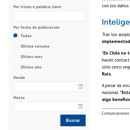
con los daños 
Por título o palabra clave
Intelige
Tras los auspi
Todas
implementado 
Última semana
"
En Chile no
Último mes
hacen contacto
sólo cinco seg
Último año
Ruíz.
Desde
A pesar de est
nacional.
"Est
Hasta
algo benefici
Comunicaciones