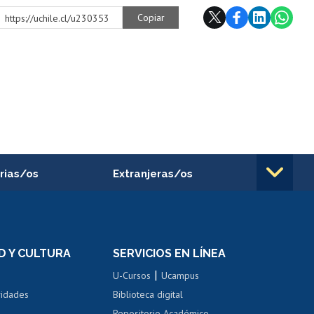
Copiar
https://uchile.cl/u230353
rias/os
Extranjeras/os
rnos de
Revalidación y reconocimiento
n
de títulos
el personal
Postulación al Programa de
Movilidad Estudiantil
D Y CULTURA
SERVICIOS EN LÍNEA
ovilidad interna
Inscripción de asignaturas
|
 de renta
U-Cursos
Ucampus
Cursos de español
 de renta
vidades
Biblioteca digital
Repositorio Académico