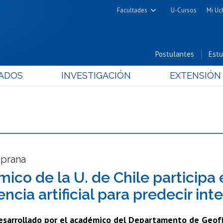
Facultades
U-Cursos
Mi Uc
Arquitectura y Urbanismo
Ciencias
Postulantes
Estu
Cs. Físicas y Matemáticas
ADOS
INVESTIGACIÓN
EXTENSIÓN
Cs. Químicas y Farmacéuticas
Cs. Veterinarias y Pecuarias
Derecho
Filosofía y Humanidades
Medicina
Estudios Avanzados en Educación
mprana
Nutrición y Tecnología de
ico de la U. de Chile participa
Alimentos
encia artificial para predecir in
esarrollado por el académico del Departamento de Geofís