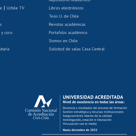
correo uchile
|
le
Uchile TV
Libros electrónicos
nas blancas
Tesis U. de Chile
os
Revistas académicas
, sexual y violencia
Denuncias administrativas
 y coro
Portafolio académico
Sismos en Chile
itaria
Solicitud de salas Casa Central