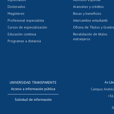
Pago de arancel y cré
Doctorados
Aranceles y créditos
Certificado de títulos 
Magísteres
Becas y beneficios
Profesional especialista
Intercambio estudiantil
Mi Uchile
Ayu
Cursos de especialización
Oficina de Títulos y Grado
Educación continua
Revalidación de títulos
extranjeros
Programas a distancia
UNIVERSIDAD TRANSPARENTE
Av. Li
Acceso a información pública
Campus
:
Andrés
+56
Solicitud de información
S