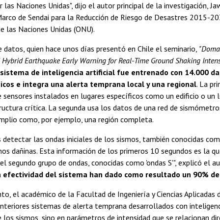
 las Naciones Unidas", dijo el autor principal de la investigación, J
Marco de Sendai para la Reducción de Riesgo de Desastres 2015-20
e las Naciones Unidas (ONU).
de datos, quien hace unos días presentó en Chile el seminario,
"Doma
 Hybrid Earthquake Early Warning for Real-Time Ground Shaking Intens
 sistema de inteligencia artificial fue entrenado con 14.000 d
cos e integra una alerta temprana local y una regional
. La pr
 sensores instalados en lugares específicos como un edificio o un 
uctura crítica. La segunda usa los datos de una red de sismómetros
mplio como, por ejemplo, una región completa.
s detectar las ondas iniciales de los sismos, también conocidas como
os dañinas. Esta información de los primeros 10 segundos es la que
del segundo grupo de ondas, conocidas como 'ondas S'", explicó el au
a efectividad del sistema han dado como resultado un 90% de 
to, el académico de la Facultad de Ingeniería y Ciencias Aplicadas 
anteriores sistemas de alerta temprana desarrollados con inteligenc
e los sismos, sino en parámetros de intensidad que se relacionan di