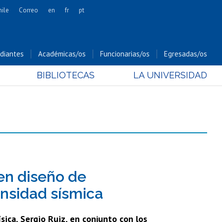
hile
Correo
en
fr
pt
Artes
Cs. Agronómicas
diantes
Académicas/os
Funcionarias/os
Egresadas/os
Cs. Forestales y Conservación
BIBLIOTECAS
LA UNIVERSIDAD
Cs. Sociales
Comunicación e Imagen
Economía y Negocios
Gobierno
Odontología
Estudios Internacionales
Bachillerato
 en diseño de
Hospital Clínico
tensidad sísmica
ica, Sergio Ruiz, en conjunto con los