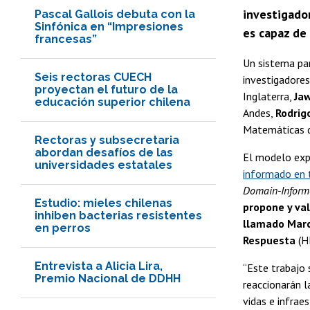
investigador
Pascal Gallois debuta con la
Sinfónica en “Impresiones
es capaz de
francesas”
Un sistema par
Seis rectoras CUECH
investigadores
proyectan el futuro de la
Inglaterra,
Ja
educación superior chilena
Andes,
Rodrig
Matemáticas de
Rectoras y subsecretaria
abordan desafíos de las
El modelo expu
universidades estatales
informado en t
Domain-Informe
Estudio: mieles chilenas
propone y val
inhiben bacterias resistentes
llamado Marc
en perros
Respuesta
(HE
Entrevista a Alicia Lira,
“Este trabajo
Premio Nacional de DDHH
reaccionarán l
vidas e infrae