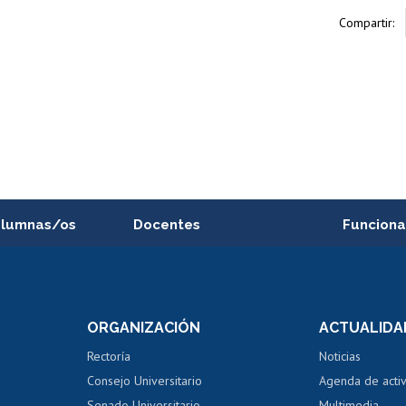
Compartir:
alumnas/os
Docentes
Funciona
Postulación a concursos
Cursos inte
internos de investigación
capacitació
e asignaturas
Consulta a bases de datos
Bienestar d
 de notas
ORGANIZACIÓN
ACTUALIDA
Perfeccionamiento
Portal de m
 regular
Editar Portafolio Académico
Certificado
Rectoría
Noticias
tal
Evaluación docente
Certificado
Consejo Universitario
Agenda de acti
dito alumnos
honorarios
Calificación académica
Senado Universitario
Multimedia