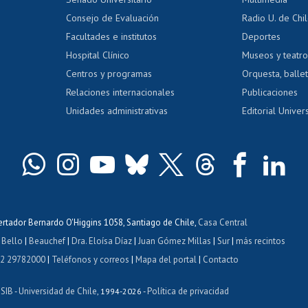
dito exalumnos
Gestión de 
Consejo de Evaluación
Radio U. de Chi
Postulación al AUCAI
y grados
Editar pági
Facultades e institutos
Deportes
Hospital Clínico
Museos y teatr
da tecnológica
Tarjeta TUI
Wifi
Acoso laboral
s
Centros y programas
Orquesta, ballet
Relaciones internacionales
Publicaciones
Unidades administrativas
Editorial Univers
bertador Bernardo O'Higgins 1058, Santiago de Chile,
Casa Central
 Bello
|
Beauchef
|
Dra. Eloísa Díaz
|
Juan Gómez Millas
|
Sur
|
más recintos
 2 29782000
|
Teléfonos y correos
|
Mapa del portal
|
Contacto
ISIB
Universidad de Chile
Política de privacidad
-
, 1994-2026 -