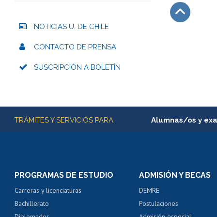
NOTICIAS U. DE CHILE
Subir
CONTACTO DE PRENSA
SUSCRIPCIÓN A BOLETÍN
Más información
TRÁMITES Y SERVICIOS PARA
Alumnas/os y ex
Matrícula en línea
Inscripción y cambio d
Consulta y certificado
PROGRAMAS DE ESTUDIO
ADMISIÓN Y BECAS
Certificado de alumno
Carreras y licenciaturas
DEMRE
Servicio médico y den
Bachillerato
Postulaciones
Pago de arancel y cré
Diplomados
Admisión especial