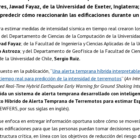
es, Jawad Fayaz, de la Universidad de Exeter, Inglaterra
 predecir cómo reaccionarán las edificaciones durante un
a estimar medidas de intensidad sísmica en tiempo real crearon lo
 del Departamento de Ciencias de la Computación de la Universidad
wad Fayaz
; de la Facultad de Ingeniería y Ciencias Aplicadas de la 
o Astroza
; y del Departamento de Geofísica de la Facultad de Cienc
 la Universidad de Chile,
Sergio Ruiz.
esto en la publicación, “
Una alerta temprana híbrida interpretable
iempo real para predicción de la intensidad de terremotos
” (
An Inte
d Real-Time Hybrid Earthquake Early Warning for Ground Shaking Inte
ida un sistema de alerta temprana desarrollado con inteligenci
o Híbrido de Alerta Temprana de Terremotos para estimar Es
WFERS, por sus siglas en inglés).
 se enfoca en entregar información oportuna sobre cómo se moverá
as edificaciones para que las personas puedan tomar decisiones que
structura crítica, en línea con los objetivos de reducción del riesgo