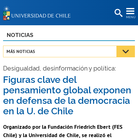
EXTENSIÓN
MENÚ
BIBLIOTECAS
LA UNIVERSIDAD
NOTICIAS
Postulantes
MÁS NOTICIAS
Estudiantes
Desigualdad, desinformación y política:
Académicas/os
Figuras clave del
Funcionarias/os
pensamiento global exponen
Egresadas/os
en defensa de la democracia
en la U. de Chile
Organizado por la Fundación Friedrich Ebert (FES
Chile) y la Universidad de Chile, se realizó el