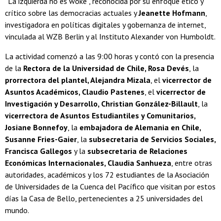
“La izquierda no es woke”, reconocida por su enfoque ético y
crítico sobre las democracias actuales y
Jeanette Hofmann
,
investigadora en políticas digitales y gobernanza de internet,
vinculada al WZB Berlin y al Instituto Alexander von Humboldt.
La actividad comenzó a las 9:00 horas y contó con la presencia
de la
Rectora de la Universidad de Chile, Rosa Devés
, la
prorrectora del plantel, Alejandra Mizala
, el
vicerrector de
Asuntos Académicos, Claudio Pastenes
, el
vicerrector de
Investigación y Desarrollo, Christian González-Billault
, la
vicerrectora de Asuntos Estudiantiles y Comunitarios,
Josiane Bonnefoy
, la
embajadora de Alemania en Chile,
Susanne Fries-Gaier
, la
subsecretaria de Servicios Sociales,
Francisca Gallegos
y la
subsecretaria de Relaciones
Económicas Internacionales, Claudia Sanhueza
, entre otras
autoridades, académicos y los 72 estudiantes de la Asociación
de Universidades de la Cuenca del Pacífico que visitan por estos
días la Casa de Bello, pertenecientes a 25 universidades del
mundo.