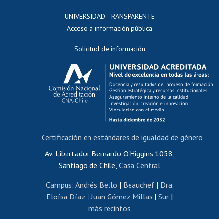
Consulta a bases de datos
UNIVERSIDAD TRANSPARENTE
Perfeccionamiento
Acceso a información pública
Editar Portafolio Académico
Solicitud de información
Evaluación docente
Calificación académica
Postulación al AUCAI
Funcionarias/os
Cursos internos de capacitación
Bienestar del personal
Certificación en estándares de igualdad de género
Portal de movilidad interna
Certificado de renta
Av. Libertador Bernardo O'Higgins 1058,
Santiago de Chile,
Casa Central
Certificado de renta honorarios
Gestión de correo uchile
Campus
:
Andrés Bello
|
Beauchef
|
Dra.
Editar páginas blancas
Eloísa Díaz
|
Juan Gómez Millas
|
Sur
|
más recintos
Extranjeras/os