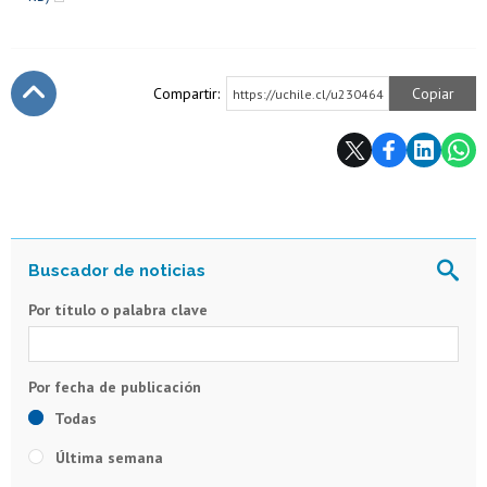
Compartir:
Copiar
https://uchile.cl/u230464
Subir
Por título o palabra clave
Todas
Última semana