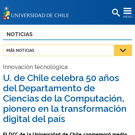
EXTENSIÓN
MENÚ
BIBLIOTECAS
LA UNIVERSIDAD
NOTICIAS
Postulantes
MÁS NOTICIAS
Estudiantes
Innovación tecnológica
Académicas/os
U. de Chile celebra 50 años
Funcionarias/os
del Departamento de
Egresadas/os
Ciencias de la Computación,
pionero en la transformación
digital del país
El DCC de la Universidad de Chile conmemoró medio