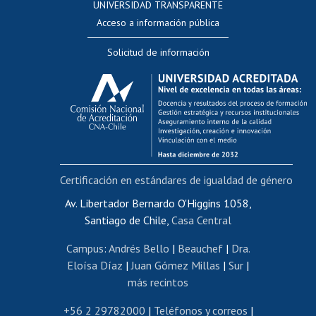
UNIVERSIDAD TRANSPARENTE
Perfeccionamiento
Acceso a información pública
Editar Portafolio Académico
Solicitud de información
Evaluación docente
Calificación académica
Postulación al AUCAI
Funcionarias/os
Cursos internos de capacitación
Bienestar del personal
Certificación en estándares de igualdad de género
Portal de movilidad interna
Certificado de renta
Av. Libertador Bernardo O'Higgins 1058,
Santiago de Chile,
Casa Central
Certificado de renta honorarios
Gestión de correo uchile
Campus
:
Andrés Bello
|
Beauchef
|
Dra.
Editar páginas blancas
Eloísa Díaz
|
Juan Gómez Millas
|
Sur
|
más recintos
Extranjeras/os
Revalidación y reconocimiento de títulos
+56 2 29782000
|
Teléfonos y correos
|