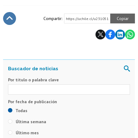
Compartir:
Copiar
https://uchile.cl/u231051
Subir
Por título o palabra clave
Todas
Última semana
Último mes