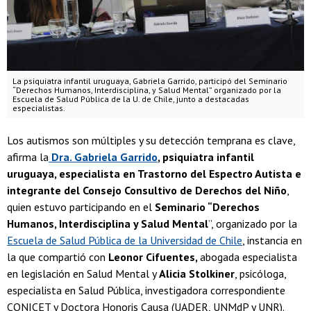
La psiquiatra infantil uruguaya, Gabriela Garrido, participó del Seminario
“Derechos Humanos, Interdisciplina, y Salud Mental” organizado por la
Escuela de Salud Pública de la U. de Chile, junto a destacadas
especialistas.
Los autismos son múltiples y su detección temprana es clave,
afirma la
Dra. Gabriela Garrido
, psiquiatra infantil
uruguaya, especialista en Trastorno del Espectro Autista e
integrante del Consejo Consultivo de Derechos del Niño
,
quien estuvo participando en el
Seminario “Derechos
Humanos, Interdisciplina y Salud Mental
”, organizado por la
Escuela de Salud Pública de la Universidad de Chile
, instancia en
la que compartió con
Leonor Cifuentes,
abogada especialista
en legislación en Salud Mental y
Alicia Stolkiner
, psicóloga,
especialista en Salud Pública, investigadora correspondiente
CONICET y Doctora Honoris Causa (UADER, UNMdP y UNR).