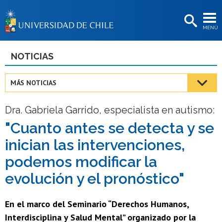
EXTENSIÓN
MENÚ
BIBLIOTECAS
LA UNIVERSIDAD
NOTICIAS
Postulantes
MÁS NOTICIAS
Estudiantes
Dra. Gabriela Garrido, especialista en autismo:
Académicas/os
"Cuanto antes se detecta y se
Funcionarias/os
inician las intervenciones,
Egresadas/os
podemos modificar la
evolución y el pronóstico"
En el marco del Seminario “Derechos Humanos,
Interdisciplina y Salud Mental” organizado por la