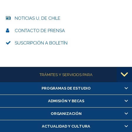
NOTICIAS U. DE CHILE
CONTACTO DE PRENSA
SUSCRIPCIÓN A BOLETÍN
Más información
TRÁMITES Y SERVICIOS PARA
PROGRAMAS DE ESTUDIO
Alumnas/os y exalumnas/os
Matrícula en línea
ADMISIÓN Y BECAS
Inscripción y cambio de asignaturas
ORGANIZACIÓN
Consulta y certificado de notas
Certificado de alumno regular
ACTUALIDAD Y CULTURA
Servicio médico y dental