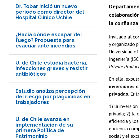
Departamento
Dr. Tobar inició un nuevo
periodo como director del
colaboración
Hospital Clínico Uchile
la confianza
¿Hacia dónde escapar del
Invitado al co
fuego? Propuesta para
y organizado p
evacuar ante incendios
Universidad of
Ingeniería (ISC
U. de Chile estudia bacteria:
Private Produc
infecciones graves y resistir
antibióticos
En ella, expus
inversiones e
Estudio analiza percepción
privadas.
Entr
del riesgo por plaguicidas en
trabajadores
1) la inversió
privada; 2) la
U. de Chile avanza en
eficiencia y l
implementación de su
eficiencia com
primera Política de
social y el ex
Patrimoninio