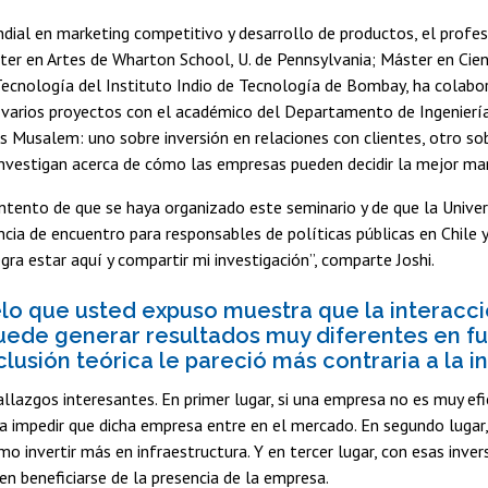
ial en marketing competitivo y desarrollo de productos, el profes
ter en Artes de Wharton School, U. de Pennsylvania; Máster en Cien
Tecnología del Instituto Indio de Tecnología de Bombay, ha colabo
varios proyectos con el académico del Departamento de Ingeniería 
és Musalem: uno sobre inversión en relaciones con clientes, otro so
vestigan acerca de cómo las empresas pueden decidir la mejor mane
tento de que se haya organizado este seminario y de que la Univer
ncia de encuentro para responsables de políticas públicas en Chile 
ra estar aquí y compartir mi investigación”, comparte Joshi.
o que usted expuso muestra que la interacción
uede generar resultados muy diferentes en func
lusión teórica le pareció más contraria a la in
lazgos interesantes. En primer lugar, si una empresa no es muy efic
a impedir que dicha empresa entre en el mercado. En segundo lugar,
mo invertir más en infraestructura. Y en tercer lugar, con esas inve
n beneficiarse de la presencia de la empresa.