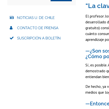
“La cla
El profesor Jo
NOTICIAS U. DE CHILE
desarrollado d
gratuito) cons
CONTACTO DE PRENSA
cuánto consume
SUSCRIPCIÓN A BOLETÍN
aprendizaje po
—¿Son sos
¿Cómo pod
Sí, es posible
demostrado que
entiendan bien
De hecho, ya v
medios que log
—Entonces