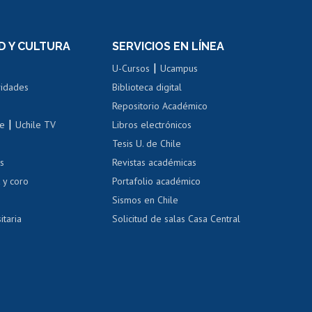
n
de títulos
el personal
Postulación al Programa de
Movilidad Estudiantil
D Y CULTURA
SERVICIOS EN LÍNEA
ovilidad interna
Inscripción de asignaturas
|
 de renta
U-Cursos
Ucampus
Cursos de español
 de renta
vidades
Biblioteca digital
Repositorio Académico
correo uchile
|
le
Uchile TV
Libros electrónicos
nas blancas
Tesis U. de Chile
os
Revistas académicas
, sexual y violencia
Denuncias administrativas
 y coro
Portafolio académico
Sismos en Chile
itaria
Solicitud de salas Casa Central