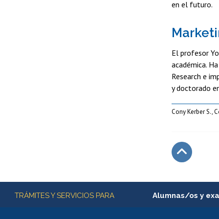
en el futuro.
Marketi
El profesor Yo
académica. Ha 
Research e imp
y doctorado en
Cony Kerber S., 
Subir
Más información
TRÁMITES Y SERVICIOS PARA
Alumnas/os y ex
Matrícula en línea