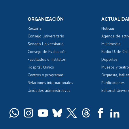
internos de investigación
capacitació
e asignaturas
Consulta a bases de datos
Bienestar d
 de notas
ORGANIZACIÓN
ACTUALIDA
Perfeccionamiento
Portal de m
 regular
Editar Portafolio Académico
Certificado
Rectoría
Noticias
tal
Evaluación docente
Certificado
Consejo Universitario
Agenda de acti
dito alumnos
honorarios
Calificación académica
Senado Universitario
Multimedia
dito exalumnos
Gestión de 
Consejo de Evaluación
Radio U. de Chi
Postulación al AUCAI
y grados
Editar pági
Facultades e institutos
Deportes
Hospital Clínico
Museos y teatr
da tecnológica
Tarjeta TUI
Wifi
Acoso laboral
s
Centros y programas
Orquesta, ballet
Relaciones internacionales
Publicaciones
Unidades administrativas
Editorial Univers