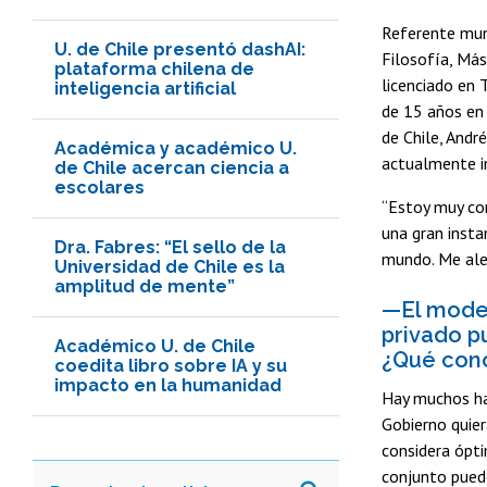
Referente mund
U. de Chile presentó dashAI:
Filosofía, Más
plataforma chilena de
licenciado en 
inteligencia artificial
de 15 años en 
de Chile, Andr
Académica y académico U.
actualmente in
de Chile acercan ciencia a
escolares
“Estoy muy con
una gran insta
Dra. Fabres: “El sello de la
mundo. Me aleg
Universidad de Chile es la
amplitud de mente”
—El model
privado p
Académico U. de Chile
¿Qué conc
coedita libro sobre IA y su
impacto en la humanidad
Hay muchos hal
Gobierno quier
considera ópti
conjunto puede