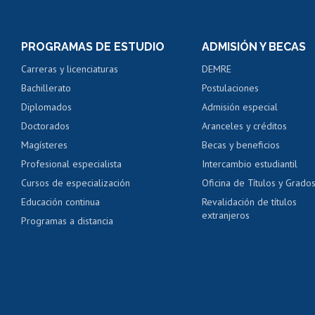
Inscripción y cambio d
Consulta y certificado
PROGRAMAS DE ESTUDIO
ADMISIÓN Y BECAS
Certificado de alumno
Carreras y licenciaturas
DEMRE
Servicio médico y den
Bachillerato
Postulaciones
Pago de arancel y cré
Diplomados
Admisión especial
Pago de arancel y cré
Doctorados
Aranceles y créditos
Certificado de títulos 
Magísteres
Becas y beneficios
Profesional especialista
Intercambio estudiantil
Mi Uchile
Ayu
Cursos de especialización
Oficina de Títulos y Grado
Educación continua
Revalidación de títulos
extranjeros
Programas a distancia