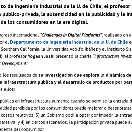
 de Ingeniería Industrial de la U. de Chile, el profesor
 público-privada, la autenticidad en la publicidad y la
 de los consumidores en la era digital.
ngreso internacional
“Challenges in Digital Platforms”
, realizado en 
or el
Departamento de Ingeniería Industrial de la U. de Chile
e
 Southern California, la Universidad Adolfo Ibáñez y el Instituto 
I), el profesor
Yogesh Joshi
presentó la charla
“Infrastructure Inve
t Development”
.
o los resultados de
su investigación que explora la dinámica de
n infraestructura pública y el desarrollo de productos por pa
e ellos:
n pública en infraestructura aumenta cuando se permite la entrada
 calidad percibida por los consumidores puede mejorar o deteriorars
os costos relativos; 3) un Gobierno podría optar por impedir la entra
parativa; y 4) en ciertos escenarios, la participación privada puede 
cedente del consumidor.