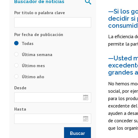
—Si los g
Por título o palabra clave
decidir si
consumid
La eficiencia 
Todas
permite la par
Última semana
—Usted me
excedente
Último mes
grandes a
Último año
No hemos model
Desde
social, por ej
para los produ
excedente del 
Hasta
ayuden a desar
de conceder su
que los organi