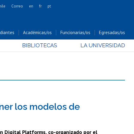
hile
Correo
en
fr
pt
Artes
Cs. Agronómicas
diantes
Académicas/os
Funcionarias/os
Egresadas/os
Cs. Forestales y Conservación
BIBLIOTECAS
LA UNIVERSIDAD
Cs. Sociales
Comunicación e Imagen
Economía y Negocios
Gobierno
Odontología
Estudios Internacionales
Bachillerato
ener los modelos de
Hospital Clínico
in Digital Platforms, co-organizado por el