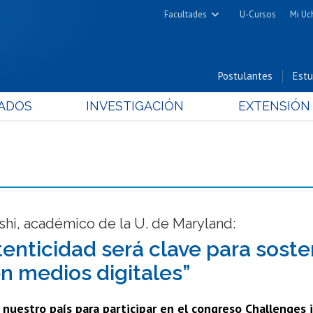
Facultades
U-Cursos
Mi Uc
Arquitectura y Urbanismo
Ciencias
Postulantes
Estu
Cs. Físicas y Matemáticas
ADOS
INVESTIGACIÓN
EXTENSIÓN
Cs. Químicas y Farmacéuticas
Cs. Veterinarias y Pecuarias
Derecho
Filosofía y Humanidades
Medicina
Estudios Avanzados en Educación
hi, académico de la U. de Maryland:
Nutrición y Tecnología de
tenticidad será clave para sost
Alimentos
n medios digitales”
 nuestro país para participar en el congreso Challenges 