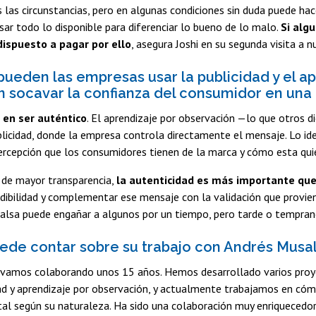
s las circunstancias, pero en algunas condiciones sin duda puede h
sar todo lo disponible para diferenciar lo bueno de lo malo.
Si alg
 dispuesto a pagar por ello
, asegura Joshi en su segunda visita a n
eden las empresas usar la publicidad y el ap
in socavar la confianza del consumidor en una
 en ser auténtico
. El aprendizaje por observación —lo que otros d
licidad, donde la empresa controla directamente el mensaje. Lo id
ercepción que los consumidores tienen de la marca y cómo esta quie
 de mayor transparencia,
la autenticidad es más importante qu
edibilidad y complementar ese mensaje con la validación que provie
alsa puede engañar a algunos por un tiempo, pero tarde o tempran
de contar sobre su trabajo con Andrés Mus
evamos colaborando unos 15 años. Hemos desarrollado varios proyec
ad y aprendizaje por observación, y actualmente trabajamos en cóm
tal según su naturaleza. Ha sido una colaboración muy enriqueced