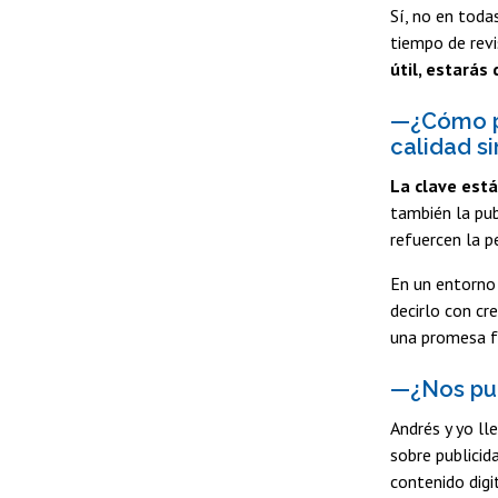
Sí, no en toda
tiempo de revi
útil, estarás
—¿Cómo pu
calidad s
La clave está
también la pub
refuercen la p
En un entorno
decirlo con cr
una promesa f
—¿Nos pue
Andrés y yo ll
sobre publicid
contenido digi