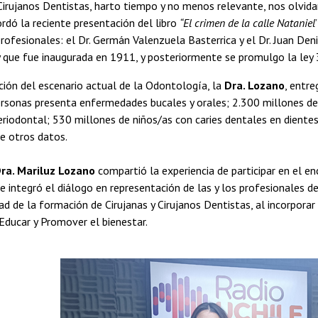
Cirujanos Dentistas, harto tiempo y no menos relevante, nos olvid
cordó la reciente presentación del libro
“El crimen de la calle Nataniel
profesionales: el Dr. Germán Valenzuela Basterrica y el Dr. Juan Den
 que fue inaugurada en 1911, y posteriormente se promulgo la ley
ción del escenario actual de la Odontología, la
Dra. Lozano
, entr
ersonas presenta enfermedades bucales y orales; 2.300 millones de
iodontal; 530 millones de niños/as con caries dentales en dientes
re otros datos.
ra. Mariluz Lozano
compartió la experiencia de participar en el e
e integró el diálogo en representación de las y los profesionales d
dad de la formación de Cirujanas y Cirujanos Dentistas, al incorpora
Educar y Promover el bienestar.