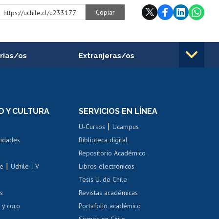
Copiar
https://uchile.cl/u233177
rias/os
Extranjeras/os
rnos de
Revalidación y reconocimiento
n
de títulos
el personal
Postulación al Programa de
Movilidad Estudiantil
D Y CULTURA
SERVICIOS EN LÍNEA
ovilidad interna
Inscripción de asignaturas
|
 de renta
U-Cursos
Ucampus
Cursos de español
 de renta
vidades
Biblioteca digital
Repositorio Académico
correo uchile
|
le
Uchile TV
Libros electrónicos
nas blancas
Tesis U. de Chile
os
Revistas académicas
, sexual y violencia
Denuncias administrativas
 y coro
Portafolio académico
Sismos en Chile