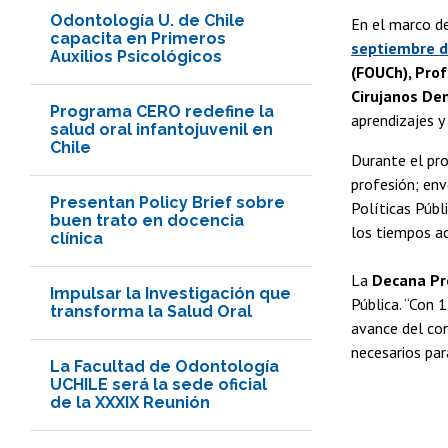
Odontología U. de Chile
En el marco d
capacita en Primeros
septiembre 
Auxilios Psicológicos
(FOUCh), Prof
Cirujanos Den
Programa CERO redefine la
aprendizajes y
salud oral infantojuvenil en
Chile
Durante el pro
profesión; env
Presentan Policy Brief sobre
Políticas Públ
buen trato en docencia
los tiempos ac
clínica
La
Decana Pro
Impulsar la Investigación que
Pública. “Con 
transforma la Salud Oral
avance del con
necesarios par
La Facultad de Odontología
UCHILE será la sede oficial
de la XXXIX Reunión