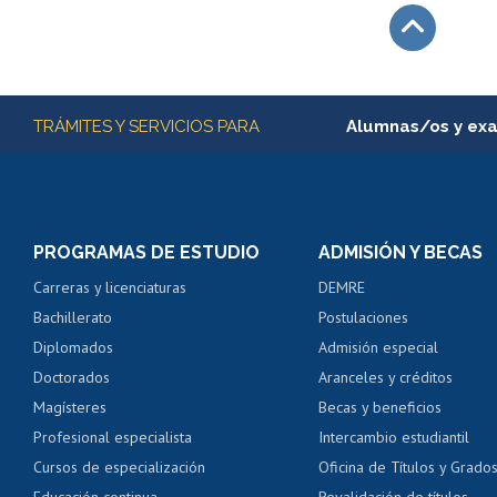
Subir
Más información
TRÁMITES Y SERVICIOS PARA
Alumnas/os y ex
Matrícula en línea
Inscripción y cambio d
Consulta y certificado
PROGRAMAS DE ESTUDIO
ADMISIÓN Y BECAS
Certificado de alumno
Carreras y licenciaturas
DEMRE
Servicio médico y den
Bachillerato
Postulaciones
Pago de arancel y cré
Diplomados
Admisión especial
Pago de arancel y cré
Doctorados
Aranceles y créditos
Certificado de títulos 
Magísteres
Becas y beneficios
Profesional especialista
Intercambio estudiantil
Mi Uchile
Ayu
Cursos de especialización
Oficina de Títulos y Grado
Educación continua
Revalidación de títulos