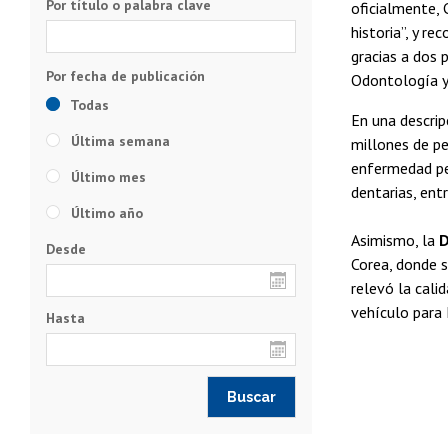
Por título o palabra clave
oficialmente, 
historia”, y re
gracias a dos 
Odontología y
Todas
En una descrip
Última semana
millones de p
enfermedad per
Último mes
dentarias, ent
Último año
Asimismo, la
D
Desde
Corea, donde s
relevó la cali
vehículo para 
Hasta