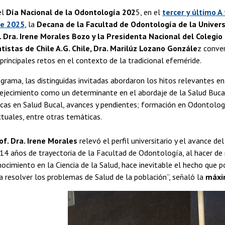
el
Día Nacional de la Odontología 202
5, en el
tercer y último A
de 2025
, la
Decana de la Facultad de Odontología de la Univers
. Dra. Irene Morales Bozo y la Presidenta Nacional del Colegio 
tistas de Chile A.G. Chile, Dra. Marilúz Lozano Gonzále
z conve
 principales retos en el contexto de la tradicional efeméride.
grama, las distinguidas invitadas abordaron los hitos relevantes en 
ejecimiento como un determinante en el abordaje de la Salud Bucal
icas en Salud Bucal, avances y pendientes; formación en Odontolog
tuales, entre otras temáticas.
f. Dra. Irene Morales
relevó el perfil universitario y el avance d
114 años de trayectoria de la Facultad de Odontología, al hacer de n
ocimiento en la Ciencia de la Salud, hace inevitable el hecho qu
a resolver los problemas de Salud de la población”, señaló la
máxi