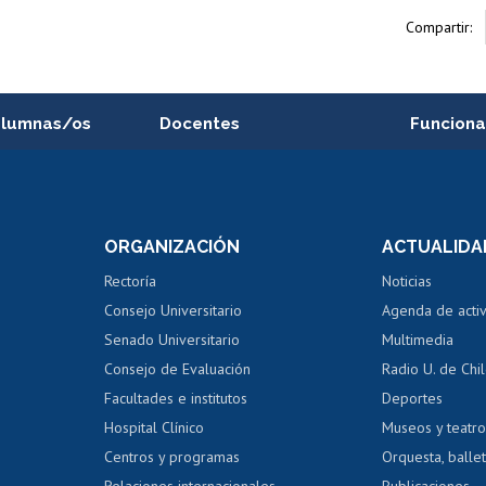
Compartir:
alumnas/os
Docentes
Funciona
Postulación a concursos
Cursos inte
internos de investigación
capacitació
e asignaturas
Consulta a bases de datos
Bienestar d
 de notas
ORGANIZACIÓN
ACTUALIDA
Perfeccionamiento
Portal de m
 regular
Editar Portafolio Académico
Certificado
Rectoría
Noticias
tal
Evaluación docente
Certificado
Consejo Universitario
Agenda de acti
dito alumnos
honorarios
Calificación académica
Senado Universitario
Multimedia
dito exalumnos
Gestión de 
Consejo de Evaluación
Radio U. de Chi
Postulación al AUCAI
y grados
Editar pági
Facultades e institutos
Deportes
Hospital Clínico
Museos y teatr
da tecnológica
Tarjeta TUI
Wifi
Acoso laboral
s
Centros y programas
Orquesta, ballet
Relaciones internacionales
Publicaciones