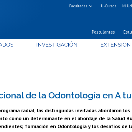
Facultades
U-Cursos
Mi Uc
Arquitectura y Urbanismo
Ciencias
Postulantes
Estu
Cs. Físicas y Matemáticas
ADOS
INVESTIGACIÓN
EXTENSIÓN
Cs. Químicas y Farmacéuticas
Cs. Veterinarias y Pecuarias
Derecho
Filosofía y Humanidades
Medicina
Estudios Avanzados en Educación
cional de la Odontología en A tu
Nutrición y Tecnología de
rograma radial, las distinguidas invitadas abordaron los 
Alimentos
to como un determinante en el abordaje de la Salud Buca
endientes; formación en Odontología y los desafíos de l