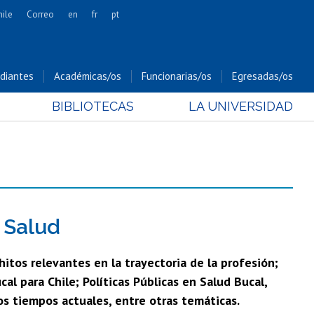
hile
Correo
en
fr
pt
Artes
Cs. Agronómicas
diantes
Académicas/os
Funcionarias/os
Egresadas/os
Cs. Forestales y Conservación
BIBLIOTECAS
LA UNIVERSIDAD
Cs. Sociales
Comunicación e Imagen
Economía y Negocios
Gobierno
Odontología
Estudios Internacionales
 Salud
Bachillerato
hitos relevantes en la trayectoria de la profesión;
Hospital Clínico
l para Chile; Políticas Públicas en Salud Bucal,
os tiempos actuales, entre otras temáticas.