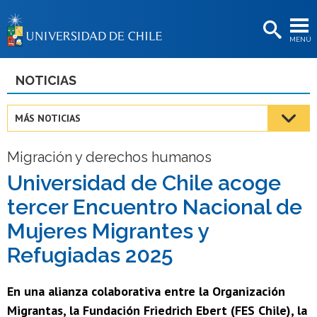
EXTENSIÓN
MENÚ
BIBLIOTECAS
LA UNIVERSIDAD
NOTICIAS
Postulantes
MÁS NOTICIAS
Estudiantes
Migración y derechos humanos
Académicas/os
Universidad de Chile acoge
Funcionarias/os
tercer Encuentro Nacional de
Egresadas/os
Mujeres Migrantes y
Refugiadas 2025
En una alianza colaborativa entre la Organización
Migrantas, la Fundación Friedrich Ebert (FES Chile), la