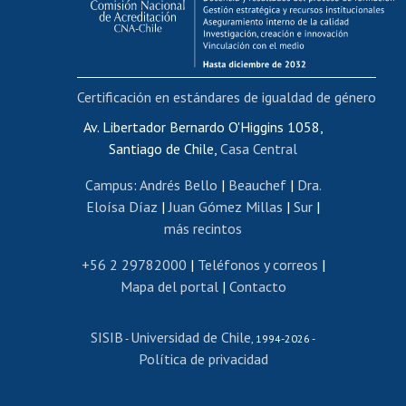
Funcionarias/os
Cursos internos de capacitación
Bienestar del personal
Certificación en estándares de igualdad de género
Portal de movilidad interna
Certificado de renta
Av. Libertador Bernardo O'Higgins 1058,
Santiago de Chile,
Casa Central
Certificado de renta honorarios
Gestión de correo uchile
Campus
:
Andrés Bello
|
Beauchef
|
Dra.
Editar páginas blancas
Eloísa Díaz
|
Juan Gómez Millas
|
Sur
|
más recintos
Extranjeras/os
Revalidación y reconocimiento de títulos
+56 2 29782000
|
Teléfonos y correos
|
Mapa del portal
|
Contacto
Postulación al Programa de Movilidad Estudiantil
Inscripción de asignaturas
SISIB
Universidad de Chile
Cursos de español
-
, 1994-2026 -
Política de privacidad
Mi Uchile
Ayuda tecnológica
Tarjeta TUI
Wifi