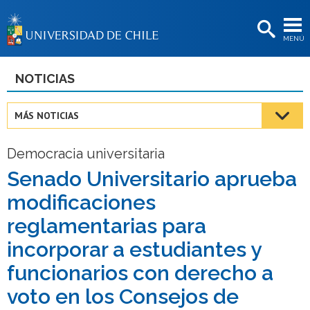
EXTENSIÓN
MENÚ
BIBLIOTECAS
LA UNIVERSIDAD
NOTICIAS
Postulantes
MÁS NOTICIAS
Estudiantes
Democracia universitaria
Académicas/os
Senado Universitario aprueba
Funcionarias/os
modificaciones
Egresadas/os
reglamentarias para
incorporar a estudiantes y
funcionarios con derecho a
voto en los Consejos de