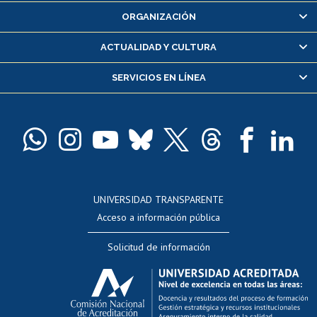
Inscripción y cambio de asignaturas
ORGANIZACIÓN
Consulta y certificado de notas
Certificado de alumno regular
ACTUALIDAD Y CULTURA
Servicio médico y dental
SERVICIOS EN LÍNEA
Pago de arancel y crédito alumnos
Pago de arancel y crédito exalumnos
Certificado de títulos y grados
Docentes
Postulación a concursos internos de investigación
Consulta a bases de datos
UNIVERSIDAD TRANSPARENTE
Perfeccionamiento
Acceso a información pública
Editar Portafolio Académico
Solicitud de información
Evaluación docente
Calificación académica
Postulación al AUCAI
Funcionarias/os