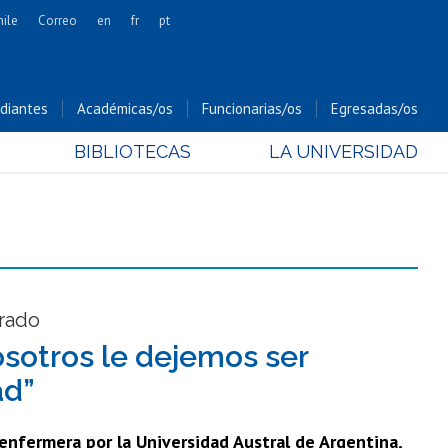
hile
Correo
en
fr
pt
Artes
Cs. Agronómicas
diantes
Académicas/os
Funcionarias/os
Egresadas/os
Cs. Forestales y Conservación
BIBLIOTECAS
LA UNIVERSIDAD
Cs. Sociales
Comunicación e Imagen
Economía y Negocios
Gobierno
Odontología
Estudios Internacionales
grado
Bachillerato
osotros le dejemos ser
Hospital Clínico
ad”
 enfermera por la Universidad Austral de Argentina,