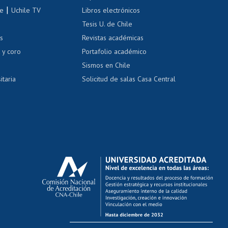
correo uchile
|
le
Uchile TV
Libros electrónicos
nas blancas
Tesis U. de Chile
os
Revistas académicas
, sexual y violencia
Denuncias administrativas
 y coro
Portafolio académico
Sismos en Chile
itaria
Solicitud de salas Casa Central