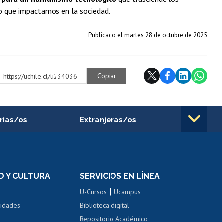
 lo que impactamos en la sociedad.
Publicado el martes 28 de octubre de 2025
Copiar
https://uchile.cl/u234036
rias/os
Extranjeras/os
rnos de
Revalidación y reconocimiento
n
de títulos
el personal
Postulación al Programa de
Movilidad Estudiantil
D Y CULTURA
SERVICIOS EN LÍNEA
ovilidad interna
Inscripción de asignaturas
|
 de renta
U-Cursos
Ucampus
Cursos de español
 de renta
vidades
Biblioteca digital
Repositorio Académico