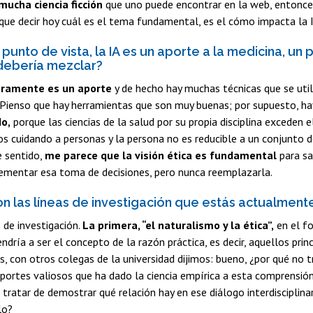
ucha ciencia ficción
que uno puede encontrar en la web, entonce
 que decir hoy cuál es el tema fundamental, es el cómo impacta la I
punto de vista, la IA es un aporte a la medicina, u
debería mezclar?
aramente es un aporte
y de hecho hay muchas técnicas que se utili
 Pienso que hay herramientas que son muy buenas; por supuesto, h
do,
porque las ciencias de la salud por su propia disciplina exceden 
 cuidando a personas y la persona no es reducible a un conjunto de
e sentido,
me parece que la visión ética es fundamental
para sa
mentar esa toma de decisiones, pero nunca reemplazarla.
on las líneas de investigación que estás actualment
 de investigación.
La primera, “el naturalismo y la ética”,
en el fo
endría a ser el concepto de la razón práctica, es decir, aquellos pri
, con otros colegas de la universidad dijimos: bueno, ¿por qué no t
portes valiosos que ha dado la ciencia empírica a esta comprensión 
 tratar de demostrar qué relación hay en ese diálogo interdisciplin
lo?