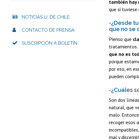
también hay m
que si tuviese
NOTICIAS U. DE CHILE
-¿Desde tu 
que no se 
CONTACTO DE PRENSA
Pienso que
cl
SUSCRIPCIÓN A BOLETÍN
tratamientos.
que no es to
porque estamos
por eso, en es
pueden comple
-¿Cuáles s
Son dos líneas
natural, que v
malo. Entonces
recoger esos a
incompatibles,
mal y discernir