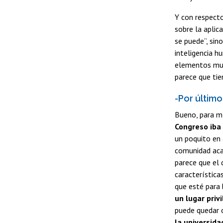
Y con respect
sobre la aplic
se puede”, sin
inteligencia h
elementos muy 
parece que tie
-Por últim
Bueno, para mí
Congreso iba 
un poquito en 
comunidad acad
parece que el 
característica
que esté para 
un lugar priv
puede quedar o
la universida