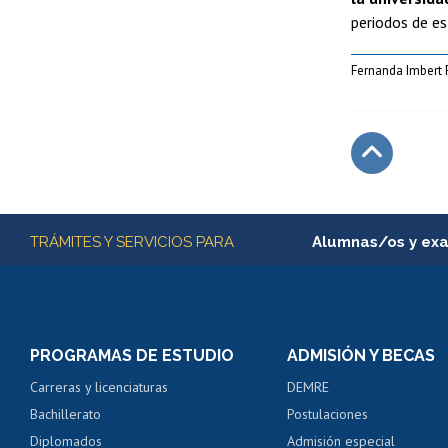
periodos de es
Fernanda Imbert 
Subir
Más información
TRÁMITES Y SERVICIOS PARA
Alumnas/os y ex
Matrícula en línea
Inscripción y cambio d
Consulta y certificado
PROGRAMAS DE ESTUDIO
ADMISIÓN Y BECAS
Certificado de alumno
Carreras y licenciaturas
DEMRE
Servicio médico y den
Bachillerato
Postulaciones
Pago de arancel y cré
Diplomados
Admisión especial