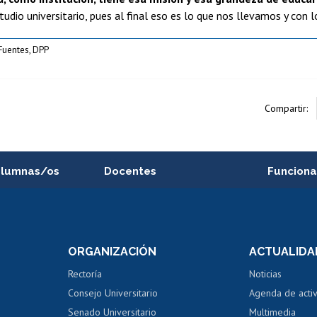
tudio universitario, pues al final eso es lo que nos llevamos y con
Fuentes, DPP
Compartir:
alumnas/os
Docentes
Funciona
Postulación a concursos
Cursos inte
internos de investigación
capacitació
e asignaturas
Consulta a bases de datos
Bienestar d
 de notas
ORGANIZACIÓN
ACTUALIDA
Perfeccionamiento
Portal de m
 regular
Editar Portafolio Académico
Certificado
Rectoría
Noticias
tal
Evaluación docente
Certificado
Consejo Universitario
Agenda de acti
dito alumnos
honorarios
Calificación académica
Senado Universitario
Multimedia