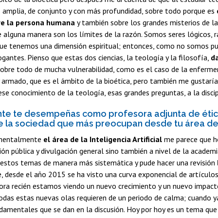
s amplia, de conjunto y con más profundidad, sobre todo porque es
re la persona humana
y también sobre los grandes misterios de la
 alguna manera son los límites de la razón. Somos seres lógicos, 
ue tenemos una dimensión espiritual; entonces, como no somos pura
ogantes. Pienso que estas dos ciencias, la teología y la filosofía,
d
sobre todo de mucha vulnerabilidad, como es el caso de la enferme
armado, que es el ámbito de la bioética, pero también me gustaría
ese conocimiento de la teología, esas grandes preguntas, a la discip
te te desempeñas como profesora adjunta de ética 
e la sociedad que más preocupan desde tu área de
mentalmente
el área de la
Inteligencia Artificial
me parece que ho
nión pública y divulgación general sino también a nivel de la acade
 estos temas de manera más sistemática y pude hacer una revisión
 desde el año 2015 se ha visto una curva exponencial de artículos
ora recién estamos viendo un nuevo crecimiento y un nuevo impact
 Todas estas nuevas olas requieren de un periodo de calma; cuando
amentales que se dan en la discusión. Hoy por hoy es un tema que