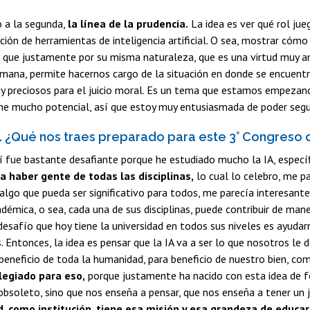
o a la segunda,
la línea de la prudencia.
La idea es ver qué rol jueg
ación de herramientas de inteligencia artificial. O sea, mostrar có
o que justamente por su misma naturaleza, que es una virtud muy am
umana, permite hacernos cargo de la situación en donde se encuentra 
preciosos para el juicio moral. Es un tema que estamos empezando 
ne mucho potencial, así que estoy muy entusiasmada de poder segui
o. ¿Qué nos traes preparado para este 3° Congreso
 fue bastante desafiante porque he estudiado mucho la IA, especí
a haber gente de todas las disciplinas,
lo cual lo celebro, me 
algo que pueda ser significativo para todos, me parecía interesan
émica, o sea, cada una de sus disciplinas, puede contribuir de man
desafío que hoy tiene la universidad en todos sus niveles es ayudar
s. Entonces, la idea es pensar que la IA va a ser lo que nosotros 
beneficio de toda la humanidad, para beneficio de nuestro bien, c
ilegiado para eso,
porque justamente ha nacido con esta idea de f
bsoleto, sino que nos enseña a pensar, que nos enseña a tener un jui
d, como institución, tiene esa misión y esa grandeza de educ