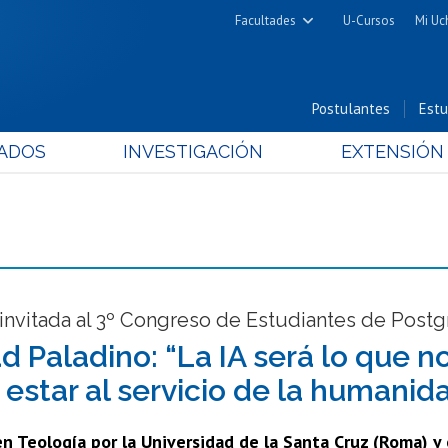
Facultades
U-Cursos
Mi Uc
Arquitectura y Urbanismo
Ciencias
Postulantes
Estu
Cs. Físicas y Matemáticas
ADOS
INVESTIGACIÓN
EXTENSIÓN
Cs. Químicas y Farmacéuticas
Cs. Veterinarias y Pecuarias
Derecho
Filosofía y Humanidades
Medicina
Estudios Avanzados en Educación
invitada al 3º Congreso de Estudiantes de Post
Nutrición y Tecnología de
d Paladino: “La IA será lo que n
Alimentos
 estar al servicio de la humanid
n Teología por la Universidad de la Santa Cruz (Roma) y