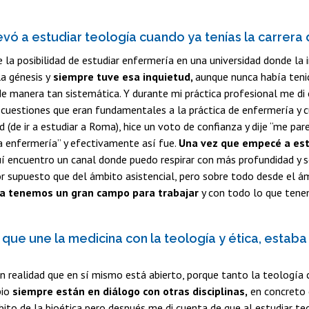
evó a estudiar teología cuando ya tenías la carrera
 la posibilidad de estudiar enfermería en una universidad donde l
a génesis y
siempre tuve esa inquietud,
aunque nunca había tenid
de manera tan sistemática. Y durante mi práctica profesional me di
cuestiones que eran fundamentales a la práctica de enfermería y 
ad (de ir a estudiar a Roma), hice un voto de confianza y dije “me p
a enfermería” y efectivamente así fue.
Una vez que empecé a estu
uí encuentro un canal donde puedo respirar con más profundidad y 
or supuesto que del ámbito asistencial, pero sobre todo desde el 
a tenemos un gran campo para trabajar
y con todo lo que tene
que une la medicina con la teología y ética, estaba
 realidad que en sí mismo está abierto, porque tanto la teología c
pio
siempre están en diálogo con otras disciplinas,
en concreto c
ito de la bioética pero después me di cuenta de que al estudiar t