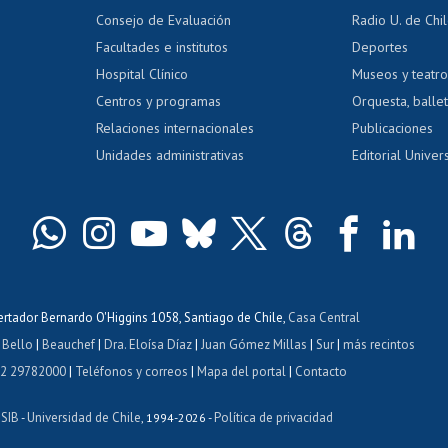
dito exalumnos
Gestión de 
Consejo de Evaluación
Radio U. de Chi
Postulación al AUCAI
y grados
Editar pági
Facultades e institutos
Deportes
Hospital Clínico
Museos y teatr
da tecnológica
Tarjeta TUI
Wifi
Acoso laboral
s
Centros y programas
Orquesta, ballet
Relaciones internacionales
Publicaciones
Unidades administrativas
Editorial Univers
bertador Bernardo O'Higgins 1058, Santiago de Chile,
Casa Central
 Bello
|
Beauchef
|
Dra. Eloísa Díaz
|
Juan Gómez Millas
|
Sur
|
más recintos
 2 29782000
|
Teléfonos y correos
|
Mapa del portal
|
Contacto
ISIB
Universidad de Chile
Política de privacidad
-
, 1994-2026 -