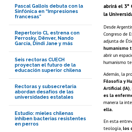
abrirá el 3
Pascal Gallois debuta con la
Sinfónica en “Impresiones
la Universid
francesas”
Desde Argenti
Repertorio CL estrena con
Congreso de E
Perrosky, Dënver, Nando
adjunta de Éti
García, Dindi Jane y más
humanismo tec
abrir un espac
Seis rectoras CUECH
humanismo tec
proyectan el futuro de la
educación superior chilena
Además, la pro
Filosofía y 
Rectoras y subsecretaria
Artificial (IA)
,
abordan desafíos de las
es la enferm
universidades estatales
manera la inte
ella.
Estudio: mieles chilenas
inhiben bacterias resistentes
En esta entre
en perros
teología,
los 