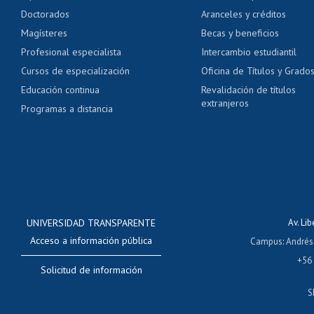
Pago de arancel y cré
Doctorados
Aranceles y créditos
Certificado de títulos 
Magísteres
Becas y beneficios
Profesional especialista
Intercambio estudiantil
Mi Uchile
Ayu
Cursos de especialización
Oficina de Títulos y Grado
Educación continua
Revalidación de títulos
extranjeros
Programas a distancia
UNIVERSIDAD TRANSPARENTE
Av. Li
Acceso a información pública
Campus
:
Andrés
+56
Solicitud de información
S