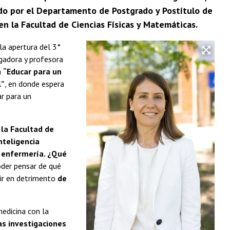
ado por el Departamento de Postgrado y Postítulo de
 en la Facultad de Ciencias Físicas y Matemáticas.
la apertura del 3°
gadora y profesora
a
“Educar para un
l”
, en donde espera
ar para un
 la Facultad de
nteligencia
 enfermería. ¿Qué
der pensar de qué
e ir en detrimento
de
edicina con la
las investigaciones