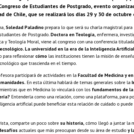
° Congreso de Estudiantes de Postgrado, evento organiz
ad de Chile, que se realizará los días 29 y 30 de octubre
na,
Soledad Paladino
prepara lo que será su charla magistral para 
studiantes de Postgrado.
Doctora en Teología,
enfermera, investi
ca y Teología Moral, viene al congreso con una conferencia titulad
nológico. La universidad en la era de la Inteligencia Artificia
io para reflexionar
cómo
las instituciones tienen la misión de enseñ
nológico que trascienda en el tiempo.
fesora participará de actividades en la
Facultad de Medicina y en
Humanidades.
En esta última hablará de temas generales sobre la
I
 mientras que en Medicina lo vinculará con los
fundamentos de la
ería?
Entenderla como una relación, como una plataforma, para po
ligencia artificial puede beneficiar esta relación de cuidado o pued
vista, comparte un poco sobre
su historia,
cómo llegó a juntar la m
desafíos
actuales que más preocupan desde su área de estudio
y 