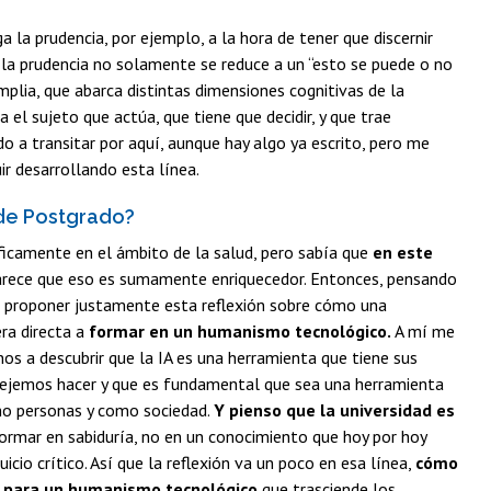
a la prudencia, por ejemplo, a la hora de tener que discernir
mo la prudencia no solamente se reduce a un “esto se puede o no
plia, que abarca distintas dimensiones cognitivas de la
el sujeto que actúa, que tiene que decidir, y que trae
a transitar por aquí, aunque hay algo ya escrito, pero me
r desarrollando esta línea.
 de Postgrado?
ficamente en el ámbito de la salud, pero sabía que
en este
parece que eso es sumamente enriquecedor. Entonces, pensando
te proponer justamente esta reflexión sobre cómo una
era directa a
formar en un humanismo tecnológico.
A mí me
nos a descubrir que la IA es una herramienta que tiene sus
le dejemos hacer y que es fundamental que sea una herramienta
omo personas y como sociedad.
Y pienso que la universidad es
ormar en sabiduría, no en un conocimiento que hoy por hoy
cio crítico. Así que la reflexión va un poco en esa línea,
cómo
ar para un humanismo tecnológico
que trasciende los