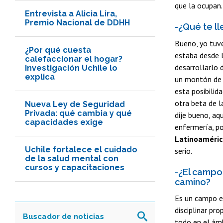
que la ocupan.
Entrevista a Alicia Lira,
Premio Nacional de DDHH
-¿Qué te ll
Bueno, yo tuve
¿Por qué cuesta
estaba desde l
calefaccionar el hogar?
desarrollarlo 
Investigación Uchile lo
explica
un montón de 
esta posibilid
otra beta de l
Nueva Ley de Seguridad
Privada: qué cambia y qué
dije bueno, aq
capacidades exige
enfermería, p
Latinoaméric
Uchile fortalece el cuidado
serio.
de la salud mental con
cursos y capacitaciones
-¿El campo 
camino?
Es un campo en
disciplinar pro
todo en el ámb