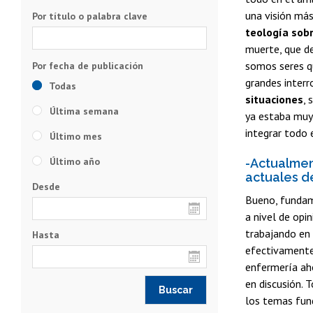
una visión má
Por título o palabra clave
teología sob
muerte, que de
somos seres q
grandes interr
Todas
situaciones
, 
Última semana
ya estaba muy 
integrar todo 
Último mes
Último año
-Actualmen
actuales d
Desde
Bueno, funda
a nivel de opi
trabajando en
Hasta
efectivamente,
enfermería ah
en discusión.
los temas fund