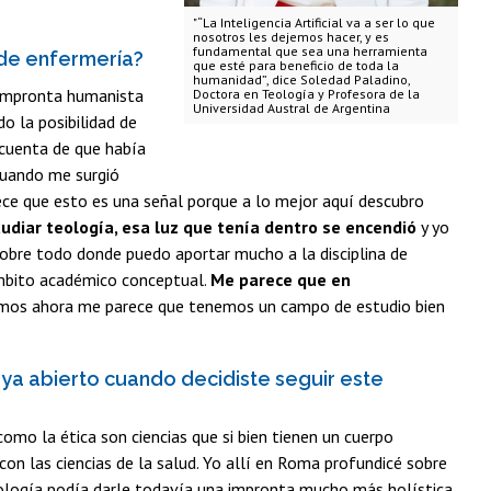
"“La Inteligencia Artificial va a ser lo que
nosotros les dejemos hacer, y es
fundamental que sea una herramienta
 de enfermería?
que esté para beneficio de toda la
humanidad”, dice Soledad Paladino,
a impronta humanista
Doctora en Teología y Profesora de la
Universidad Austral de Argentina
o la posibilidad de
 cuenta de que había
cuando me surgió
arece que esto es una señal porque a lo mejor aquí descubro
diar teología, esa luz que tenía dentro se encendió
y yo
sobre todo donde puedo aportar mucho a la disciplina de
ámbito académico conceptual.
Me parece que en
mos ahora me parece que tenemos un campo de estudio bien
 ya abierto cuando decidiste seguir este
omo la ética son ciencias que si bien tienen un cuerpo
on las ciencias de la salud. Yo allí en Roma profundicé sobre
eología podía darle todavía una impronta mucho más holística,