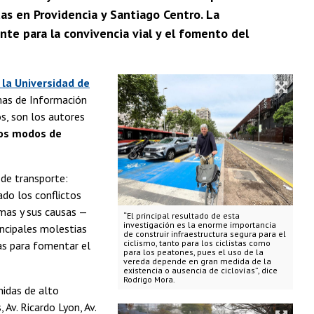
as en Providencia y Santiago Centro. La
te para la convivencia vial y el fomento del
 la Universidad de
as de Información
os, son los autores
tros modos de
 de transporte:
ado los conflictos
emas y sus causas —
“El principal resultado de esta
investigación es la enorme importancia
incipales molestias
de construir infraestructura segura para el
ciclismo, tanto para los ciclistas como
as para fomentar el
para los peatones, pues el uso de la
vereda depende en gran medida de la
existencia o ausencia de ciclovías”, dice
Rodrigo Mora.
idas de alto
 Av. Ricardo Lyon, Av.