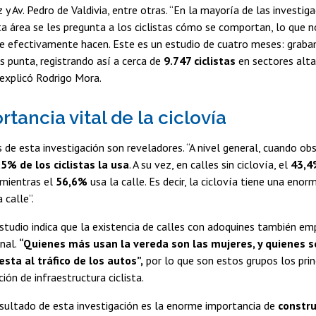
 y Av. Pedro de Valdivia, entre otras. “En la mayoría de las investig
ta área se les pregunta a los ciclistas cómo se comportan, lo que 
ue efectivamente hacen. Este es un estudio de cuatro meses: graba
s punta, registrando así a cerca de
9.747 ciclistas
en sectores alt
explicó Rodrigo Mora.
tancia vital de la ciclovía
 de esta investigación son reveladores. “A nivel general, cuando o
,5% de los ciclistas la usa
. A su vez, en calles sin ciclovía, el
43,4%
 mientras el
56,6%
usa la calle. Es decir, la ciclovía tiene una enor
 calle”.
studio indica que la existencia de calles con adoquines también empu
nal.
“Quienes más usan la vereda son las mujeres, y quienes 
esta al tráfico de los autos”,
por lo que son estos grupos los prin
ión de infraestructura ciclista.
resultado de esta investigación es la enorme importancia de
constru