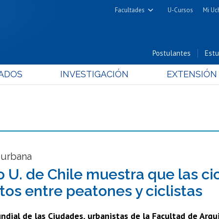
Facultades
U-Cursos
Mi Uc
Arquitectura y Urbanismo
Ciencias
Postulantes
Estu
Cs. Físicas y Matemáticas
ADOS
INVESTIGACIÓN
EXTENSIÓN
Cs. Químicas y Farmacéuticas
Cs. Veterinarias y Pecuarias
Derecho
Filosofía y Humanidades
Medicina
Estudios Avanzados en Educación
 urbana
Nutrición y Tecnología de
o U. de Chile muestra que las ci
Alimentos
tos entre peatones y ciclistas
ndial de las Ciudades, urbanistas de la Facultad de Arqu