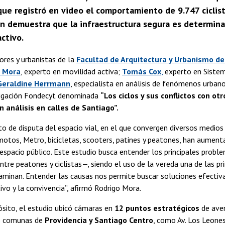
que registró en video el comportamiento de 9.747 ciclist
ón demuestra que la infraestructura segura es determinan
ctivo.
ores y urbanistas de la
Facultad de Arquitectura y Urbanismo de
o Mora
, experto en movilidad activa;
Tomás Cox
,
experto en Sistem
Geraldine Herrmann
, especialista en análisis de fenómenos urban
tigación Fondecyt denominada
“Los ciclos y sus conflictos con o
n análisis en calles de Santiago”.
o de disputa del espacio vial, en el que convergen diversos medios
motos, Metro, bicicletas, scooters, patines y peatones, han aument
 espacio público. Este estudio busca entender los principales probl
ntre peatones y ciclistas—, siendo el uso de la vereda una de las pr
aminan. Entender las causas nos permite buscar soluciones efectiv
ivo y la convivencia”, afirmó Rodrigo Mora.
sito, el estudio ubicó cámaras en
12 puntos estratégicos
de aven
as comunas de
Providencia y Santiago Centro
, como Av. Los Leones,