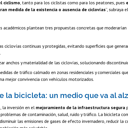
l ciclismo
, tanto para los ciclistas como para los peatones, pues
an medida de la existencia o ausencia de ciclovías
”, subraya e
s académicos plantean tres propuestas concretas que moderarían l
las ciclovías continuas y protegidas, evitando superficies que gene
.
ar anchos y materialidad de las ciclovías, solucionando discontinui
edidas de tráfico calmado en zonas residenciales y comerciales que
 una mejor convivencia con vehículos motorizados.
e la bicicleta: un medio que va al al
, la inversión en el
mejoramiento de la infraestructura segura
p
problemas de contaminación, salud, ruido y tráfico. La bicicleta c
 disminuir las emisiones de gases de efecto invernadero, reducir la 
población más saludable.