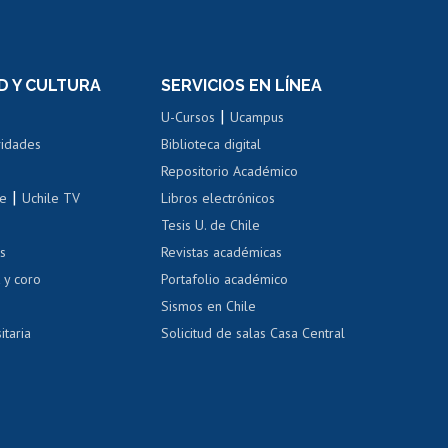
rnos de
Revalidación y reconocimiento
n
de títulos
el personal
Postulación al Programa de
Movilidad Estudiantil
D Y CULTURA
SERVICIOS EN LÍNEA
ovilidad interna
Inscripción de asignaturas
|
 de renta
U-Cursos
Ucampus
Cursos de español
 de renta
vidades
Biblioteca digital
Repositorio Académico
correo uchile
|
le
Uchile TV
Libros electrónicos
nas blancas
Tesis U. de Chile
os
Revistas académicas
, sexual y violencia
Denuncias administrativas
 y coro
Portafolio académico
Sismos en Chile
itaria
Solicitud de salas Casa Central