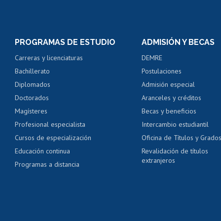
Matrícula en línea
Inscripción y cambio d
Consulta y certificado
PROGRAMAS DE ESTUDIO
ADMISIÓN Y BECAS
Certificado de alumno
Carreras y licenciaturas
DEMRE
Servicio médico y den
Bachillerato
Postulaciones
Pago de arancel y cré
Diplomados
Admisión especial
Pago de arancel y cré
Doctorados
Aranceles y créditos
Certificado de títulos 
Magísteres
Becas y beneficios
Profesional especialista
Intercambio estudiantil
Mi Uchile
Ayu
Cursos de especialización
Oficina de Títulos y Grado
Educación continua
Revalidación de títulos
extranjeros
Programas a distancia