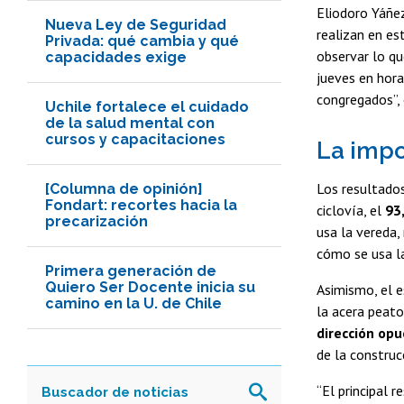
Eliodoro Yáñez
Nueva Ley de Seguridad
realizan en es
Privada: qué cambia y qué
observar lo q
capacidades exige
jueves en hora
congregados”, 
Uchile fortalece el cuidado
de la salud mental con
cursos y capacitaciones
La impor
Los resultados
[Columna de opinión]
Fondart: recortes hacia la
ciclovía, el
93
precarización
usa la vereda,
cómo se usa la
Primera generación de
Quiero Ser Docente inicia su
Asimismo, el e
camino en la U. de Chile
la acera peato
dirección opu
de la construcc
“El principal 