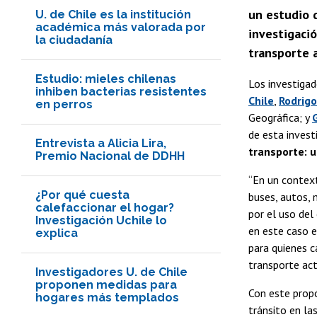
un estudio 
U. de Chile es la institución
académica más valorada por
investigaci
la ciudadanía
transporte a
Estudio: mieles chilenas
Los investigad
inhiben bacterias resistentes
Chile
,
Rodrig
en perros
Geográfica; y
de esta inves
Entrevista a Alicia Lira,
transporte: u
Premio Nacional de DDHH
“En un context
¿Por qué cuesta
buses, autos, 
calefaccionar el hogar?
por el uso del
Investigación Uchile lo
en este caso e
explica
para quienes c
transporte act
Investigadores U. de Chile
proponen medidas para
Con este propó
hogares más templados
tránsito en l