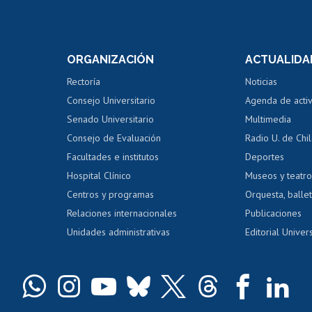
Postulación a concursos
Cursos inte
internos de investigación
capacitació
e asignaturas
Consulta a bases de datos
Bienestar d
 de notas
ORGANIZACIÓN
ACTUALIDA
Perfeccionamiento
Portal de m
 regular
Editar Portafolio Académico
Certificado
Rectoría
Noticias
tal
Evaluación docente
Certificado
Consejo Universitario
Agenda de acti
dito alumnos
honorarios
Calificación académica
Senado Universitario
Multimedia
dito exalumnos
Gestión de 
Consejo de Evaluación
Radio U. de Chi
Postulación al AUCAI
y grados
Editar pági
Facultades e institutos
Deportes
Hospital Clínico
Museos y teatr
da tecnológica
Tarjeta TUI
Wifi
Acoso laboral
s
Centros y programas
Orquesta, ballet
Relaciones internacionales
Publicaciones
Unidades administrativas
Editorial Univers