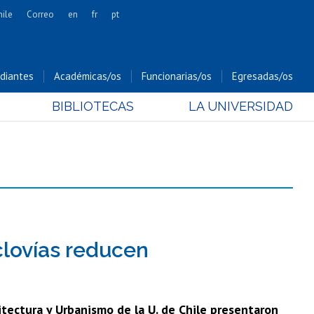
hile
Correo
en
fr
pt
Artes
Cs. Agronómicas
diantes
Académicas/os
Funcionarias/os
Egresadas/os
Cs. Forestales y Conservación
BIBLIOTECAS
LA UNIVERSIDAD
Cs. Sociales
Comunicación e Imagen
Economía y Negocios
Gobierno
Odontología
Estudios Internacionales
Bachillerato
clovías reducen
Hospital Clínico
itectura y Urbanismo de la U. de Chile presentaron