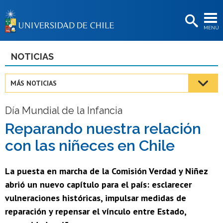
EXTENSIÓN
MENÚ
BIBLIOTECAS
LA UNIVERSIDAD
NOTICIAS
Postulantes
MÁS NOTICIAS
Estudiantes
Día Mundial de la Infancia
Académicas/os
Reparando nuestra relación
Funcionarias/os
con las niñeces en Chile
Egresadas/os
La puesta en marcha de la Comisión Verdad y Niñez
abrió un nuevo capítulo para el país: esclarecer
vulneraciones históricas, impulsar medidas de
reparación y repensar el vínculo entre Estado,