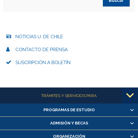
NOTICIAS U. DE CHILE
CONTACTO DE PRENSA
SUSCRIPCIÓN A BOLETÍN
Más información
TRÁMITES Y SERVICIOS PARA
PROGRAMAS DE ESTUDIO
Alumnas/os y exalumnas/os
Matrícula en línea
ADMISIÓN Y BECAS
Inscripción y cambio de asignaturas
ORGANIZACIÓN
Consulta y certificado de notas