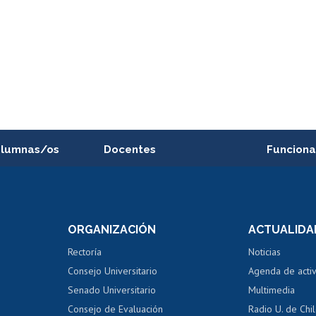
alumnas/os
Docentes
Funciona
Postulación a concursos
Cursos inte
internos de investigación
capacitació
e asignaturas
Consulta a bases de datos
Bienestar d
 de notas
ORGANIZACIÓN
ACTUALIDA
Perfeccionamiento
Portal de m
 regular
Editar Portafolio Académico
Certificado
Rectoría
Noticias
tal
Evaluación docente
Certificado
Consejo Universitario
Agenda de acti
dito alumnos
honorarios
Calificación académica
Senado Universitario
Multimedia
dito exalumnos
Gestión de 
Consejo de Evaluación
Radio U. de Chi
Postulación al AUCAI