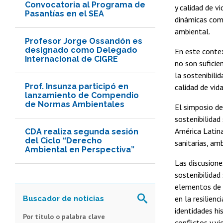
Convocatoria al Programa de
y calidad de v
Pasantías en el SEA
dinámicas comu
ambiental.
Profesor Jorge Ossandón es
designado como Delegado
En este contex
Internacional de CIGRE
no son suficie
la sostenibili
Prof. Insunza participó en
calidad de vida
lanzamiento de Compendio
de Normas Ambientales
El simposio de
sostenibilidad
América Latina
CDA realiza segunda sesión
del Ciclo “Derecho
sanitarias, am
Ambiental en Perspectiva”
Las discusione
sostenibilidad 
elementos de p
en la resilienc
identidades hi
Por título o palabra clave
conflictos y v