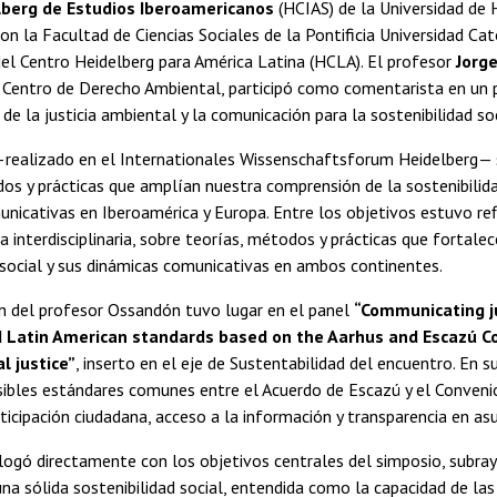
lberg de Estudios Iberoamericanos
(HCIAS) de la Universidad de 
on la Facultad de Ciencias Sociales de la Pontificia Universidad Cató
el Centro Heidelberg para América Latina (HCLA). El profesor
Jorg
l Centro de Derecho Ambiental, participó como comentarista en un 
de la justicia ambiental y la comunicación para la sostenibilidad soc
—realizado en el Internationales Wissenschaftsforum Heidelberg— 
os y prácticas que amplían nuestra comprensión de la sostenibilida
nicativas en Iberoamérica y Europa. Entre los objetivos estuvo ref
a interdisciplinaria, sobre teorías, métodos y prácticas que fortalec
 social y sus dinámicas comunicativas en ambos continentes.
ón del profesor Ossandón tuvo lugar en el panel
“Communicating ju
 Latin American standards based on the Aarhus and Escazú C
l justice”
, inserto en el eje de Sustentabilidad del encuentro. En 
sibles estándares comunes entre el Acuerdo de Escazú y el Conveni
ticipación ciudadana, acceso a la información y transparencia en a
logó directamente con los objetivos centrales del simposio, subra
 una sólida sostenibilidad social, entendida como la capacidad de la