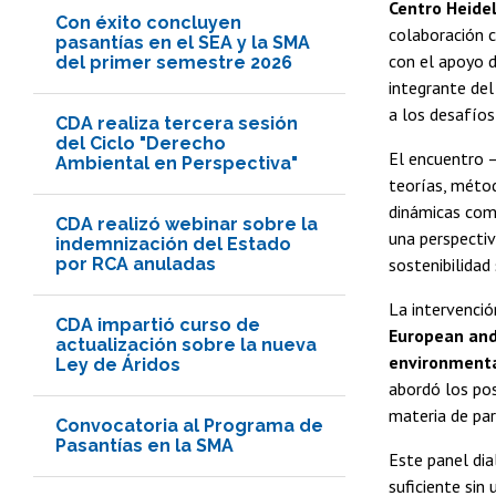
Centro Heide
Con éxito concluyen
colaboración c
pasantías en el SEA y la SMA
con el apoyo d
del primer semestre 2026
integrante de
a los desafíos 
CDA realiza tercera sesión
del Ciclo "Derecho
El encuentro 
Ambiental en Perspectiva"
teorías, métod
dinámicas comu
CDA realizó webinar sobre la
una perspectiv
indemnización del Estado
por RCA anuladas
sostenibilidad
La intervenci
CDA impartió curso de
European and
actualización sobre la nueva
environmenta
Ley de Áridos
abordó los po
materia de par
Convocatoria al Programa de
Pasantías en la SMA
Este panel dia
suficiente sin