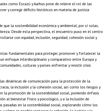
nales como Escazú y Aarhus pone de relieve el rol de las
y corregir déficits históricos en materia de justicia
 que la sostenibilidad económica y ambiental, por sí solas,
pobreza. Desde esta perspectiva, el encuentro puso en el centro
ollarse con equidad, inclusión, seguridad, cohesión social y
entas fundamentales para proteger, promover y fortalecer la
 un enfoque interdisciplinario y comparativo entre Europa y
munidades, culturas y países enfrentar y resistir crisis
 las dinámicas de comunicación para la protección de la
acia, la inclusión y la cohesión social, así como los riesgos y
n la promoción de la sostenibilidad social, poniendo énfasis
ión al bienestar físico y psicológico, y a la inclusión de
las pasadas en la sostenibilidad social, explorando cómo los
 y cómo es posible restaurar la cohesión, la justicia y la