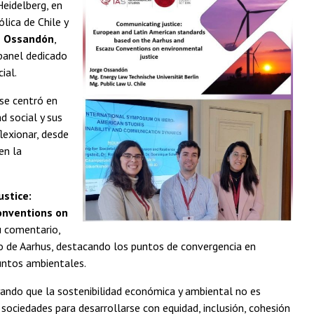
Heidelberg, en
lica de Chile y
e Ossandón
,
panel dedicado
ial.
se centró en
d social y sus
lexionar, desde
en la
stice:
onventions on
su comentario,
o de Aarhus, destacando los puntos de convergencia en
suntos ambientales.
yando que la sostenibilidad económica y ambiental no es
s sociedades para desarrollarse con equidad, inclusión, cohesión