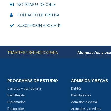
NOTICIAS U. DE CHILE
CONTACTO DE PRENSA
SUSCRIPCIÓN A BOLETÍN
Más información
TRÁMITES Y SERVICIOS PARA
Alumnas/os y ex
Matrícula en línea
Inscripción y cambio d
Consulta y certificado
PROGRAMAS DE ESTUDIO
ADMISIÓN Y BECAS
Certificado de alumno
Carreras y licenciaturas
DEMRE
Servicio médico y den
Bachillerato
Postulaciones
Pago de arancel y cré
Diplomados
Admisión especial
Pago de arancel y cré
Doctorados
Aranceles y créditos