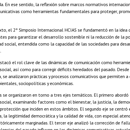
ida. En ese sentido, la reflexión sobre marcos normativos internacio
nicativas como herramientas fundamentales para proteger, promover 
to, el 2º Simposio Internacional HCIAS se fundamentó en la idea de
ntes para garantizar el desarrollo sostenible ni la reducción de la 
dad social, entendida como la capacidad de las sociedades para desarr
.
stacó el rol clave de las dinámicas de comunicación como herrami
 social, así como para corregir déficits heredados del pasado. Desde
, se analizaron prácticas y procesos comunicativos que permiten a co
bientales, sociopolíticas y económicas.
s se organizaron en torno a tres ejes temáticos. El primero abordó
social, examinando factores como el bienestar, la justicia, la democr
rotección que inciden en estos ámbitos. El segundo eje se centró e
ia, la legitimidad democrática y la calidad de vida, con especial atenc
stóricamente marginadas. El tercer eje analizó la corrección de fal
iolencias del pasado influyen en las dinámicas comunicativas actuales