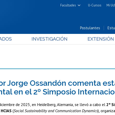
Facultades
U-Cursos
Mi Uc
Arquitectura y Urbanismo
Ciencias
Postulantes
Estu
Cs. Físicas y Matemáticas
ADOS
INVESTIGACIÓN
EXTENSIÓN
Cs. Químicas y Farmacéuticas
Cs. Veterinarias y Pecuarias
Derecho
Filosofía y Humanidades
Medicina
Estudios Avanzados en Educación
or Jorge Ossandón comenta está
Nutrición y Tecnología de
tal en el 2º Simposio Internaci
Alimentos
diciembre de 2025, en Heidelberg, Alemania, se llevó a cabo el
2º S
l HCIAS
(
Social Sustainability and Communication Dynamics
), organiz