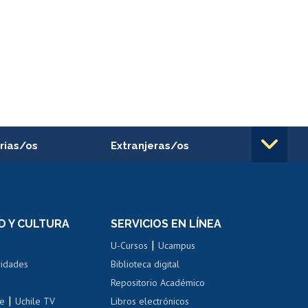
rias/os
Extranjeras/os
rnos de
Revalidación y reconocimiento
n
de títulos
el personal
Postulación al Programa de
Movilidad Estudiantil
D Y CULTURA
SERVICIOS EN LÍNEA
ovilidad interna
Inscripción de asignaturas
|
 de renta
U-Cursos
Ucampus
Cursos de español
 de renta
vidades
Biblioteca digital
Repositorio Académico
correo uchile
|
le
Uchile TV
Libros electrónicos