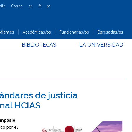
hile
Correo
en
fr
pt
Artes
Cs. Agronómicas
diantes
Académicas/os
Funcionarias/os
Egresadas/os
Cs. Forestales y Conservación
BIBLIOTECAS
LA UNIVERSIDAD
Cs. Sociales
Comunicación e Imagen
Economía y Negocios
Gobierno
Odontología
Estudios Internacionales
ndares de justicia
Bachillerato
onal HCIAS
Hospital Clínico
imposio
ado por el