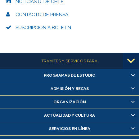
NOTICIAS U. DE CHILE
CONTACTO DE PRENSA
SUSCRIPCIÓN A BOLETÍN
Más información
TRÁMITES Y SERVICIOS PARA
PROGRAMAS DE ESTUDIO
Alumnas/os y exalumnas/os
Matrícula en línea
ADMISIÓN Y BECAS
Inscripción y cambio de asignaturas
ORGANIZACIÓN
Consulta y certificado de notas
Certificado de alumno regular
ACTUALIDAD Y CULTURA
Servicio médico y dental
SERVICIOS EN LÍNEA
Pago de arancel y crédito alumnos
Pago de arancel y crédito exalumnos