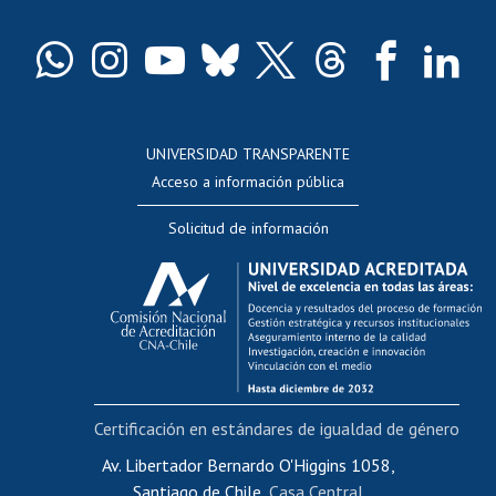
Certificado de títulos y grados
Docentes
Postulación a concursos internos de investigación
Consulta a bases de datos
UNIVERSIDAD TRANSPARENTE
Perfeccionamiento
Acceso a información pública
Editar Portafolio Académico
Solicitud de información
Evaluación docente
Calificación académica
Postulación al AUCAI
Funcionarias/os
Cursos internos de capacitación
Bienestar del personal
Certificación en estándares de igualdad de género
Portal de movilidad interna
Certificado de renta
Av. Libertador Bernardo O'Higgins 1058,
Santiago de Chile,
Casa Central
Certificado de renta honorarios