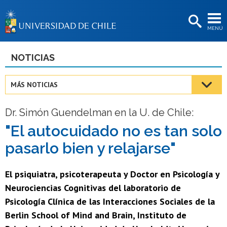
EXTENSIÓN
MENÚ
BIBLIOTECAS
LA UNIVERSIDAD
NOTICIAS
Postulantes
MÁS NOTICIAS
Estudiantes
Dr. Simón Guendelman en la U. de Chile:
Académicas/os
"El autocuidado no es tan solo
Funcionarias/os
pasarlo bien y relajarse"
Egresadas/os
El psiquiatra, psicoterapeuta y Doctor en Psicología y
Neurociencias Cognitivas del laboratorio de
Psicología Clínica de las Interacciones Sociales de la
Berlin School of Mind and Brain, Instituto de