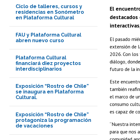
Ciclo de talleres, cursos y
El encuentro
residencias en Sonómetro
destacados e
en Plataforma Cultural
interactivas
FAU y Plataforma Cultural
El pasado miér
abren nuevo curso
extensión de 
2026. Con los 
Plataforma Cultural
diálogo, donde
financiará diez proyectos
interdisciplinarios
futuro de la i
Este encuentro
Exposición “Rostro de Chile”
también reafir
se inaugura en Plataforma
el marco de un
Cultural.
consumo cultur
es capaz de co
Exposición “Rostro de Chile”
protagoniza la programación
“Nuestra inten
de vacaciones
para que nos a
comunidad apre