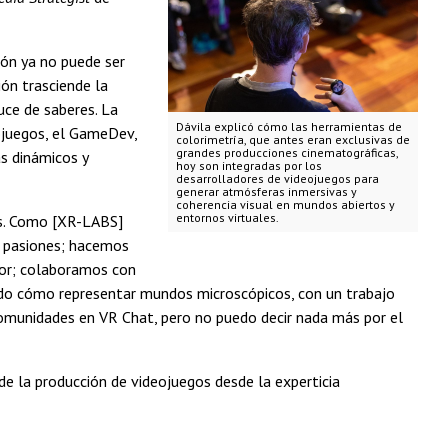
ión ya no puede ser
ón trasciende la
uce de saberes. La
Dávila explicó cómo las herramientas de
ojuegos, el GameDev,
colorimetría, que antes eran exclusivas de
grandes producciones cinematográficas,
ás dinámicos y
hoy son integradas por los
desarrolladores de videojuegos para
generar atmósferas inmersivas y
coherencia visual en mundos abiertos y
entornos virtuales.
ás. Como [XR-LABS]
s pasiones; hacemos
rror; colaboramos con
ando cómo representar mundos microscópicos, con un trabajo
comunidades en VR Chat, pero no puedo decir nada más por el
de la producción de videojuegos desde la experticia