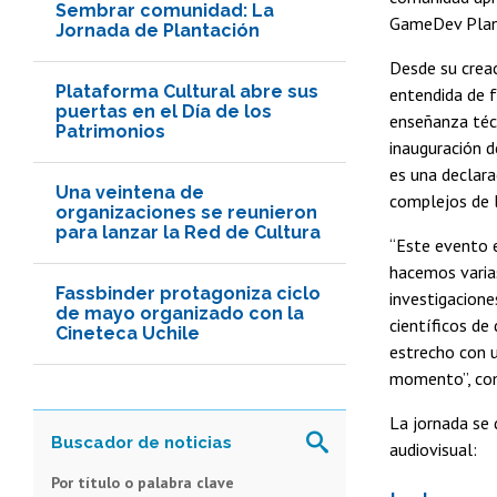
Sembrar comunidad: La
GameDev Plan
Jornada de Plantación
Desde su creac
Plataforma Cultural abre sus
entendida de f
puertas en el Día de los
enseñanza técn
Patrimonios
inauguración 
es una declara
Una veintena de
complejos de l
organizaciones se reunieron
para lanzar la Red de Cultura
“Este evento 
hacemos varia
Fassbinder protagoniza ciclo
investigacione
de mayo organizado con la
científicos de
Cineteca Uchile
estrecho con u
momento”, com
La jornada se 
audiovisual:
Por título o palabra clave