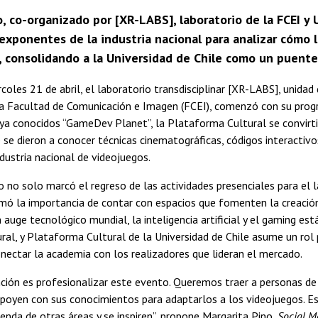
, co-organizado por [XR-LABS], laboratorio de la FCEI y
xponentes de la industria nacional para analizar cómo la
, consolidando a la Universidad de Chile como un puente 
coles 21 de abril, el laboratorio transdisciplinar [XR-LABS], unidad 
la Facultad de Comunicación e Imagen (FCEI), comenzó con su prog
ya conocidos “GameDev Planet”, la Plataforma Cultural se convirti
 se dieron a conocer técnicas cinematográficas, códigos interactivos
ndustria nacional de videojuegos.
 no solo marcó el regreso de las actividades presenciales para el l
mó la importancia de contar con espacios que fomenten la creación 
 auge tecnológico mundial, la inteligencia artificial y el gaming est
al, y Plataforma Cultural de la Universidad de Chile asume un rol
nectar la academia con los realizadores que lideran el mercado.
ción es profesionalizar este evento. Queremos traer a personas de 
poyen con sus conocimientos para adaptarlos a los videojuegos. Es
nda de otras áreas y se inspiren”, propone Margarita Pino,
Social M