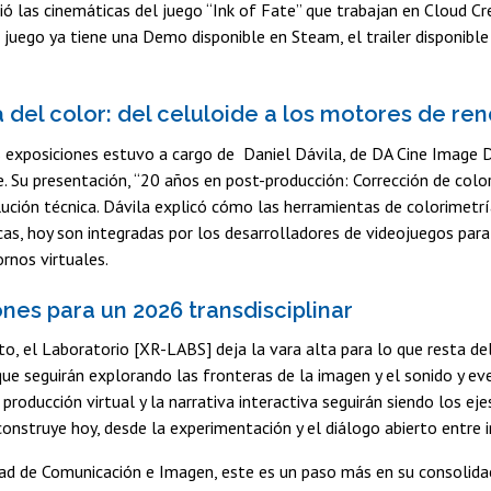
ó las cinemáticas del juego “Ink of Fate” que trabajan en Cloud Crea
 juego ya tiene una Demo disponible en Steam, el trailer disponib
a del color: del celuloide a los motores de re
as exposiciones estuvo a cargo de Daniel Dávila, de DA Cine Image D
. Su presentación, “20 años en post-producción: Corrección de color 
lución técnica. Dávila explicó cómo las herramientas de colorimetr
as, hoy son integradas por los desarrolladores de videojuegos par
ornos virtuales.
nes para un 2026 transdisciplinar
to, el Laboratorio [XR-LABS] deja la vara alta para lo que resta 
que seguirán explorando las fronteras de la imagen y el sonido y ev
producción virtual y la narrativa interactiva seguirán siendo los e
construye hoy, desde la experimentación y el diálogo abierto entre i
tad de Comunicación e Imagen, este es un paso más en su consolid