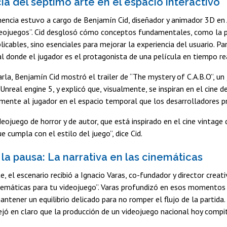
ia del séptimo arte en el espacio interactivo
encia estuvo a cargo de Benjamín Cid, diseñador y animador 3D en 
deojuegos”. Cid desglosó cómo conceptos fundamentales, como la pu
licables, sino esenciales para mejorar la experiencia del usuario. P
al donde el jugador es el protagonista de una película en tiempo re
rla, Benjamín Cid mostró el trailer de “The mystery of C.A.B.O”, un
Unreal engine 5, y explicó que, visualmente, se inspiran en el cine d
amente al jugador en el espacio temporal que los desarrolladores 
deojuego de horror y de autor, que está inspirado en el cine vinta
e cumpla con el estilo del juego”, dice Cid.
 la pausa: La narrativa en las cinemáticas
, el escenario recibió a Ignacio Varas, co-fundador y director crea
nemáticas para tu videojuego”. Varas profundizó en esos momentos 
ntener un equilibrio delicado para no romper el flujo de la partida. 
ó en claro que la producción de un videojuego nacional hoy compit