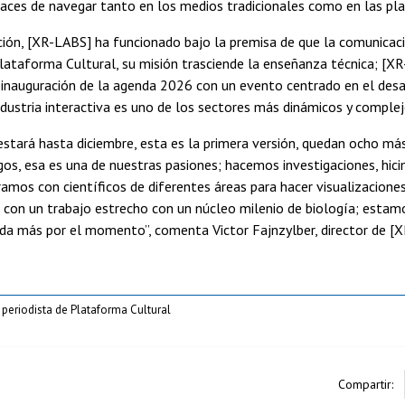
paces de navegar tanto en los medios tradicionales como en las pla
ión, [XR-LABS] ha funcionado bajo la premisa de que la comunicac
lataforma Cultural, su misión trasciende la enseñanza técnica; [XR
 inauguración de la agenda 2026 con un evento centrado en el desa
 industria interactiva es uno de los sectores más dinámicos y complej
estará hasta diciembre, esta es la primera versión, quedan ocho m
gos, esa es una de nuestras pasiones; hacemos investigaciones, hic
oramos con científicos de diferentes áreas para hacer visualizaci
 con un trabajo estrecho con un núcleo milenio de biología; esta
ada más por el momento”, comenta Victor Fajnzylber, director de [
 periodista de Plataforma Cultural
Compartir: