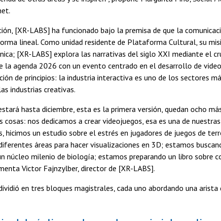
et.
ión, [XR-LABS] ha funcionado bajo la premisa de que la comunicac
orma lineal. Como unidad residente de Plataforma Cultural, su misi
ica; [XR-LABS] explora las narrativas del siglo XXI mediante el cr
de la agenda 2026 con un evento centrado en el desarrollo de vide
ción de principios: la industria interactiva es uno de los sectores m
as industrias creativas.
estará hasta diciembre, esta es la primera versión, quedan ocho m
s cosas: nos dedicamos a crear videojuegos, esa es una de nuestra
s, hicimos un estudio sobre el estrés en jugadores de juegos de te
 diferentes áreas para hacer visualizaciones en 3D; estamos busc
n núcleo milenio de biología; estamos preparando un libro sobre 
enta Victor Fajnzylber, director de [XR-LABS].
dividió en tres bloques magistrales, cada uno abordando una arista 