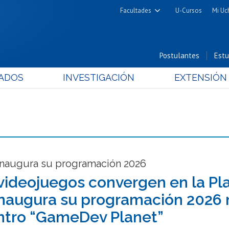
Facultades
U-Cursos
Mi Uc
Arquitectura y Urbanismo
Ciencias
Postulantes
Estu
Cs. Físicas y Matemáticas
ADOS
INVESTIGACIÓN
EXTENSIÓN
Cs. Químicas y Farmacéuticas
Cs. Veterinarias y Pecuarias
Derecho
Filosofía y Humanidades
Medicina
Estudios Avanzados en Educación
naugura su programación 2026
Nutrición y Tecnología de
 videojuegos convergen en la Pl
Alimentos
naugura su programación 2026 
tro “GameDev Planet”