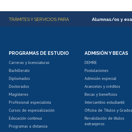
Subir
Más información
TRÁMITES Y SERVICIOS PARA
Alumnas/os y ex
Matrícula en línea
Inscripción y cambio d
Consulta y certificado
PROGRAMAS DE ESTUDIO
ADMISIÓN Y BECAS
Certificado de alumno
Carreras y licenciaturas
DEMRE
Servicio médico y den
Bachillerato
Postulaciones
Pago de arancel y cré
Diplomados
Admisión especial
Pago de arancel y cré
Doctorados
Aranceles y créditos
Certificado de títulos 
Magísteres
Becas y beneficios
Profesional especialista
Intercambio estudiantil
Mi Uchile
Ayu
Cursos de especialización
Oficina de Títulos y Grado
Educación continua
Revalidación de títulos
extranjeros
Programas a distancia