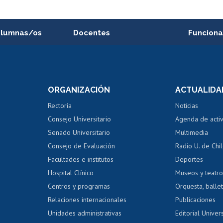
alumnas/os
Docentes
Funciona
Postulación a concursos
Cursos inte
internos de investigación
capacitació
e asignaturas
Consulta a bases de datos
Bienestar d
 de notas
ORGANIZACIÓN
ACTUALIDA
Perfeccionamiento
Portal de m
 regular
Editar Portafolio Académico
Certificado
Rectoría
Noticias
tal
Evaluación docente
Certificado
Consejo Universitario
Agenda de acti
dito alumnos
honorarios
Calificación académica
Senado Universitario
Multimedia
dito exalumnos
Gestión de 
Consejo de Evaluación
Radio U. de Chi
Postulación al AUCAI
y grados
Editar pági
Facultades e institutos
Deportes
Hospital Clínico
Museos y teatr
da tecnológica
Tarjeta TUI
Wifi
Acoso laboral
s
Centros y programas
Orquesta, ballet
Relaciones internacionales
Publicaciones
Unidades administrativas
Editorial Univers