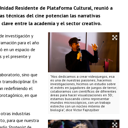
 Unidad Residente de Plataforma Cultural, reunió a
s técnicas del cine potencian las narrativas
clave entre la academia y el sector creativo.
de investigación y
ramación para el año
ó en un espacio de
 y el presente y
aboratorio, sino que
"Nos dedicamos a crear videojuegos, esa
es una de nuestras pasiones; hacemos
transdisciplinar. En
investigaciones, hicimos un estudio sobre
án redefiniendo el
el estrés en jugadores de juegos de terror;
colaboramos con científicos de diferentes
 protagónico, en que
áreas para hacer visualizaciones en 3D;
estamos buscando cómo representar
mundos microscópicos, con un trabajo
estrecho con un núcleo milenio de
biología", dice Víctor Fajnzylber
otras industrias
to, para que nuestra
edia Strategist
de