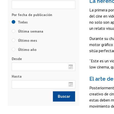
La herenc
La primera pon
del cine en vi
no solo son ap
Todas
un relato visu
Última semana
Durante su cha
Último mes
motor gráfico 
Último año
sitúa perfect
Desde
“Este es un vi
low cinema, qu
Hasta
El arte de
Posteriormente
creativo de ci
estas deben ma
movimiento dej