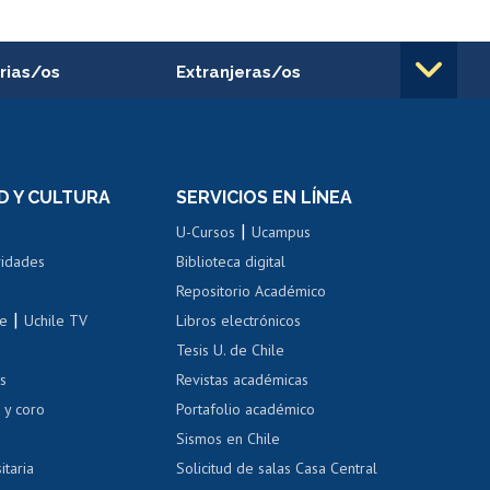
rias/os
Extranjeras/os
rnos de
Revalidación y reconocimiento
n
de títulos
el personal
Postulación al Programa de
Movilidad Estudiantil
D Y CULTURA
SERVICIOS EN LÍNEA
ovilidad interna
Inscripción de asignaturas
|
 de renta
U-Cursos
Ucampus
Cursos de español
 de renta
vidades
Biblioteca digital
Repositorio Académico
correo uchile
|
le
Uchile TV
Libros electrónicos
nas blancas
Tesis U. de Chile
os
Revistas académicas
, sexual y violencia
Denuncias administrativas
 y coro
Portafolio académico
Sismos en Chile
itaria
Solicitud de salas Casa Central