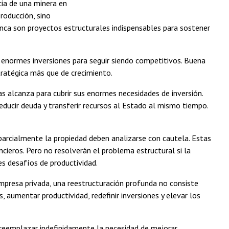
cia de una minera en
roducción, sino
Inca son proyectos estructurales indispensables para sostener
n enormes inversiones para seguir siendo competitivos. Buena
ratégica más que de crecimiento.
as alcanza para cubrir sus enormes necesidades de inversión.
educir deuda y transferir recursos al Estado al mismo tiempo.
 parcialmente la propiedad deben analizarse con cautela. Estas
ieros. Pero no resolverán el problema estructural si la
s desafíos de productividad.
empresa privada, una reestructuración profunda no consiste
 aumentar productividad, redefinir inversiones y elevar los
 reemplazar indefinidamente la necesidad de mejorar