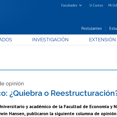
Facultades
U-Cursos
Mi Uc
Arquitectura y Urbanismo
Ciencias
Postulantes
Estu
Cs. Físicas y Matemáticas
ADOS
INVESTIGACIÓN
EXTENSIÓN
Cs. Químicas y Farmacéuticas
Cs. Veterinarias y Pecuarias
Derecho
Filosofía y Humanidades
Medicina
Estudios Avanzados en Educación
e opinión
Nutrición y Tecnología de
o: ¿Quiebra o Reestructuración
Alimentos
Universitario y académico de la Facultad de Economía y N
rwin Hansen, publicaron la siguiente columna de opinión 