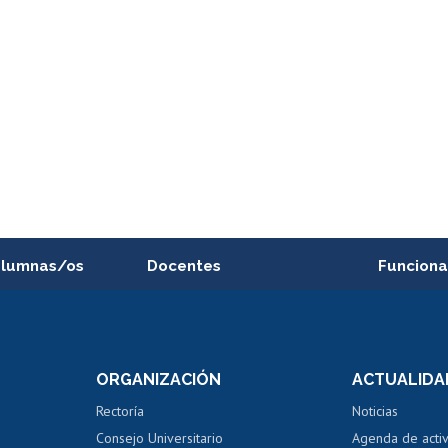
alumnas/os
Docentes
Funciona
Postulación a concursos
Cursos inte
internos de investigación
capacitació
e asignaturas
Consulta a bases de datos
Bienestar d
 de notas
ORGANIZACIÓN
ACTUALIDA
Perfeccionamiento
Portal de m
 regular
Editar Portafolio Académico
Certificado
Rectoría
Noticias
tal
Evaluación docente
Certificado
Consejo Universitario
Agenda de acti