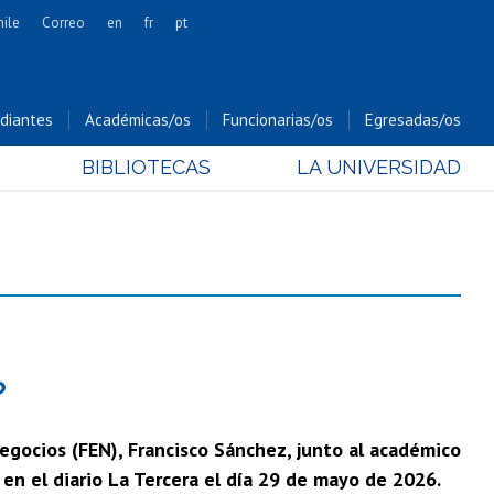
hile
Correo
en
fr
pt
Artes
Cs. Agronómicas
diantes
Académicas/os
Funcionarias/os
Egresadas/os
Cs. Forestales y Conservación
BIBLIOTECAS
LA UNIVERSIDAD
Cs. Sociales
Comunicación e Imagen
Economía y Negocios
Gobierno
Odontología
Estudios Internacionales
Bachillerato
?
Hospital Clínico
egocios (FEN), Francisco Sánchez, junto al académico
en el diario La Tercera el día 29 de mayo de 2026.