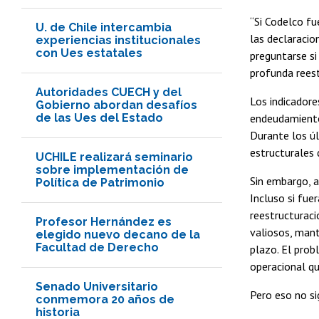
“Si Codelco fu
U. de Chile intercambia
las declaracio
experiencias institucionales
con Ues estatales
preguntarse si
profunda reest
Autoridades CUECH y del
Los indicadore
Gobierno abordan desafíos
de las Ues del Estado
endeudamiento
Durante los ú
estructurales
UCHILE realizará seminario
sobre implementación de
Sin embargo, a
Política de Patrimonio
Incluso si fue
reestructuraci
Profesor Hernández es
valiosos, mant
elegido nuevo decano de la
Facultad de Derecho
plazo. El prob
operacional qu
Senado Universitario
Pero eso no si
conmemora 20 años de
historia