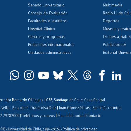
dito alumnos
honorarios
Calificación académica
Senado Universitario
Multimedia
dito exalumnos
Gestión de 
Consejo de Evaluación
Radio U. de Chi
Postulación al AUCAI
y grados
Editar pági
Facultades e institutos
Deportes
Hospital Clínico
Museos y teatr
da tecnológica
Tarjeta TUI
Wifi
Acoso laboral
s
Centros y programas
Orquesta, ballet
Relaciones internacionales
Publicaciones
Unidades administrativas
Editorial Univers
bertador Bernardo O'Higgins 1058, Santiago de Chile,
Casa Central
 Bello
|
Beauchef
|
Dra. Eloísa Díaz
|
Juan Gómez Millas
|
Sur
|
más recintos
 2 29782000
|
Teléfonos y correos
|
Mapa del portal
|
Contacto
ISIB
Universidad de Chile
Política de privacidad
-
, 1994-2026 -