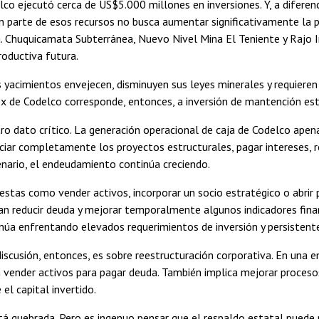
co ejecutó cerca de US$5.000 millones en inversiones. Y, a diferen
n parte de esos recursos no busca aumentar significativamente la p
a. Chuquicamata Subterránea, Nuevo Nivel Mina El Teniente y Rajo 
roductiva futura.
s yacimientos envejecen, disminuyen sus leyes minerales y requiere
x de Codelco corresponde, entonces, a inversión de mantención est
ro dato crítico. La generación operacional de caja de Codelco apen
ciar completamente los proyectos estructurales, pagar intereses, r
nario, el endeudamiento continúa creciendo.
estas como vender activos, incorporar un socio estratégico o abrir
n reducir deuda y mejorar temporalmente algunos indicadores financ
úa enfrentando elevados requerimientos de inversión y persistente
iscusión, entonces, es sobre reestructuración corporativa. En una 
vender activos para pagar deuda. También implica mejorar procesos,
el capital invertido.
á quebrada. Pero es ingenuo pensar que el respaldo estatal puede