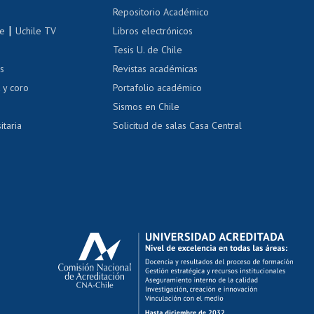
Repositorio Académico
correo uchile
|
le
Uchile TV
Libros electrónicos
nas blancas
Tesis U. de Chile
os
Revistas académicas
, sexual y violencia
Denuncias administrativas
 y coro
Portafolio académico
Sismos en Chile
itaria
Solicitud de salas Casa Central