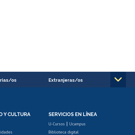
rias/os
Extranjeras/os
rnos de
Revalidación y reconocimiento
n
de títulos
el personal
Postulación al Programa de
Movilidad Estudiantil
D Y CULTURA
SERVICIOS EN LÍNEA
ovilidad interna
Inscripción de asignaturas
|
 de renta
U-Cursos
Ucampus
Cursos de español
 de renta
vidades
Biblioteca digital