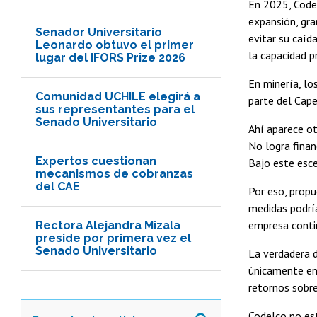
En 2025, Codel
expansión, gra
Senador Universitario
evitar su caíd
Leonardo obtuvo el primer
la capacidad p
lugar del IFORS Prize 2026
En minería, lo
Comunidad UCHILE elegirá a
parte del Cape
sus representantes para el
Senado Universitario
Ahí aparece ot
No logra finan
Expertos cuestionan
Bajo este esce
mecanismos de cobranzas
del CAE
Por eso, propu
medidas podría
empresa contin
Rectora Alejandra Mizala
preside por primera vez el
Senado Universitario
La verdadera d
únicamente en 
retornos sobre 
Codelco no est