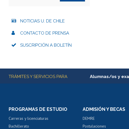
NOTICIAS U. DE CHILE
CONTACTO DE PRENSA
SUSCRIPCIÓN A BOLETÍN
Más información
TRÁMITES Y SERVICIOS PARA
Alumnas/os y ex
Matrícula en línea
Inscripción y cambio d
Consulta y certificado
PROGRAMAS DE ESTUDIO
ADMISIÓN Y BECAS
Certificado de alumno
Carreras y licenciaturas
DEMRE
Servicio médico y den
Bachillerato
Postulaciones