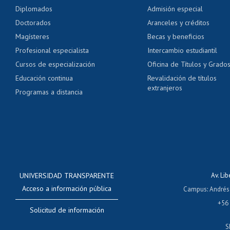
Pago de arancel y cré
Diplomados
Admisión especial
Pago de arancel y cré
Doctorados
Aranceles y créditos
Certificado de títulos 
Magísteres
Becas y beneficios
Profesional especialista
Intercambio estudiantil
Mi Uchile
Ayu
Cursos de especialización
Oficina de Títulos y Grado
Educación continua
Revalidación de títulos
extranjeros
Programas a distancia
UNIVERSIDAD TRANSPARENTE
Av. Li
Acceso a información pública
Campus
:
Andrés
+56
Solicitud de información
S