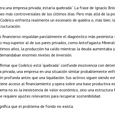
era una empresa privada, estaría quebrada”. La frase de Ignacio Bri
nes más controversiales de los últimos días. Pero más allá de la po
 Codelco enfrenta realmente un escenario de quiebra o, más bien, l
ructuración.
s financieros respaldan parcialmente el diagnóstico más pesimista.
 muy superior al de sus pares privados, como Antofagasta Mineral
ltimos años, la producción ha caído mientras la deuda aumentaba y
 demandaban enormes niveles de inversión.
firmar que Codelco está “quebrada” confunde insolvencia con deteri
ra privada, una empresa en una situación similar probablemente enf
ón profunda antes que una liquidación. Sus activos siguen siendo e
iene acceso al financiamiento y opera sobre una base productiva es
lema no es la inexistencia de valor económico, sino una estructura f
e requiere ajustes relevantes para recuperar sostenibilidad.
gnifica que el problema de fondo no exista.