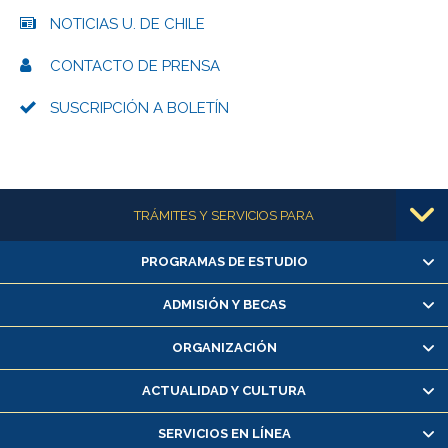
NOTICIAS U. DE CHILE
CONTACTO DE PRENSA
SUSCRIPCIÓN A BOLETÍN
Más información
TRÁMITES Y SERVICIOS PARA
PROGRAMAS DE ESTUDIO
Alumnas/os y exalumnas/os
Matrícula en línea
ADMISIÓN Y BECAS
Inscripción y cambio de asignaturas
ORGANIZACIÓN
Consulta y certificado de notas
Certificado de alumno regular
ACTUALIDAD Y CULTURA
Servicio médico y dental
SERVICIOS EN LÍNEA
Pago de arancel y crédito alumnos