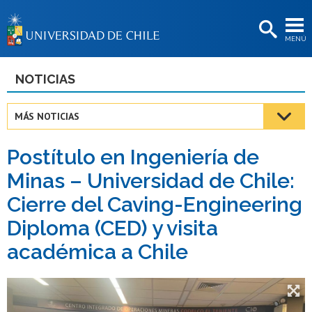
EXTENSIÓN
MENÚ
BIBLIOTECAS
LA UNIVERSIDAD
NOTICIAS
Postulantes
MÁS NOTICIAS
Estudiantes
Postítulo en Ingeniería de
Académicas/os
Minas – Universidad de Chile:
Funcionarias/os
Cierre del Caving-Engineering
Egresadas/os
Diploma (CED) y visita
académica a Chile