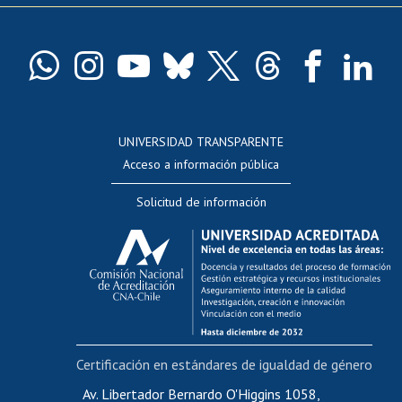
Pago de arancel y crédito exalumnos
Certificado de títulos y grados
Docentes
Postulación a concursos internos de investigación
Consulta a bases de datos
UNIVERSIDAD TRANSPARENTE
Perfeccionamiento
Acceso a información pública
Editar Portafolio Académico
Solicitud de información
Evaluación docente
Calificación académica
Postulación al AUCAI
Funcionarias/os
Cursos internos de capacitación
Bienestar del personal
Certificación en estándares de igualdad de género
Portal de movilidad interna
Certificado de renta
Av. Libertador Bernardo O'Higgins 1058,