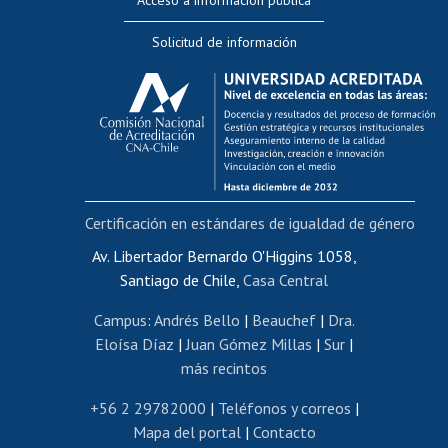
Acceso a información pública
Editar Portafolio Académico
Solicitud de información
Evaluación docente
Calificación académica
Postulación al AUCAI
Funcionarias/os
Cursos internos de capacitación
Bienestar del personal
Certificación en estándares de igualdad de género
Portal de movilidad interna
Certificado de renta
Av. Libertador Bernardo O'Higgins 1058,
Santiago de Chile,
Casa Central
Certificado de renta honorarios
Gestión de correo uchile
Campus
:
Andrés Bello
|
Beauchef
|
Dra.
Editar páginas blancas
Eloísa Díaz
|
Juan Gómez Millas
|
Sur
|
más recintos
Extranjeras/os
Revalidación y reconocimiento de títulos
+56 2 29782000
|
Teléfonos y correos
|
Mapa del portal
|
Contacto
Postulación al Programa de Movilidad Estudiantil