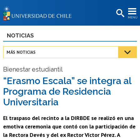
EXTENSIÓN
MENÚ
BIBLIOTECAS
LA UNIVERSIDAD
NOTICIAS
Postulantes
MÁS NOTICIAS
Estudiantes
Bienestar estudiantil
Académicas/os
“Erasmo Escala” se integra al
Funcionarias/os
Programa de Residencia
Egresadas/os
Universitaria
El traspaso del recinto a la DIRBDE se realizó en una
emotiva ceremonia que contó con la participación de
la Rectora Devés y del ex Rector Víctor Pérez. A