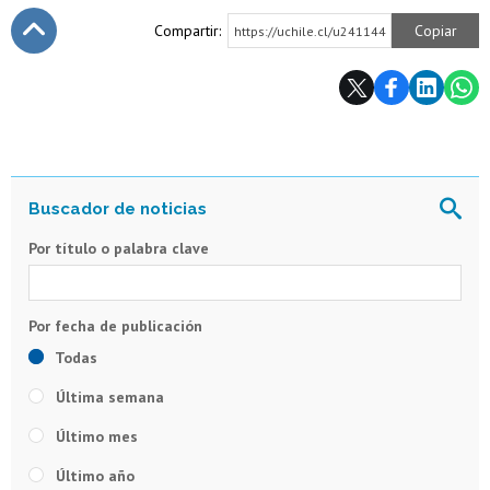
Compartir:
Copiar
https://uchile.cl/u241144
Subir
Por título o palabra clave
Todas
Última semana
Último mes
Último año