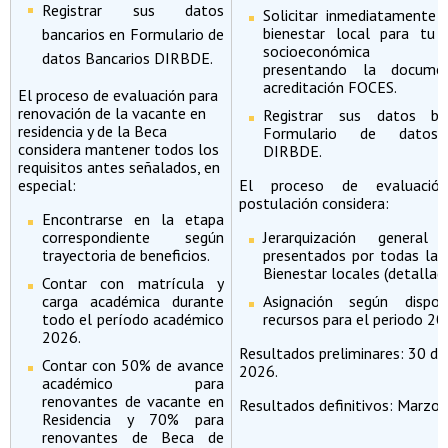
Registrar sus datos
Solicitar inmediatamente 
bienestar local para tu a
bancarios en Formulario de
socioeconómica res
datos Bancarios DIRBDE.
presentando la docume
acreditación FOCES.
El proceso de evaluación para
renovación de la vacante en
Registrar sus datos ba
residencia y de la Beca
Formulario de datos 
considera mantener todos los
DIRBDE.
requisitos antes señalados, en
especial:
El proceso de evaluació
postulación considera:
Encontrarse en la etapa
correspondiente según
Jerarquización genera
trayectoria de beneficios.
presentados por todas la 
Bienestar locales (detallada
Contar con matrícula y
carga académica durante
Asignación según dispon
todo el período académico
recursos para el periodo 20
2026.
Resultados preliminares: 30 de
Contar con 50% de avance
2026.
académico para
renovantes de vacante en
Resultados definitivos: Mar
Residencia y 70% para
renovantes de Beca de