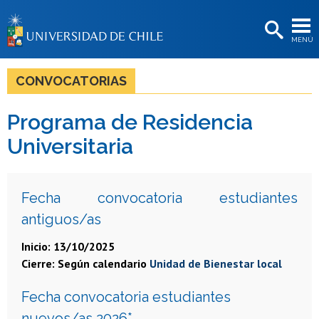
EXTENSIÓN
MENÚ
BIBLIOTECAS
LA UNIVERSIDAD
CONVOCATORIAS
Postulantes
Programa de Residencia
Estudiantes
Universitaria
Académicas/os
Funcionarias/os
Fecha convocatoria estudiantes
antiguos/as
Egresadas/os
Inicio: 13/10/2025
Cierre: Según calendario
Unidad de Bienestar local
Fecha convocatoria estudiantes
nuevos/as 2026*