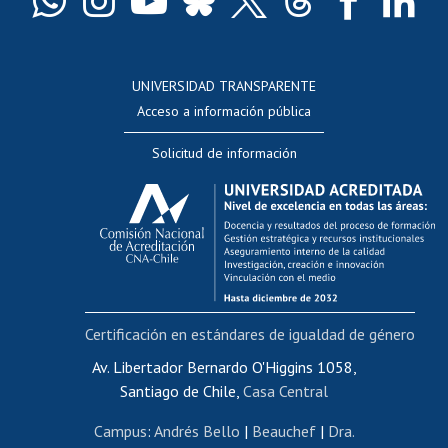
Docentes
Postulación a concursos internos de investigación
Consulta a bases de datos
UNIVERSIDAD TRANSPARENTE
Perfeccionamiento
Acceso a información pública
Editar Portafolio Académico
Solicitud de información
Evaluación docente
Calificación académica
Postulación al AUCAI
Funcionarias/os
Cursos internos de capacitación
Bienestar del personal
Certificación en estándares de igualdad de género
Portal de movilidad interna
Certificado de renta
Av. Libertador Bernardo O'Higgins 1058,
Santiago de Chile,
Casa Central
Certificado de renta honorarios
Gestión de correo uchile
Campus
:
Andrés Bello
|
Beauchef
|
Dra.
Editar páginas blancas