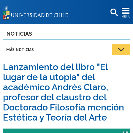
EXTENSIÓN
MENÚ
BIBLIOTECAS
LA UNIVERSIDAD
NOTICIAS
Postulantes
MÁS NOTICIAS
Estudiantes
Lanzamiento del libro "El
Académicas/os
lugar de la utopía" del
Funcionarias/os
académico Andrés Claro,
Egresadas/os
profesor del claustro del
Doctorado Filosofía mención
Estética y Teoría del Arte