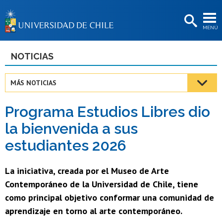
EXTENSIÓN
MENÚ
BIBLIOTECAS
LA UNIVERSIDAD
NOTICIAS
Postulantes
MÁS NOTICIAS
Estudiantes
Programa Estudios Libres dio
Académicas/os
la bienvenida a sus
Funcionarias/os
estudiantes 2026
Egresadas/os
La iniciativa, creada por el Museo de Arte
Contemporáneo de la Universidad de Chile, tiene
como principal objetivo conformar una comunidad de
aprendizaje en torno al arte contemporáneo.