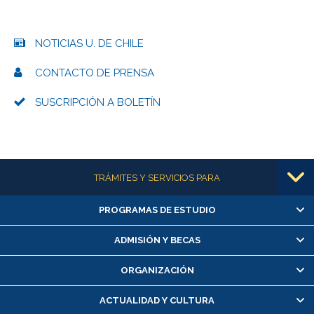
NOTICIAS U. DE CHILE
CONTACTO DE PRENSA
SUSCRIPCIÓN A BOLETÍN
Más información
TRÁMITES Y SERVICIOS PARA
PROGRAMAS DE ESTUDIO
Alumnas/os y exalumnas/os
Matrícula en línea
ADMISIÓN Y BECAS
Inscripción y cambio de asignaturas
ORGANIZACIÓN
Consulta y certificado de notas
Certificado de alumno regular
ACTUALIDAD Y CULTURA
Servicio médico y dental