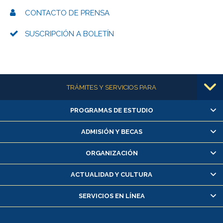
CONTACTO DE PRENSA
SUSCRIPCIÓN A BOLETÍN
Más información
TRÁMITES Y SERVICIOS PARA
PROGRAMAS DE ESTUDIO
Alumnas/os y exalumnas/os
Matrícula en línea
ADMISIÓN Y BECAS
Inscripción y cambio de asignaturas
ORGANIZACIÓN
Consulta y certificado de notas
Certificado de alumno regular
ACTUALIDAD Y CULTURA
Servicio médico y dental
SERVICIOS EN LÍNEA
Pago de arancel y crédito alumnos
Pago de arancel y crédito exalumnos