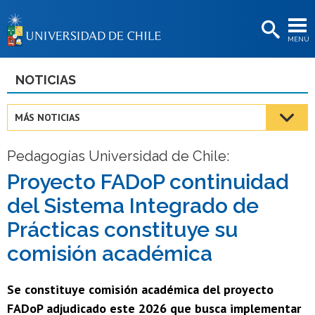
EXTENSIÓN
MENÚ
BIBLIOTECAS
LA UNIVERSIDAD
NOTICIAS
Postulantes
MÁS NOTICIAS
Estudiantes
Pedagogías Universidad de Chile:
Académicas/os
Proyecto FADoP continuidad
Funcionarias/os
del Sistema Integrado de
Egresadas/os
Prácticas constituye su
comisión académica
Se constituye comisión académica del proyecto
FADoP adjudicado este 2026 que busca implementar