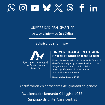
Certificado de títulos y grados
Docentes
Postulación a concursos internos de investigación
Consulta a bases de datos
UNIVERSIDAD TRANSPARENTE
Perfeccionamiento
Acceso a información pública
Editar Portafolio Académico
Solicitud de información
Evaluación docente
Calificación académica
Postulación al AUCAI
Funcionarias/os
Cursos internos de capacitación
Bienestar del personal
Certificación en estándares de igualdad de género
Portal de movilidad interna
Certificado de renta
Av. Libertador Bernardo O'Higgins 1058,
Santiago de Chile,
Casa Central
Certificado de renta honorarios