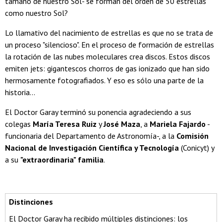
tamaño de nuestro Sol- se forman del orden de 50 estrellas
como nuestro Sol?
Lo llamativo del nacimiento de estrellas es que no se trata de
un proceso "silencioso". En el proceso de formación de estrellas
la rotación de las nubes moleculares crea discos. Estos discos
emiten jets: gigantescos chorros de gas ionizado que han sido
hermosamente fotografiados. Y eso es sólo una parte de la
historia...
El Doctor Garay terminó su ponencia agradeciendo a sus
colegas
María Teresa Ruiz
y
José Maza
, a
Mariela Fajardo
-
funcionaria del Departamento de Astronomía-, a la
Comisión
Nacional de Investigación Científica y Tecnología
(Conicyt) y
a su
"extraordinaria" familia
.
Distinciones
El Doctor Garay ha recibido múltiples distinciones: los