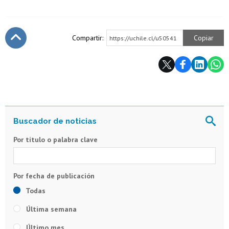
Compartir:
Copiar
https://uchile.cl/u50541
Subir
Por título o palabra clave
Todas
Última semana
Último mes