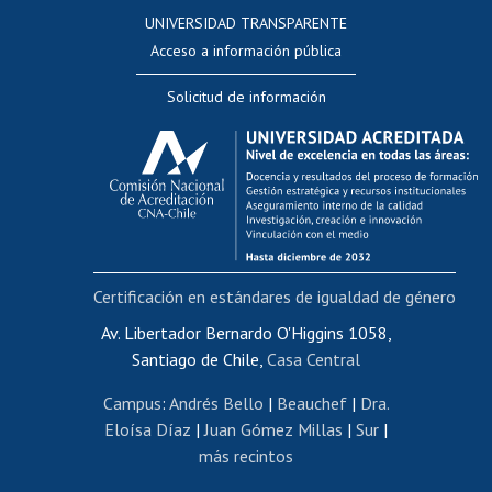
Consulta a bases de datos
UNIVERSIDAD TRANSPARENTE
Perfeccionamiento
Acceso a información pública
Editar Portafolio Académico
Solicitud de información
Evaluación docente
Calificación académica
Postulación al AUCAI
Funcionarias/os
Cursos internos de capacitación
Bienestar del personal
Certificación en estándares de igualdad de género
Portal de movilidad interna
Certificado de renta
Av. Libertador Bernardo O'Higgins 1058,
Santiago de Chile,
Casa Central
Certificado de renta honorarios
Gestión de correo uchile
Campus
:
Andrés Bello
|
Beauchef
|
Dra.
Editar páginas blancas
Eloísa Díaz
|
Juan Gómez Millas
|
Sur
|
más recintos
Extranjeras/os