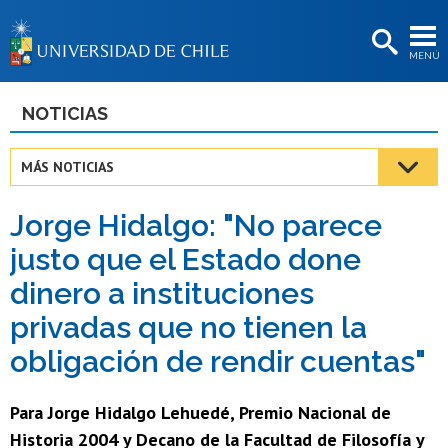
EXTENSIÓN
MENÚ
BIBLIOTECAS
LA UNIVERSIDAD
NOTICIAS
Postulantes
MÁS NOTICIAS
Estudiantes
Jorge Hidalgo: "No parece
Académicas/os
justo que el Estado done
Funcionarias/os
dinero a instituciones
Egresadas/os
privadas que no tienen la
obligación de rendir cuentas"
Para Jorge Hidalgo Lehuedé, Premio Nacional de
Historia 2004 y Decano de la Facultad de Filosofía y