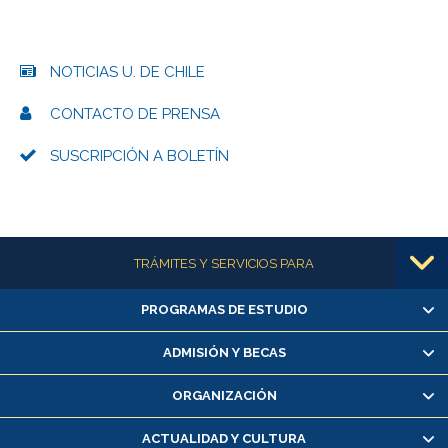
NOTICIAS U. DE CHILE
CONTACTO DE PRENSA
SUSCRIPCIÓN A BOLETÍN
Más información
TRÁMITES Y SERVICIOS PARA
PROGRAMAS DE ESTUDIO
Alumnas/os y exalumnas/os
Matrícula en línea
ADMISIÓN Y BECAS
Inscripción y cambio de asignaturas
ORGANIZACIÓN
Consulta y certificado de notas
Certificado de alumno regular
ACTUALIDAD Y CULTURA