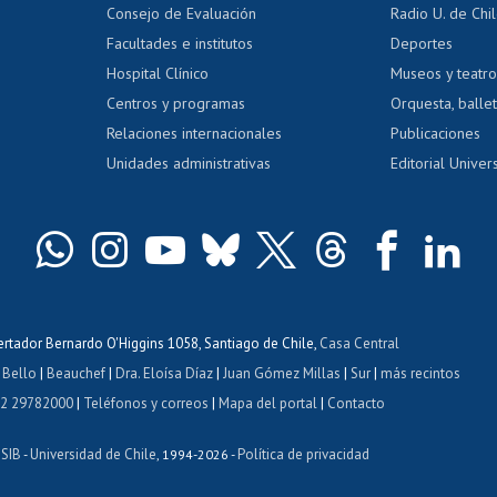
Gestión de 
Consejo de Evaluación
Radio U. de Chi
Postulación al AUCAI
y grados
Editar pági
Facultades e institutos
Deportes
Hospital Clínico
Museos y teatr
da tecnológica
Tarjeta TUI
Wifi
Acoso laboral
s
Centros y programas
Orquesta, ballet
Relaciones internacionales
Publicaciones
Unidades administrativas
Editorial Univers
bertador Bernardo O'Higgins 1058, Santiago de Chile,
Casa Central
 Bello
|
Beauchef
|
Dra. Eloísa Díaz
|
Juan Gómez Millas
|
Sur
|
más recintos
 2 29782000
|
Teléfonos y correos
|
Mapa del portal
|
Contacto
ISIB
Universidad de Chile
Política de privacidad
-
, 1994-2026 -