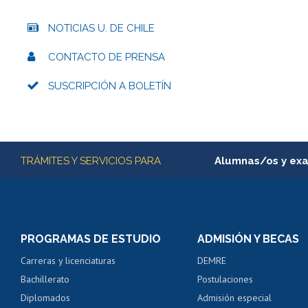
NOTICIAS U. DE CHILE
CONTACTO DE PRENSA
SUSCRIPCIÓN A BOLETÍN
Más información
TRÁMITES Y SERVICIOS PARA
Alumnas/os y ex
Matrícula en línea
Inscripción y cambio d
Consulta y certificado
PROGRAMAS DE ESTUDIO
ADMISIÓN Y BECAS
Certificado de alumno
Carreras y licenciaturas
DEMRE
Servicio médico y den
Bachillerato
Postulaciones
Pago de arancel y cré
Diplomados
Admisión especial
Pago de arancel y cré