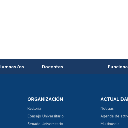
alumnas/os
Docentes
Funciona
Postulación a concursos
Cursos inte
internos de investigación
capacitació
e asignaturas
Consulta a bases de datos
Bienestar d
 de notas
ORGANIZACIÓN
ACTUALIDA
Perfeccionamiento
Portal de m
 regular
Editar Portafolio Académico
Certificado
Rectoría
Noticias
tal
Evaluación docente
Certificado
Consejo Universitario
Agenda de acti
dito alumnos
honorarios
Calificación académica
Senado Universitario
Multimedia
dito exalumnos