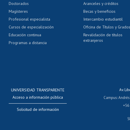
Doctorados
Aranceles y créditos
Certificado de títulos 
Magísteres
Becas y beneficios
Profesional especialista
Intercambio estudiantil
Mi Uchile
Ayu
Cursos de especialización
Oficina de Títulos y Grado
Educación continua
Revalidación de títulos
extranjeros
Programas a distancia
UNIVERSIDAD TRANSPARENTE
Av. Li
Acceso a información pública
Campus
:
Andrés
+56
Solicitud de información
S