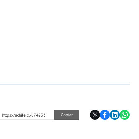
Copiar
https://uchile.cl/u74233