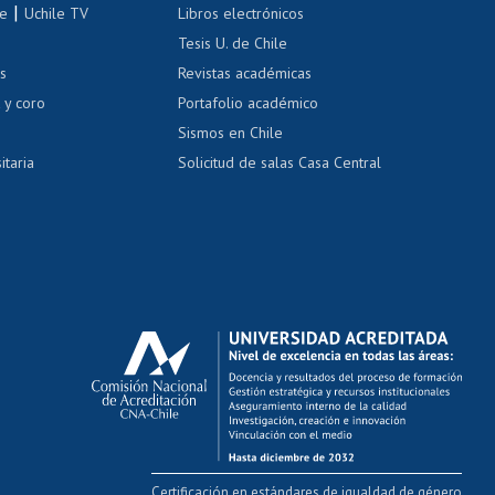
correo uchile
|
le
Uchile TV
Libros electrónicos
nas blancas
Tesis U. de Chile
os
Revistas académicas
, sexual y violencia
Denuncias administrativas
 y coro
Portafolio académico
Sismos en Chile
itaria
Solicitud de salas Casa Central
Certificación en estándares de igualdad de género