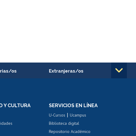
rias/os
Extranjeras/os
rnos de
Revalidación y reconocimiento
n
de títulos
el personal
Postulación al Programa de
Movilidad Estudiantil
D Y CULTURA
SERVICIOS EN LÍNEA
ovilidad interna
Inscripción de asignaturas
|
 de renta
U-Cursos
Ucampus
Cursos de español
 de renta
vidades
Biblioteca digital
Repositorio Académico