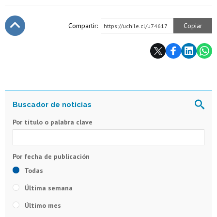
Compartir:
Copiar
https://uchile.cl/u74617
Subir
Por título o palabra clave
Todas
Última semana
Último mes