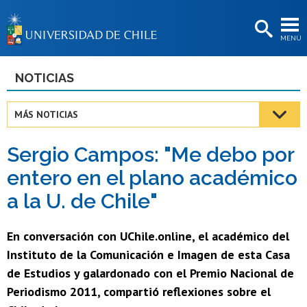
EXTENSIÓN
MENÚ
BIBLIOTECAS
LA UNIVERSIDAD
NOTICIAS
Postulantes
MÁS NOTICIAS
Estudiantes
Sergio Campos: "Me debo por
Académicas/os
entero en el plano académico
Funcionarias/os
a la U. de Chile"
Egresadas/os
En conversación con UChile.online, el académico del
Instituto de la Comunicación e Imagen de esta Casa
de Estudios y galardonado con el Premio Nacional de
Periodismo 2011, compartió reflexiones sobre el