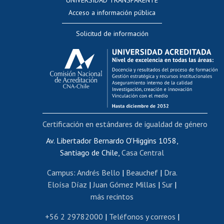
UNIVERSIDAD TRANSPARENTE
Perfeccionamiento
Acceso a información pública
Editar Portafolio Académico
Solicitud de información
Evaluación docente
Calificación académica
Postulación al AUCAI
Funcionarias/os
Cursos internos de capacitación
Bienestar del personal
Certificación en estándares de igualdad de género
Portal de movilidad interna
Certificado de renta
Av. Libertador Bernardo O'Higgins 1058,
Santiago de Chile,
Casa Central
Certificado de renta honorarios
Gestión de correo uchile
Campus
:
Andrés Bello
|
Beauchef
|
Dra.
Editar páginas blancas
Eloísa Díaz
|
Juan Gómez Millas
|
Sur
|
más recintos
Extranjeras/os
Revalidación y reconocimiento de títulos
+56 2 29782000
|
Teléfonos y correos
|