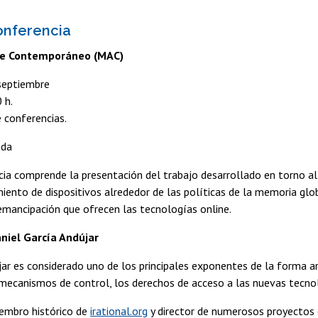
onferencia
te Contemporáneo (MAC)
septiembre
 h.
 conferencias.
ada
cia comprende la presentación del trabajo desarrollado en torno
iento de dispositivos alrededor de las políticas de la memoria gl
emancipación que ofrecen las tecnologías online.
niel García Andújar
jar es considerado uno de los principales exponentes de la forma art
 mecanismos de control, los derechos de acceso a las nuevas tecnolo
embro histórico de
irational.org
y director de numerosos proyectos