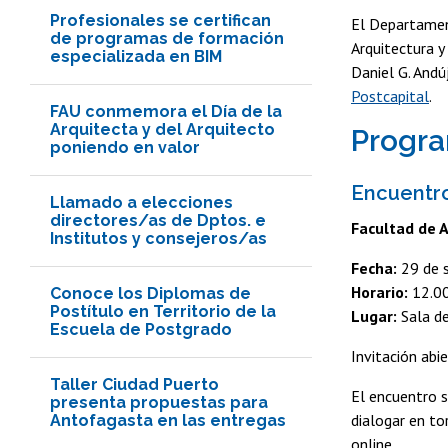
Profesionales se certifican
El Departamen
de programas de formación
Arquitectura y
especializada en BIM
Daniel G. Andú
Postcapital
.
FAU conmemora el Día de la
Arquitecta y del Arquitecto
Progr
poniendo en valor
Encuentr
Llamado a elecciones
directores/as de Dptos. e
Facultad de A
Institutos y consejeros/as
Fecha:
29 de 
Horario:
12.00
Conoce los Diplomas de
Postítulo en Territorio de la
Lugar:
Sala d
Escuela de Postgrado
Invitación abi
Taller Ciudad Puerto
El encuentro 
presenta propuestas para
dialogar en to
Antofagasta en las entregas
online.