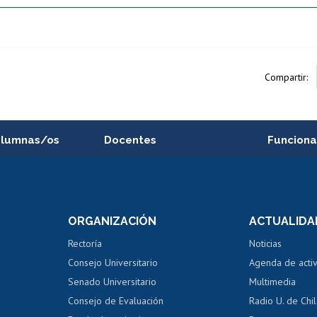
Compartir:
alumnas/os
Docentes
Funciona
Postulación a concursos
Cursos inte
internos de investigación
capacitació
e asignaturas
Consulta a bases de datos
Bienestar d
 de notas
ORGANIZACIÓN
ACTUALIDA
Perfeccionamiento
Portal de m
 regular
Editar Portafolio Académico
Certificado
Rectoría
Noticias
tal
Evaluación docente
Certificado
Consejo Universitario
Agenda de acti
dito alumnos
honorarios
Calificación académica
Senado Universitario
Multimedia
dito exalumnos
Gestión de 
Consejo de Evaluación
Radio U. de Chi
Postulación al AUCAI
y grados
Editar pági