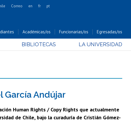
hile
Correo
en
fr
pt
Artes
Cs. Agronómicas
diantes
Académicas/os
Funcionarias/os
Egresadas/os
Cs. Forestales y Conservación
BIBLIOTECAS
LA UNIVERSIDAD
Cs. Sociales
Comunicación e Imagen
Economía y Negocios
Gobierno
Odontología
Estudios Internacionales
l García Andújar
Bachillerato
eación Human Rights / Copy Rights que actualmente
Hospital Clínico
idad de Chile, bajo la curaduría de Cristián Gómez-