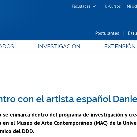
Facultades
U-Cursos
Mi Uc
Arquitectura y Urbanismo
Ciencias
Postulantes
Estu
Cs. Físicas y Matemáticas
ADOS
INVESTIGACIÓN
EXTENSIÓN
Cs. Químicas y Farmacéuticas
Cs. Veterinarias y Pecuarias
Derecho
Filosofía y Humanidades
Medicina
Estudios Avanzados en Educación
tro con el artista español Danie
Nutrición y Tecnología de
o se enmarca dentro del programa de investigación y cr
Alimentos
la en el Museo de Arte Contemporáneo (MAC) de la Univers
mico del DDD.