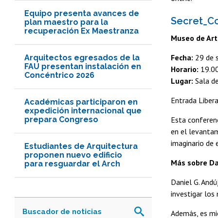
Equipo presenta avances de
Secret_C
plan maestro para la
recuperación Ex Maestranza
Museo de Ar
Fecha:
29 de 
Arquitectos egresados de la
FAU presentan instalación en
Horario:
19.00
Concéntrico 2026
Lugar:
Sala de
Entrada Liber
Académicas participaron en
expedición internacional que
prepara Congreso
Esta conferen
en el levantam
imaginario de 
Estudiantes de Arquitectura
proponen nuevo edificio
Más sobre Da
para resguardar el Arch
Daniel G. Andú
investigar los
Además, es mi