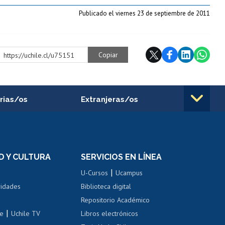
Publicado el viernes 23 de septiembre de 2011
Copiar
https://uchile.cl/u75151
rias/os
Extranjeras/os
rnos de
Revalidación y reconocimiento
n
de títulos
el personal
Postulación al Programa de
Movilidad Estudiantil
D Y CULTURA
SERVICIOS EN LÍNEA
ovilidad interna
Inscripción de asignaturas
|
 de renta
U-Cursos
Ucampus
Cursos de español
 de renta
vidades
Biblioteca digital
Repositorio Académico
correo uchile
|
le
Uchile TV
Libros electrónicos
nas blancas