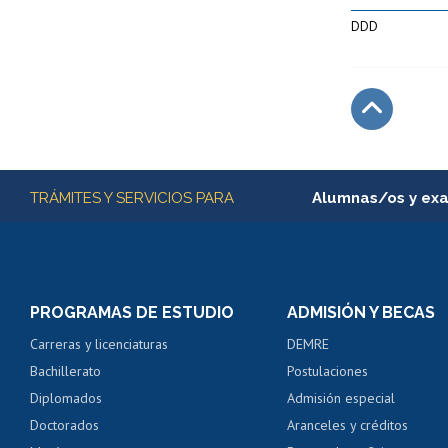
DDD
Subir
Más información
TRÁMITES Y SERVICIOS PARA
Alumnas/os y ex
Matrícula en línea
Inscripción y cambio d
Consulta y certificado
PROGRAMAS DE ESTUDIO
ADMISIÓN Y BECAS
Certificado de alumno
Carreras y licenciaturas
DEMRE
Servicio médico y den
Bachillerato
Postulaciones
Pago de arancel y cré
Diplomados
Admisión especial
Pago de arancel y cré
Doctorados
Aranceles y créditos
Certificado de títulos 