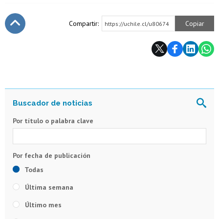
Compartir:
Copiar
https://uchile.cl/u80674
Subir
Por título o palabra clave
Todas
Última semana
Último mes