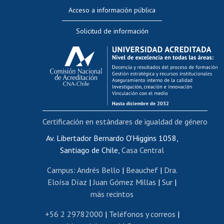
Perfeccionamiento
Acceso a información pública
Editar Portafolio Académico
Solicitud de información
Evaluación docente
Calificación académica
Postulación al AUCAI
Funcionarias/os
Cursos internos de capacitación
Bienestar del personal
Certificación en estándares de igualdad de género
Portal de movilidad interna
Certificado de renta
Av. Libertador Bernardo O'Higgins 1058,
Santiago de Chile,
Casa Central
Certificado de renta honorarios
Gestión de correo uchile
Campus
:
Andrés Bello
|
Beauchef
|
Dra.
Editar páginas blancas
Eloísa Díaz
|
Juan Gómez Millas
|
Sur
|
más recintos
Extranjeras/os
Revalidación y reconocimiento de títulos
+56 2 29782000
|
Teléfonos y correos
|