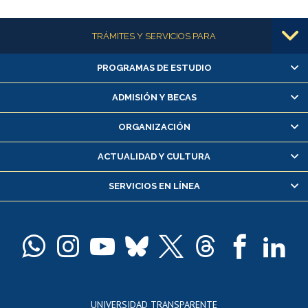
Más información
TRÁMITES Y SERVICIOS PARA
PROGRAMAS DE ESTUDIO
Alumnas/os y exalumnas/os
Matrícula en línea
ADMISIÓN Y BECAS
Inscripción y cambio de asignaturas
ORGANIZACIÓN
Consulta y certificado de notas
Certificado de alumno regular
ACTUALIDAD Y CULTURA
Servicio médico y dental
SERVICIOS EN LÍNEA
Pago de arancel y crédito alumnos
Pago de arancel y crédito exalumnos
Certificado de títulos y grados
Docentes
Postulación a concursos internos de investigación
Consulta a bases de datos
UNIVERSIDAD TRANSPARENTE