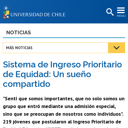
EXTENSIÓN
MENÚ
BIBLIOTECAS
LA UNIVERSIDAD
NOTICIAS
Postulantes
MÁS NOTICIAS
Estudiantes
Sistema de Ingreso Prioritario
Académicas/os
de Equidad: Un sueño
Funcionarias/os
compartido
Egresadas/os
"Sentí que somos importantes, que no solo somos un
grupo que entró mediante una admisión especial,
sino que se preocupan de nosotros como individuos".
219 jóvenes que postularon al Ingreso Prioritario de