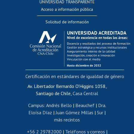
UNIVERSIDAD TRANSPARENTE
Perfeccionamiento
Acceso a información pública
Editar Portafolio Académico
Solicitud de información
Evaluación docente
Calificación académica
Postulación al AUCAI
Funcionarias/os
Cursos internos de capacitación
Bienestar del personal
Certificación en estándares de igualdad de género
Portal de movilidad interna
Certificado de renta
Av. Libertador Bernardo O'Higgins 1058,
Santiago de Chile,
Casa Central
Certificado de renta honorarios
Gestión de correo uchile
Campus
:
Andrés Bello
|
Beauchef
|
Dra.
Editar páginas blancas
Eloísa Díaz
|
Juan Gómez Millas
|
Sur
|
más recintos
Extranjeras/os
Revalidación y reconocimiento de títulos
+56 2 29782000
|
Teléfonos y correos
|