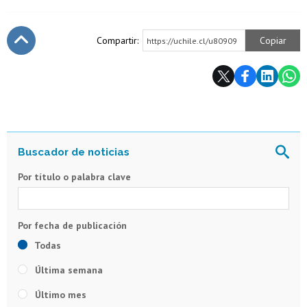
Compartir:
Copiar
https://uchile.cl/u80909
Subir
Por título o palabra clave
Todas
Última semana
Último mes