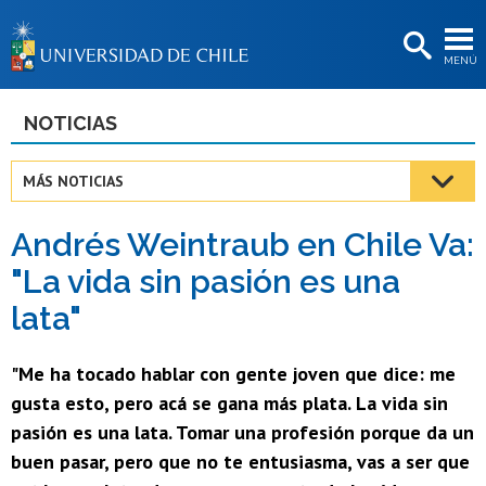
EXTENSIÓN
MENÚ
BIBLIOTECAS
LA UNIVERSIDAD
NOTICIAS
Postulantes
MÁS NOTICIAS
Estudiantes
Andrés Weintraub en Chile Va:
Académicas/os
"La vida sin pasión es una
Funcionarias/os
lata"
Egresadas/os
"Me ha tocado hablar con gente joven que dice: me
gusta esto, pero acá se gana más plata. La vida sin
pasión es una lata. Tomar una profesión porque da un
buen pasar, pero que no te entusiasma, vas a ser que