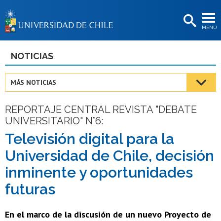
EXTENSIÓN
MENÚ
BIBLIOTECAS
LA UNIVERSIDAD
NOTICIAS
Postulantes
MÁS NOTICIAS
Estudiantes
REPORTAJE CENTRAL REVISTA "DEBATE
Académicas/os
UNIVERSITARIO" N°6:
Funcionarias/os
Televisión digital para la
Universidad de Chile, decisión
Egresadas/os
inminente y oportunidades
futuras
En el marco de la discusión de un nuevo Proyecto de