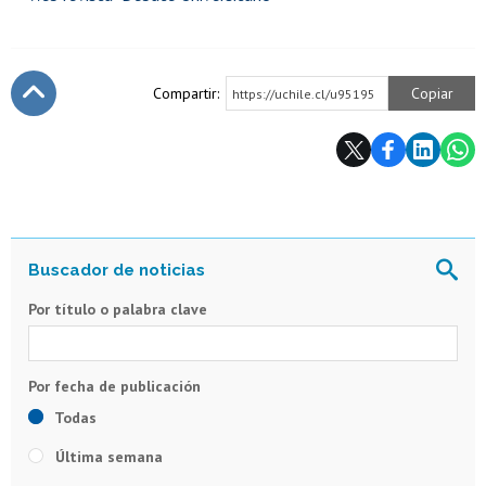
Compartir:
Copiar
https://uchile.cl/u95195
Subir
Por título o palabra clave
Todas
Última semana