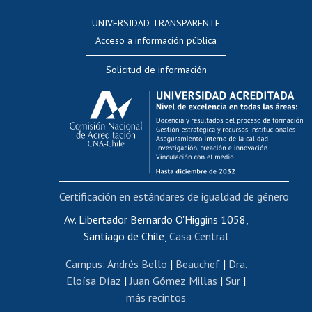
Consulta a bases de datos
UNIVERSIDAD TRANSPARENTE
Perfeccionamiento
Acceso a información pública
Editar Portafolio Académico
Solicitud de información
Evaluación docente
Calificación académica
Postulación al AUCAI
Funcionarias/os
Cursos internos de capacitación
Bienestar del personal
Certificación en estándares de igualdad de género
Portal de movilidad interna
Certificado de renta
Av. Libertador Bernardo O'Higgins 1058,
Santiago de Chile,
Casa Central
Certificado de renta honorarios
Gestión de correo uchile
Campus
:
Andrés Bello
|
Beauchef
|
Dra.
Editar páginas blancas
Eloísa Díaz
|
Juan Gómez Millas
|
Sur
|
más recintos
Extranjeras/os