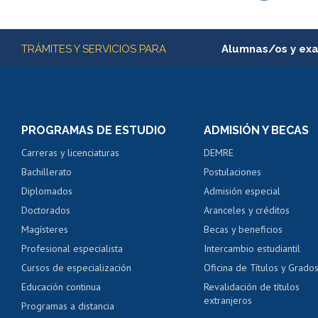
Subir
Más información
TRÁMITES Y SERVICIOS PARA
Alumnas/os y ex
Matrícula en línea
Inscripción y cambio d
Consulta y certificado
PROGRAMAS DE ESTUDIO
ADMISIÓN Y BECAS
Certificado de alumno
Carreras y licenciaturas
DEMRE
Servicio médico y den
Bachillerato
Postulaciones
Pago de arancel y cré
Diplomados
Admisión especial
Pago de arancel y cré
Doctorados
Aranceles y créditos
Certificado de títulos 
Magísteres
Becas y beneficios
Profesional especialista
Intercambio estudiantil
Mi Uchile
Ayu
Cursos de especialización
Oficina de Títulos y Grado
Educación continua
Revalidación de títulos
extranjeros
Programas a distancia