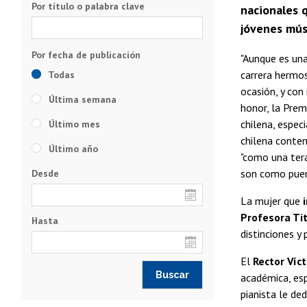
Por título o palabra clave
nacionales 
jóvenes músi
"Aunque es una
carrera hermos
Todas
ocasión, y con
Última semana
honor, la Prem
chilena, espec
Último mes
chilena contem
Último año
"como una tera
son como puert
Desde
La mujer que
Profesora Tit
Hasta
distinciones y
El
Rector Víc
académica, es
pianista le de