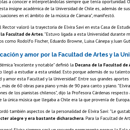
olas a conocer e interpretándolas siempre que tenía oportunidad. 
sta insigne académica de la Universidad de Chile es, además de s
ctuaciones en el ámbito de la música de Cámara", manifestó.
l Rector valoró la trayectoria de Elvira Savi en esta Casa de Estud
la Facultad de Artes
. "Estuvo ligada a esta Universidad durante 
s como Rodolfo Fischer, Eduardo Browne, Luisa Cánepa y Juan Guti
cación y amor por la Facultad de Artes y la Un
émica "excelente y notable" definió la
Decana de la Facultad de 
 llegó a estudiar a esta unidad. Esto porque además de su talento n
d y amor esta Facultad y la Universidad". Entre sus grandes aportes
, más de 60 obras para piano y más de 90 para canto y piano. "Elvir
nes de los pianistas chilenos", dijo la Profesora Cárdenas respecto a
 la única música que llegaba a Chile era la que provenía de Europa
rdó también aspectos de la personalidad de Elvira Savi: "Le gusta
cter alegre y era bastante dicharachera
. Para la Facultad de Ar
rsonal Elvira siempre será un recuerdo permanente porque la Sala 