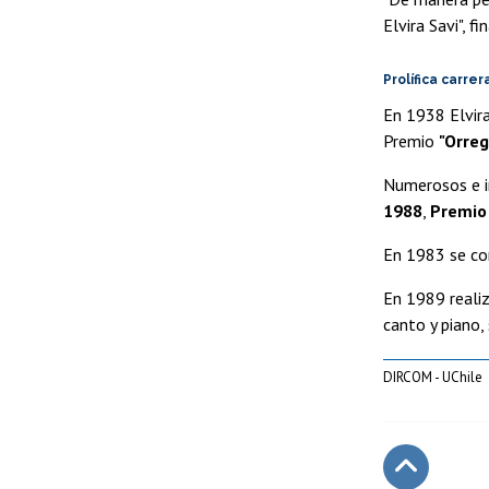
Elvira Savi", fi
Prolífica carrer
En 1938 Elvira
Premio
"Orreg
Numerosos e i
1988
,
Premio 
En 1983 se con
En 1989 realiz
canto y piano,
DIRCOM - UChile