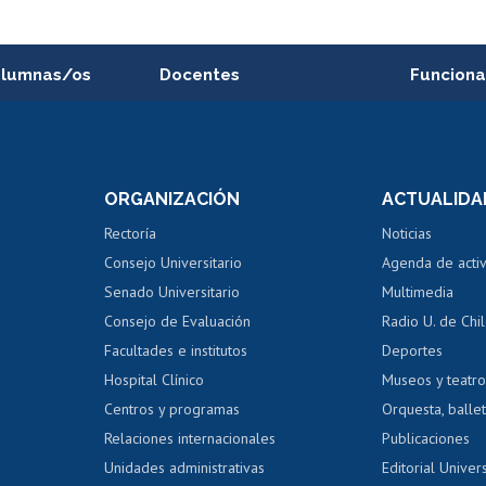
alumnas/os
Docentes
Funciona
Postulación a concursos
Cursos inte
internos de investigación
capacitació
e asignaturas
Consulta a bases de datos
Bienestar d
 de notas
ORGANIZACIÓN
ACTUALIDA
Perfeccionamiento
Portal de m
 regular
Editar Portafolio Académico
Certificado
Rectoría
Noticias
tal
Evaluación docente
Certificado
Consejo Universitario
Agenda de acti
dito alumnos
honorarios
Calificación académica
Senado Universitario
Multimedia
dito exalumnos
Gestión de 
Consejo de Evaluación
Radio U. de Chi
Postulación al AUCAI
y grados
Editar pági
Facultades e institutos
Deportes
Hospital Clínico
Museos y teatr
da tecnológica
Tarjeta TUI
Wifi
Acoso laboral
s
Centros y programas
Orquesta, ballet
Relaciones internacionales
Publicaciones
Unidades administrativas
Editorial Univers