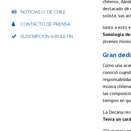
chilenos, dánd
destacado de e
NOTICIAS U. DE CHILE
solista, sus a
CONTACTO DE PRENSA
Junto a esto e
Sonología de 
SUSCRIPCIÓN A BOLETÍN
jóvenes músico
Gran dedi
Como una acad
conoció cuando
responsabilida
música chilena
las composicio
tiempos en que
La Decana reco
Tenía un cará
"De manera pe