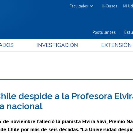
Facultades
U-Cursos
Mi Uc
Arquitectura y Urbanismo
Ciencias
Postulantes
Estu
Cs. Físicas y Matemáticas
ADOS
INVESTIGACIÓN
EXTENSIÓN
Cs. Químicas y Farmacéuticas
Cs. Veterinarias y Pecuarias
Derecho
Filosofía y Humanidades
Medicina
Estudios Avanzados en Educación
hile despide a la Profesora Elvi
Nutrición y Tecnología de
ta nacional
Alimentos
5 de noviembre falleció la pianista Elvira Savi, Premio 
de Chile por más de seis décadas. "La Universidad despi