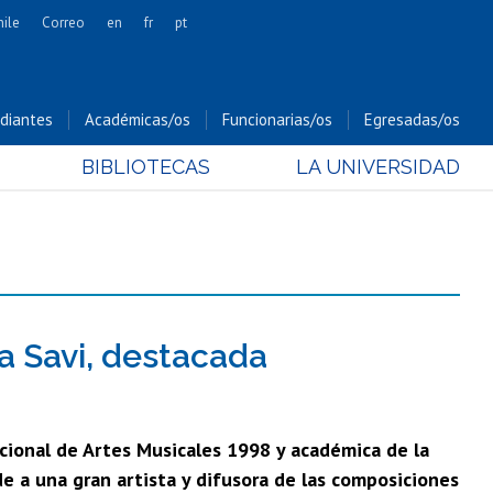
hile
Correo
en
fr
pt
Artes
Cs. Agronómicas
diantes
Académicas/os
Funcionarias/os
Egresadas/os
Cs. Forestales y Conservación
BIBLIOTECAS
LA UNIVERSIDAD
Cs. Sociales
Comunicación e Imagen
Economía y Negocios
Gobierno
Odontología
Estudios Internacionales
ra Savi, destacada
Bachillerato
Hospital Clínico
Nacional de Artes Musicales 1998 y académica de la
de a una gran artista y difusora de las composiciones