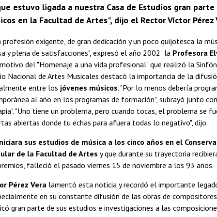
que estuvo ligada a nuestra Casa de Estudios gran parte
cos en la Facultad de Artes", dijo el Rector Víctor Pérez 
 profesión exigente, de gran dedicación y un poco quijotesca la mú
a y plena de satisfacciones", expresó el año 2002 la
Profesora El
 motivo del "Homenaje a una vida profesional" que realizó la Sinfón
io Nacional de Artes Musicales destacó la importancia de la difusi
ialmente entre los
jóvenes músicos
. "Por lo menos debería progr
poránea al año en los programas de formación", subrayó junto con 
pia". "Uno tiene un problema, pero cuando tocas, el problema se fu
as abiertas donde tu echas para afuera todas lo negativo", dijo.
iniciara sus estudios de música a los cinco años en el Conserv
ular de la Facultad de Artes
y que durante su trayectoria recibie
 premios, falleció el pasado viernes 15 de noviembre a los 93 años.
tor Pérez Vera
lamentó esta noticia y recordó el importante legado
pecialmente en su constante difusión de las obras de compositores
dicó gran parte de sus estudios e investigaciones a las composicion